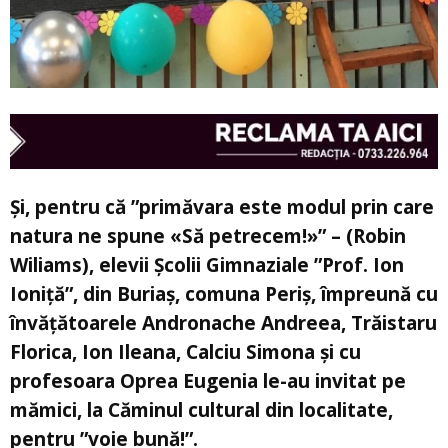
Și, pentru că ”primăvara este modul prin care
natura ne spune «Să petrecem!»” – (Robin
Wiliams), elevii Școlii Gimnaziale ”Prof. Ion
Ioniţă”, din Buriaș, comuna Periș, împreună cu
învăţătoarele Andronache Andreea, Trăistaru
Florica, Ion Ileana, Calciu Simona și cu
profesoara Oprea Eugenia le-au invitat pe
mămici, la Căminul cultural din localitate,
pentru ”voie bună!”.