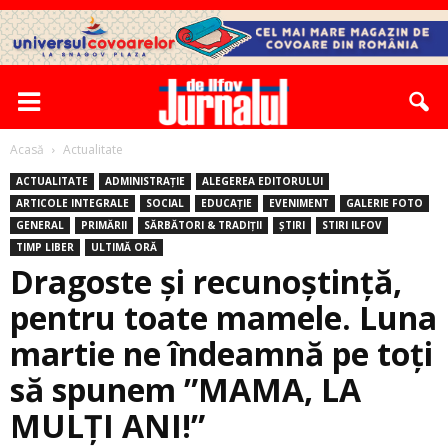
Acasă
Actualitate
ACTUALITATE
ADMINISTRAȚIE
ALEGEREA EDITORULUI
ARTICOLE INTEGRALE
SOCIAL
EDUCAȚIE
EVENIMENT
GALERIE FOTO
GENERAL
PRIMĂRII
SĂRBĂTORI & TRADIȚII
ȘTIRI
STIRI ILFOV
TIMP LIBER
ULTIMĂ ORĂ
Dragoste și recunoștință,
pentru toate mamele. Luna
martie ne îndeamnă pe toţi
să spunem ”MAMA, LA
MULŢI ANI!”