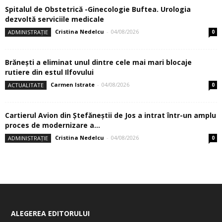
Spitalul de Obstetrică -Ginecologie Buftea. Urologia
dezvoltă serviciile medicale
Cristina Nedelcu
-
04/08/2026
ADMINISTRAȚIE
0
Brănești a eliminat unul dintre cele mai mari blocaje
rutiere din estul Ilfovului
Carmen Istrate
-
04/08/2026
ACTUALITATE
0
Cartierul Avion din Ştefăneştii de Jos a intrat într-un amplu
proces de modernizare a...
Cristina Nedelcu
-
04/08/2026
ADMINISTRAȚIE
0
ALEGEREA EDITORULUI