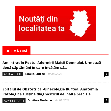
ULTIMĂ ORĂ
Am intrat în Postul Adormirii Maicii Domnului. Urmează
două săptămâni în care învăţăm să...
Ionela Chircu
-
04/08/2026
ACTUALITATE
0
Spitalul de Obstetrică -Ginecologie Buftea. Anatomia
Patologică susţine diagnosticul de înaltă precizie
Cristina Nedelcu
-
04/08/2026
ADMINISTRAȚIE
0