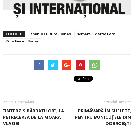
ETICHETE
Căminul Cultural Buriaș
serbare 8 Martie Periș
Ziua Femeii Buriaș
Articolul precedent
Articolul următor
”INTERZIS BĂRBAȚILOR”, LA
PRIMĂVARĂ ÎN SUFLETE,
PETRECEREA DE LA MOARA
PENTRU BUNICUȚELE DIN
VLĂSIEI
DOBROEȘTI