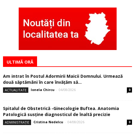
ULTIMĂ ORĂ
Am intrat în Postul Adormirii Maicii Domnului. Urmează
două săptămâni în care învăţăm să...
Ionela Chircu
-
04/08/2026
ACTUALITATE
0
Spitalul de Obstetrică -Ginecologie Buftea. Anatomia
Patologică susţine diagnosticul de înaltă precizie
Cristina Nedelcu
-
04/08/2026
ADMINISTRAȚIE
0