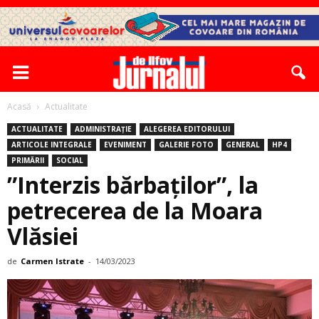
Acasă
Actualitate
ACTUALITATE
ADMINISTRAȚIE
ALEGEREA EDITORULUI
ARTICOLE INTEGRALE
EVENIMENT
GALERIE FOTO
GENERAL
HP4
PRIMĂRII
SOCIAL
”Interzis bărbaților”, la
petrecerea de la Moara
Vlăsiei
de
Carmen Istrate
-
14/03/2023