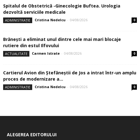
Spitalul de Obstetrică -Ginecologie Buftea. Urologia
dezvoltă serviciile medicale
Cristina Nedelcu
-
04/08/2026
ADMINISTRAȚIE
0
Brănești a eliminat unul dintre cele mai mari blocaje
rutiere din estul Ilfovului
Carmen Istrate
-
04/08/2026
ACTUALITATE
0
Cartierul Avion din Ştefăneştii de Jos a intrat într-un amplu
proces de modernizare a...
Cristina Nedelcu
-
04/08/2026
ADMINISTRAȚIE
0
ALEGEREA EDITORULUI