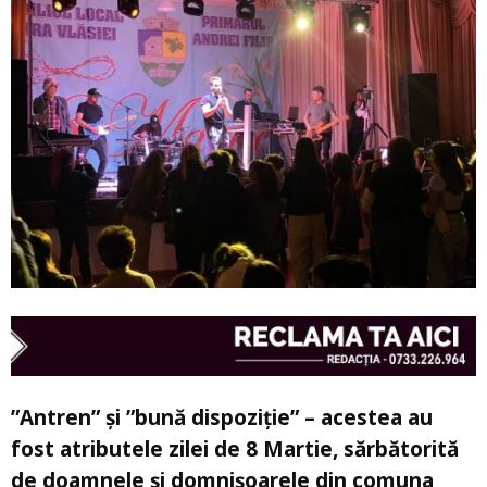
”Antren” și ”bună dispoziție” – acestea au
fost atributele zilei de 8 Martie, sărbătorită
de doamnele și domnișoarele din comuna