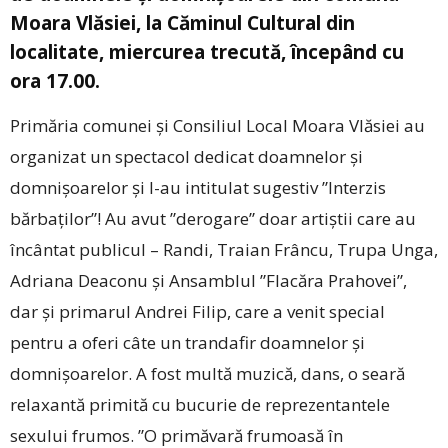
Moara Vlăsiei, la Căminul Cultural din
localitate, miercurea trecută, începând cu
ora 17.00.
Primăria comunei și Consiliul Local Moara Vlăsiei au
organizat un spectacol dedicat doamnelor și
domnișoarelor și l-au intitulat sugestiv ”Interzis
bărbaților”! Au avut ”derogare” doar artiștii care au
încântat publicul – Randi, Traian Frâncu, Trupa Unga,
Adriana Deaconu și Ansamblul ”Flacăra Prahovei”,
dar și primarul Andrei Filip, care a venit special
pentru a oferi câte un trandafir doamnelor și
domnișoarelor. A fost multă muzică, dans, o seară
relaxantă primită cu bucurie de reprezentantele
sexului frumos. ”O primăvară frumoasă în