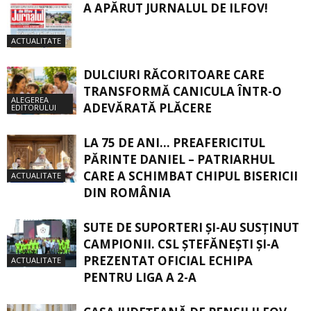
A APĂRUT JURNALUL DE ILFOV!
ACTUALITATE
DULCIURI RĂCORITOARE CARE
TRANSFORMĂ CANICULA ÎNTR-O
ALEGEREA
ADEVĂRATĂ PLĂCERE
EDITORULUI
LA 75 DE ANI… PREAFERICITUL
PĂRINTE DANIEL – PATRIARHUL
CARE A SCHIMBAT CHIPUL BISERICII
ACTUALITATE
DIN ROMÂNIA
SUTE DE SUPORTERI ȘI-AU SUSȚINUT
CAMPIONII. CSL ȘTEFĂNEȘTI ȘI-A
PREZENTAT OFICIAL ECHIPA
ACTUALITATE
PENTRU LIGA A 2-A