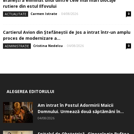
Brănești a eliminat unul dintre cele mai mari blocaje
rutiere din estul Ilfovului
Carmen Istrate
-
04/08/2026
ACTUALITATE
0
Cartierul Avion din Ştefăneştii de Jos a intrat într-un amplu
proces de modernizare a...
Cristina Nedelcu
-
04/08/2026
ADMINISTRAȚIE
0
ALEGEREA EDITORULUI
Am intrat în Postul Adormirii Maicii
Domnului. Urmează două săptămâni în...
04/08/2026
Spitalul de Obstetrică -Ginecologie Buftea.