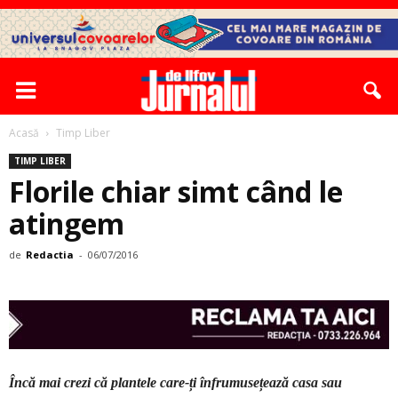
Acasă
Timp Liber
TIMP LIBER
Florile chiar simt când le
atingem
de
Redactia
-
06/07/2016
Încă mai crezi că plantele care-ți înfrumusețează casa sau