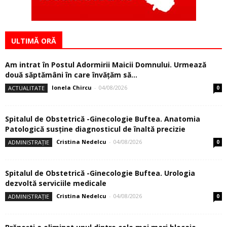
ULTIMĂ ORĂ
Am intrat în Postul Adormirii Maicii Domnului. Urmează
două săptămâni în care învăţăm să...
Ionela Chircu
-
04/08/2026
ACTUALITATE
0
Spitalul de Obstetrică -Ginecologie Buftea. Anatomia
Patologică susţine diagnosticul de înaltă precizie
Cristina Nedelcu
-
04/08/2026
ADMINISTRAȚIE
0
Spitalul de Obstetrică -Ginecologie Buftea. Urologia
dezvoltă serviciile medicale
Cristina Nedelcu
-
04/08/2026
ADMINISTRAȚIE
0