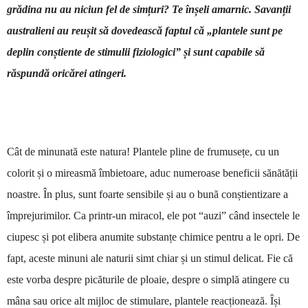
grădina nu au niciun fel de simțuri? Te înșeli amarnic. Savanții
australieni au reușit să dovedească faptul că „plantele sunt pe
deplin conștiente de stimulii fiziologici” și sunt capabile să
răspundă oricărei atingeri.
Cât de minunată este natura! Plantele pline de frumusețe, cu un
colorit și o mireasmă îmbietoare, aduc numeroase beneficii sănătății
noastre. În plus, sunt foarte sensibile și au o bună conștientizare a
împrejurimilor. Ca printr-un miracol, ele pot “auzi” când insectele le
ciupesc și pot elibera anumite substanțe chimice pentru a le opri. De
fapt, aceste minuni ale naturii simt chiar și un stimul delicat. Fie că
este vorba despre picăturile de ploaie, despre o simplă atingere cu
mâna sau orice alt mijloc de stimulare, plantele reacționează. Își