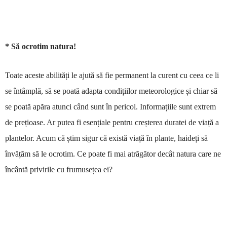
* Să ocrotim natura!
Toate aceste abilități le ajută să fie permanent la curent cu ceea ce li
se întâmplă, să se poată adapta condițiilor meteorologice și chiar să
se poată apăra atunci când sunt în pericol. Informațiile sunt extrem
de prețioase. Ar putea fi esențiale pentru creșterea duratei de viață a
plantelor. Acum că știm sigur că există viață în plante, haideți să
învățăm să le ocrotim. Ce poate fi mai atrăgător decât natura care ne
încântă privirile cu frumusețea ei?