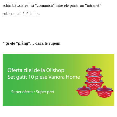
schimbă „starea” și “comunică” între ele printr-un “intranet”
subteran al rădăcinilor.
*
Și ele “plâng”… dacă le rupem