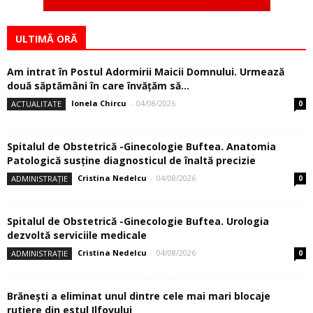
ULTIMĂ ORĂ
Am intrat în Postul Adormirii Maicii Domnului. Urmează
două săptămâni în care învăţăm să...
Ionela Chircu
-
04/08/2026
ACTUALITATE
0
Spitalul de Obstetrică -Ginecologie Buftea. Anatomia
Patologică susţine diagnosticul de înaltă precizie
Cristina Nedelcu
-
04/08/2026
ADMINISTRAȚIE
0
Spitalul de Obstetrică -Ginecologie Buftea. Urologia
dezvoltă serviciile medicale
Cristina Nedelcu
-
04/08/2026
ADMINISTRAȚIE
0
Brănești a eliminat unul dintre cele mai mari blocaje
rutiere din estul Ilfovului