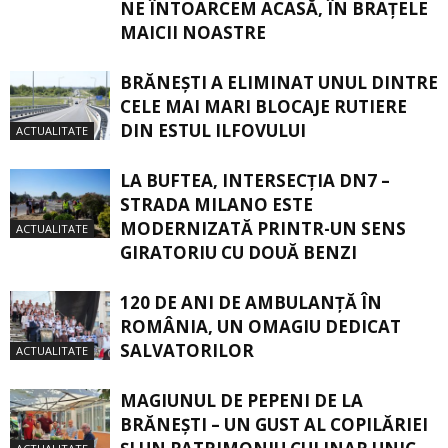
NE ÎNTOARCEM ACASĂ, ÎN BRAŢELE
MAICII NOASTRE
BRĂNEȘTI A ELIMINAT UNUL DINTRE
CELE MAI MARI BLOCAJE RUTIERE
DIN ESTUL ILFOVULUI
ACTUALITATE
LA BUFTEA, INTERSECŢIA DN7 –
STRADA MILANO ESTE
MODERNIZATĂ PRINTR-UN SENS
ACTUALITATE
GIRATORIU CU DOUĂ BENZI
120 DE ANI DE AMBULANȚĂ ÎN
ROMÂNIA, UN OMAGIU DEDICAT
SALVATORILOR
ACTUALITATE
MAGIUNUL DE PEPENI DE LA
BRĂNEŞTI – UN GUST AL COPILĂRIEI