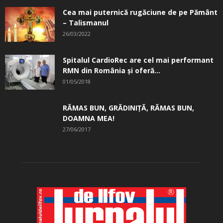
Cea mai puternică rugăciune de pe Pământ
– Talismanul
26/03/2022
Spitalul CardioRec are cel mai performant
RMN din România și oferă...
01/05/2018
RĂMAS BUN, GRĂDINIŢĂ, ­RĂMAS BUN,
DOAMNA MEA!
27/06/2017