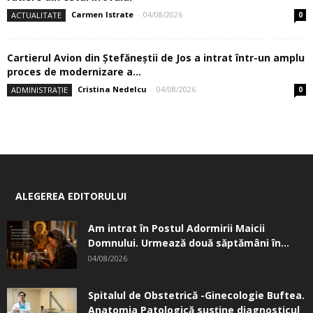
Carmen Istrate
-
04/08/2026
ACTUALITATE
0
Cartierul Avion din Ştefăneştii de Jos a intrat într-un amplu
proces de modernizare a...
Cristina Nedelcu
-
04/08/2026
ADMINISTRAȚIE
0
ALEGEREA EDITORULUI
Am intrat în Postul Adormirii Maicii
Domnului. Urmează două săptămâni în...
04/08/2026
Spitalul de Obstetrică -Ginecologie Buftea.
Anatomia Patologică susţine diagnosticul