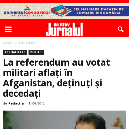
Acasă
Actualitate
ACTUALITATE
POLITIC
La referendum au votat
militari aflaţi în
Afganistan, deţinuţi și
decedaţi
de
Redactia
-
11/09/2012