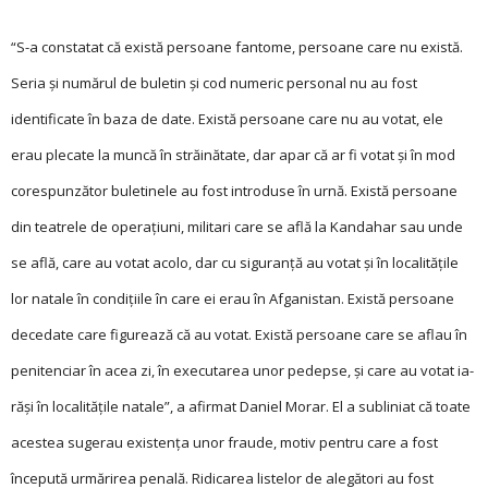
“S-a constatat că există persoane fantome, persoane care nu există.
Seria şi numărul de buletin şi cod numeric personal nu au fost
identificate în baza de date. Există persoane care nu au votat, ele
erau plecate la muncă în străinătate, dar apar că ar fi votat şi în mod
corespunzător buletinele au fost introduse în urnă. Există persoane
din teatrele de operaţiuni, militari care se află la Kandahar sau unde
se află, care au votat acolo, dar cu siguranţă au votat și în localităţile
lor natale în condiţiile în care ei erau în Afganistan. Există persoane
decedate care figurează că au votat. Există persoane care se aflau în
penitenciar în acea zi, în executarea unor pedepse, şi care au votat ia-
răşi în localităţile natale”, a afirmat Daniel Morar. El a subliniat că toate
acestea sugerau existența unor fraude, motiv pentru care a fost
începută urmărirea penală. Ridicarea listelor de alegători au fost