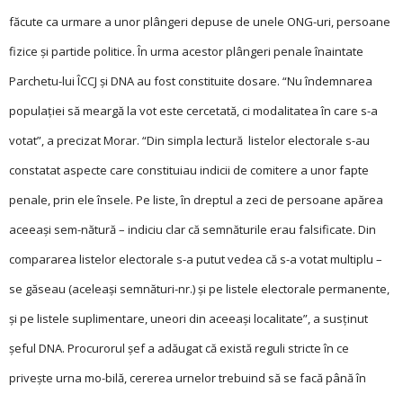
făcute ca urmare a unor plângeri depuse de unele ONG-uri, persoane
fizice și partide politice. În urma acestor plângeri penale înaintate
Parchetu-lui ÎCCJ și DNA au fost constituite dosare. “Nu îndemnarea
populaţiei să meargă la vot este cercetată, ci modalitatea în care s-a
votat”, a precizat Morar. “Din simpla lectură listelor electorale s-au
constatat aspecte care constituiau indicii de comitere a unor fapte
penale, prin ele însele. Pe liste, în dreptul a zeci de persoane apărea
aceeaşi sem-nătură – indiciu clar că semnăturile erau falsificate. Din
compararea listelor electorale s-a putut vedea că s-a votat multiplu –
se găseau (aceleaşi semnături-nr.) şi pe listele electorale permanente,
şi pe listele suplimentare, uneori din aceeaşi localitate”, a susţinut
şeful DNA. Procurorul şef a adăugat că există reguli stricte în ce
priveşte urna mo-bilă, cererea urnelor trebuind să se facă până în