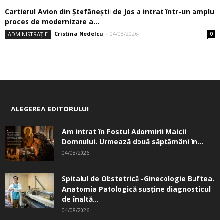
Cartierul Avion din Ştefăneştii de Jos a intrat într-un amplu
proces de modernizare a...
Cristina Nedelcu
-
04/08/2026
ADMINISTRAȚIE
0
ALEGEREA EDITORULUI
Am intrat în Postul Adormirii Maicii
Domnului. Urmează două săptămâni în...
04/08/2026
Spitalul de Obstetrică -Ginecologie Buftea.
Anatomia Patologică susţine diagnosticul
de înaltă...
04/08/2026