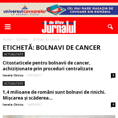
Acasă
Etichete
Bolnavi de cancer
ETICHETĂ: BOLNAVI DE CANCER
ACTUALITATE
Citostaticele pentru bolnavii de cancer,
achiziţionate prin proceduri centralizate
Ionela Chircu
-
27/05/2017
0
ACTUALITATE
1,4 milioane de români sunt bolnavi de rinichi.
Mişcarea şi scăderea...
Ionela Chircu
-
16/03/2017
0