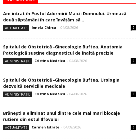
Am intrat în Postul Adormirii Maicii Domnului. Urmează
două săptămâni în care învăţăm să...
Ionela Chircu
-
04/08/2026
ACTUALITATE
0
Spitalul de Obstetrică -Ginecologie Buftea. Anatomia
Patologică susţine diagnosticul de înaltă precizie
Cristina Nedelcu
-
04/08/2026
ADMINISTRAȚIE
0
Spitalul de Obstetrică -Ginecologie Buftea. Urologia
dezvoltă serviciile medicale
Cristina Nedelcu
-
04/08/2026
ADMINISTRAȚIE
0
Brănești a eliminat unul dintre cele mai mari blocaje
rutiere din estul Ilfovului
Carmen Istrate
-
04/08/2026
ACTUALITATE
0