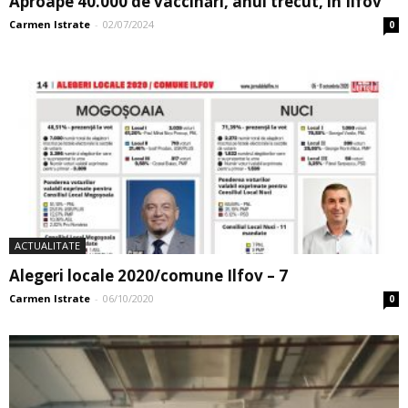
Aproape 40.000 de vaccinări, anul trecut, în Ilfov
Carmen Istrate
-
02/07/2024
0
ACTUALITATE
Alegeri locale 2020/comune Ilfov – 7
Carmen Istrate
-
06/10/2020
0