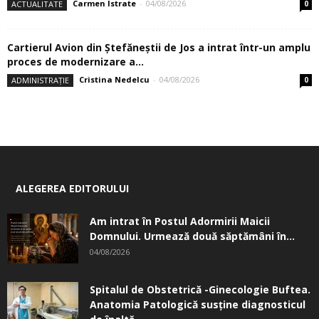
Carmen Istrate
-
04/08/2026
ACTUALITATE
0
Cartierul Avion din Ştefăneştii de Jos a intrat într-un amplu
proces de modernizare a...
Cristina Nedelcu
-
04/08/2026
ADMINISTRAȚIE
0
ALEGEREA EDITORULUI
Am intrat în Postul Adormirii Maicii
Domnului. Urmează două săptămâni în...
04/08/2026
Spitalul de Obstetrică -Ginecologie Buftea.
Anatomia Patologică susţine diagnosticul