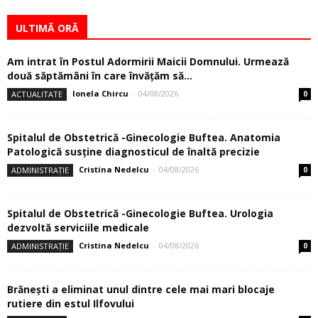
ULTIMĂ ORĂ
Am intrat în Postul Adormirii Maicii Domnului. Urmează
două săptămâni în care învăţăm să...
Ionela Chircu
-
04/08/2026
ACTUALITATE
0
Spitalul de Obstetrică -Ginecologie Buftea. Anatomia
Patologică susţine diagnosticul de înaltă precizie
Cristina Nedelcu
-
04/08/2026
ADMINISTRAȚIE
0
Spitalul de Obstetrică -Ginecologie Buftea. Urologia
dezvoltă serviciile medicale
Cristina Nedelcu
-
04/08/2026
ADMINISTRAȚIE
0
Brănești a eliminat unul dintre cele mai mari blocaje
rutiere din estul Ilfovului