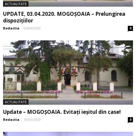
ACTUALITATE
UPDATE, 03.04.2020. MOGOȘOAIA – Prelungirea
dispozițiilor
Redactia
-
03/04/2020
0
ACTUALITATE
Update – MOGOȘOAIA. Evitați ieșitul din case!
Redactia
-
18/03/2020
0