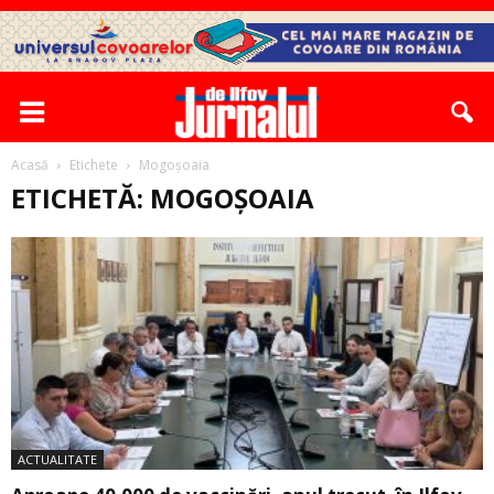
Acasă
Etichete
Mogoșoaia
ETICHETĂ: MOGOȘOAIA
ACTUALITATE