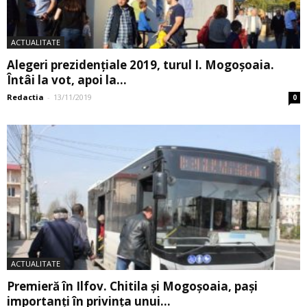
ACTUALITATE
Alegeri prezidențiale 2019, turul I. Mogoșoaia.
Întâi la vot, apoi la...
Redactia
-
13/11/2019
0
ACTUALITATE
Premieră în Ilfov. Chitila și Mogoșoaia, pași
importanți în privința unui...