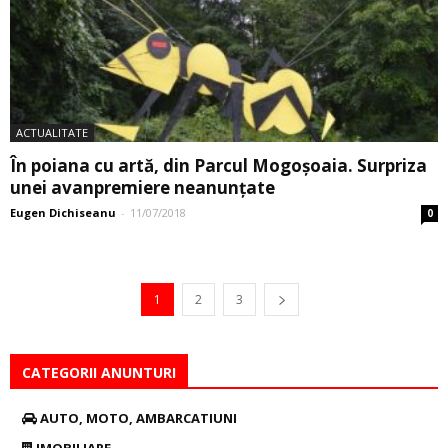
ACTUALITATE
În poiana cu artă, din Parcul Mogoșoaia. Surpriza
unei avanpremiere neanunțate
Eugen Dichiseanu
-
11/07/2018
0
1
2
3
CATEGORII ANUNTURI
AUTO, MOTO, AMBARCATIUNI