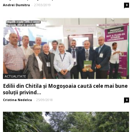
Andrei Dumitru
-
27/03/2019
0
ACTUALITATE
Edilii din Chitila și Mogoșoaia caută cele mai bune
soluții privind...
Cristina Nedelcu
-
25/09/2018
0