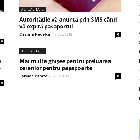
ACTUALITATE
Autoritățile vă anunță prin SMS când
vă expiră pașaportul
Cristina Nedelcu
-
07/03/2018
0
0
ACTUALITATE
e
Mai multe ghișee pentru preluarea
e
cererilor pentru pașapoarte
Carmen Istrate
-
07/07/2017
0
0