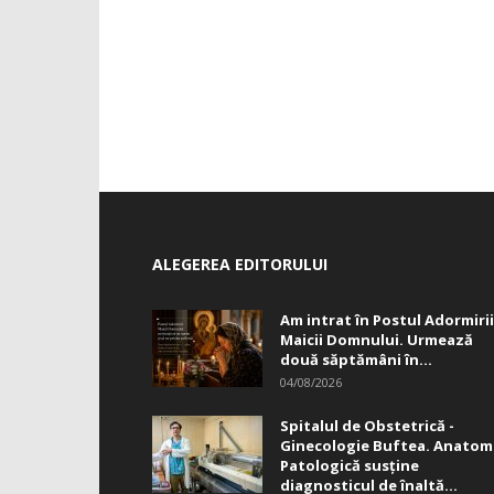
ALEGEREA EDITORULUI
Am intrat în Postul Adormirii
Maicii Domnului. Urmează
două săptămâni în...
04/08/2026
Spitalul de Obstetrică -
Ginecologie Buftea. Anatom
Patologică susţine
diagnosticul de înaltă...