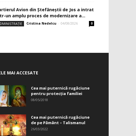
rtierul Avion din Ştefăneştii de Jos a intrat
ntr-un amplu proces de modernizare a...
Cristina Nedelcu
-
04/08/2026
DMINISTRAȚIE
0
ELE MAI ACCESATE
Cea mai puternică rugăciune
pentru protecția familiei
08/05/2018
Cea mai puternică rugăciune
de pe Pământ – Talismanul
26/03/2022