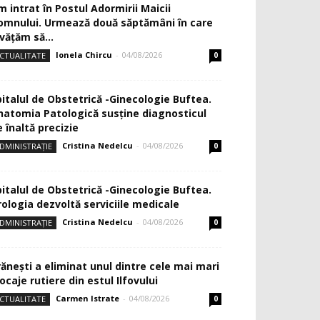
m intrat în Postul Adormirii Maicii
omnului. Urmează două săptămâni în care
văţăm să...
Ionela Chircu
-
04/08/2026
CTUALITATE
0
pitalul de Obstetrică -Ginecologie Buftea.
natomia Patologică susţine diagnosticul
 înaltă precizie
Cristina Nedelcu
-
04/08/2026
DMINISTRAȚIE
0
pitalul de Obstetrică -Ginecologie Buftea.
rologia dezvoltă serviciile medicale
Cristina Nedelcu
-
04/08/2026
DMINISTRAȚIE
0
rănești a eliminat unul dintre cele mai mari
ocaje rutiere din estul Ilfovului
Carmen Istrate
-
04/08/2026
CTUALITATE
0