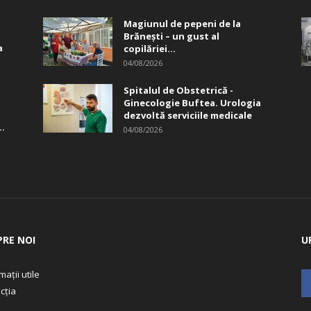
Magiunul de pepeni de la
Brăneşti – un gust al
a
copilăriei...
04/08/2026
Spitalul de Obstetrică -
Ginecologie Buftea. Urologia
dezvoltă serviciile medicale
..
04/08/2026
PRE NOI
U
mații utile
cția