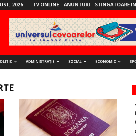
GUST, 2026
TV ONLINE
ANUNTURI
STINGATOARE I
OLITIC
ADMINISTRAȚIE
SOCIAL
ECONOMIC
SP
RTE