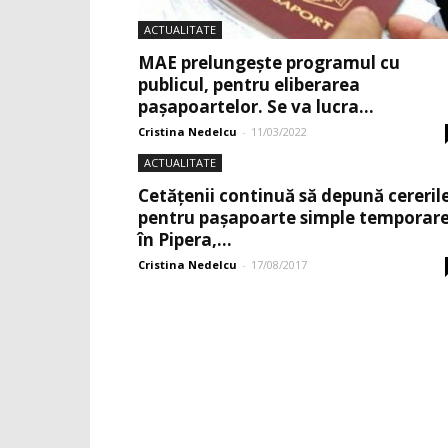
ACTUALITATE
MAE prelungește programul cu
publicul, pentru eliberarea
paşapoartelor. Se va lucra...
Cristina Nedelcu
-
11/03/2022
ACTUALITATE
Cetățenii continuă să depună cereril
pentru pașapoarte simple temporar
în Pipera,...
Cristina Nedelcu
-
17/08/2017