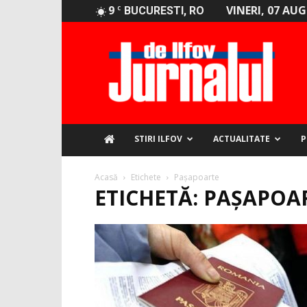
9
VINERI, 07 AU
C
BUCURESTI, RO
Jurnalul
de
Ilfov
STIRI ILFOV
ACTUALITATE
P
Acasă
Etichete
Pașapoarte
ETICHETĂ: PAȘAPOA