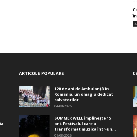
Ca
î
A
ARTICOLE POPULARE
C
120 de ani de Ambulanță în
România, un omagiu dedicat
salvatorilor
04/08/2026
SUMMER WELL împlinește 15
ia
ani. Festivalul care a
transformat muzica într-un...
01/08/2026