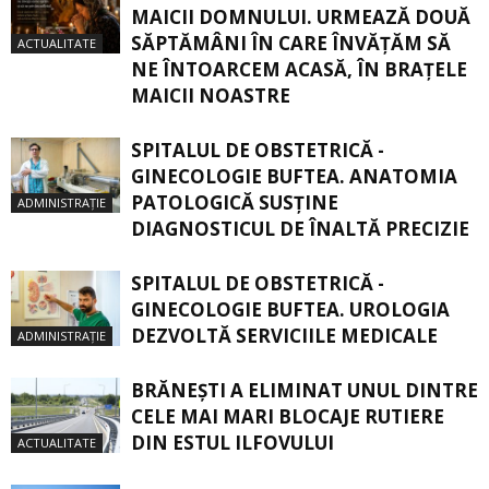
MAICII DOMNULUI. URMEAZĂ DOUĂ
SĂPTĂMÂNI ÎN CARE ÎNVĂŢĂM SĂ
ACTUALITATE
NE ÎNTOARCEM ACASĂ, ÎN BRAŢELE
MAICII NOASTRE
SPITALUL DE OBSTETRICĂ -
GINECOLOGIE BUFTEA. ANATOMIA
PATOLOGICĂ SUSŢINE
ADMINISTRAȚIE
DIAGNOSTICUL DE ÎNALTĂ PRECIZIE
SPITALUL DE OBSTETRICĂ -
GINECOLOGIE BUFTEA. UROLOGIA
DEZVOLTĂ SERVICIILE MEDICALE
ADMINISTRAȚIE
BRĂNEȘTI A ELIMINAT UNUL DINTRE
CELE MAI MARI BLOCAJE RUTIERE
DIN ESTUL ILFOVULUI
ACTUALITATE