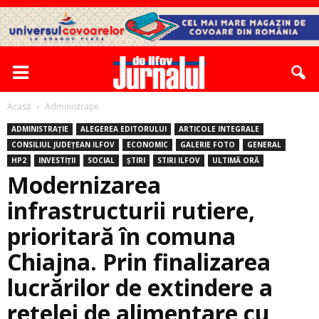
Acasă
Administrație
ADMINISTRAȚIE
ALEGEREA EDITORULUI
ARTICOLE INTEGRALE
CONSILIUL JUDEȚEAN ILFOV
ECONOMIC
GALERIE FOTO
GENERAL
HP2
INVESTIȚII
SOCIAL
ȘTIRI
STIRI ILFOV
ULTIMĂ ORĂ
Modernizarea
infrastructurii rutiere,
prioritară în comuna
Chiajna. Prin finalizarea
lucrărilor de extindere a
rețelei de alimentare cu