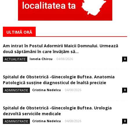
ULTIMĂ ORĂ
Am intrat în Postul Adormirii Maicii Domnului. Urmează
două săptămâni în care învăţăm să...
Ionela Chircu
-
04/08/2026
ACTUALITATE
0
Spitalul de Obstetrică -Ginecologie Buftea. Anatomia
Patologică susţine diagnosticul de înaltă precizie
Cristina Nedelcu
-
04/08/2026
ADMINISTRAȚIE
0
Spitalul de Obstetrică -Ginecologie Buftea. Urologia
dezvoltă serviciile medicale
Cristina Nedelcu
-
04/08/2026
ADMINISTRAȚIE
0