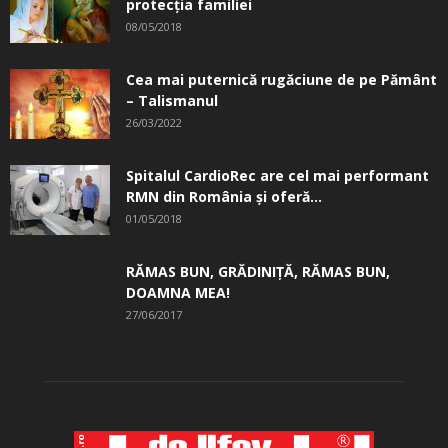
protecția familiei
08/05/2018
Cea mai puternică rugăciune de pe Pământ
– Talismanul
26/03/2022
Spitalul CardioRec are cel mai performant
RMN din România și oferă...
01/05/2018
RĂMAS BUN, GRĂDINIŢĂ, ­RĂMAS BUN,
DOAMNA MEA!
27/06/2017