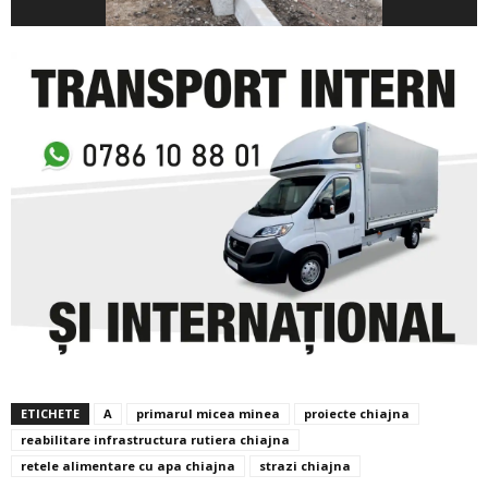
ETICHETE
A
primarul micea minea
proiecte chiajna
reabilitare infrastructura rutiera chiajna
retele alimentare cu apa chiajna
strazi chiajna