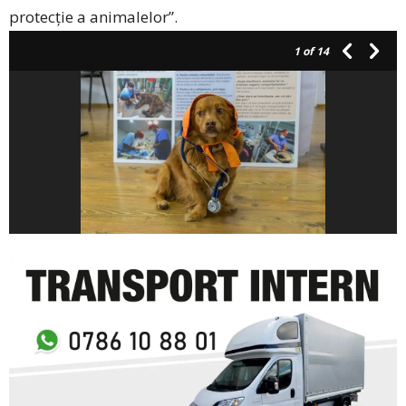
protecție a animalelor”.
1
of 14