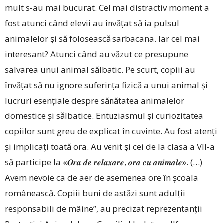
mult s-au mai bucurat. Cel mai distractiv moment a
fost atunci când elevii au învățat să ia pulsul
animalelor și să folosească sarbacana. Iar cel mai
interesant? Atunci când au văzut ce presupune
salvarea unui animal sălbatic. Pe scurt, copiii au
învățat să nu ignore suferința fizică a unui animal și
lucruri esențiale despre sănătatea animalelor
domestice și sălbatice. Entuziasmul și curiozitatea
copiilor sunt greu de explicat în cuvinte. Au fost atenți
și implicați toată ora. Au venit și cei de la clasa a VII-a
să participe la «𝑶𝒓𝒂 𝒅𝒆 𝒓𝒆𝒍𝒂𝒙𝒂𝒓𝒆, 𝒐𝒓𝒂 𝒄𝒖 𝒂𝒏𝒊𝒎𝒂𝒍𝒆». (…)
Avem nevoie ca de aer de asemenea ore în școala
românească. Copiii buni de astăzi sunt adulții
responsabili de mâine”, au precizat reprezentanții