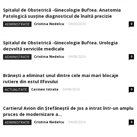
Spitalul de Obstetrică -Ginecologie Buftea. Anatomia
Patologică susţine diagnosticul de înaltă precizie
Cristina Nedelcu
-
04/08/2026
ADMINISTRAȚIE
0
Spitalul de Obstetrică -Ginecologie Buftea. Urologia
dezvoltă serviciile medicale
Cristina Nedelcu
-
04/08/2026
ADMINISTRAȚIE
0
Brănești a eliminat unul dintre cele mai mari blocaje
rutiere din estul Ilfovului
Carmen Istrate
-
04/08/2026
ACTUALITATE
0
Cartierul Avion din Ştefăneştii de Jos a intrat într-un amplu
proces de modernizare a...
Cristina Nedelcu
-
04/08/2026
ADMINISTRAȚIE
0