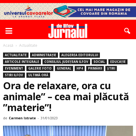
Acasă
Actualitate
ACTUALITATE
ADMINISTRAȚIE
ALEGEREA EDITORULUI
ARTICOLE INTEGRALE
CONSILIUL JUDEȚEAN ILFOV
SOCIAL
EDUCAȚIE
EVENIMENT
GALERIE FOTO
GENERAL
HP4
PRIMĂRII
ȘTIRI
STIRI ILFOV
ULTIMĂ ORĂ
Ora de relaxare, ora cu
animale” – cea mai plăcută
”materie”!
de
Carmen Istrate
-
31/01/2023