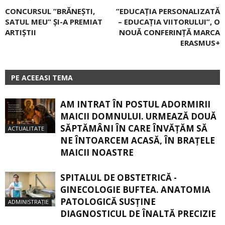
CONCURSUL ”BRĂNEŞTI,
”EDUCAȚIA PERSONALIZATĂ
SATUL MEU” ŞI-A PREMIAT
– EDUCAȚIA VIITORULUI”, O
ARTIŞTII
NOUĂ CONFERINȚĂ MARCA
ERASMUS+
PE ACEEASI TEMA
AM INTRAT ÎN POSTUL ADORMIRII
MAICII DOMNULUI. URMEAZĂ DOUĂ
SĂPTĂMÂNI ÎN CARE ÎNVĂŢĂM SĂ
ACTUALITATE
NE ÎNTOARCEM ACASĂ, ÎN BRAŢELE
MAICII NOASTRE
SPITALUL DE OBSTETRICĂ -
GINECOLOGIE BUFTEA. ANATOMIA
PATOLOGICĂ SUSŢINE
ADMINISTRAȚIE
DIAGNOSTICUL DE ÎNALTĂ PRECIZIE