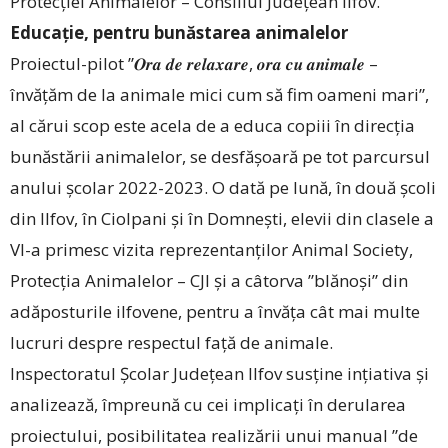
Protecției Animalelor – Consiliul Județean Ilfov.
Educație, pentru bunăstarea animalelor
Proiectul-pilot ”𝑶𝒓𝒂 𝒅𝒆 𝒓𝒆𝒍𝒂𝒙𝒂𝒓𝒆, 𝒐𝒓𝒂 𝒄𝒖 𝒂𝒏𝒊𝒎𝒂𝒍𝒆 –
învățăm de la animale mici cum să fim oameni mari”,
al cărui scop este acela de a educa co­piii în direcția
bunăstării animalelor, se desfășoară pe tot parcursul
anului școlar 2022-2023. O dată pe lună, în două școli
din Ilfov, în Ciolpani și în Domnești, elevii din clasele a
VI-a primesc vizita reprezentanților Animal Society,
Protecția Animalelor – CJI și a câtorva ”blănoși” din
adăposturile ilfovene, pentru a învăța cât mai multe
lucruri despre respectul față de animale.
Inspectoratul Școlar Județean Ilfov susține ințiativa și
analizează, împreună cu cei implicați în derularea
proiectului, posibilitatea realizării unui manual ”de