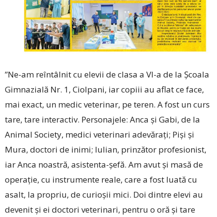
”Ne-am reîntâlnit cu elevii de clasa a VI-a de la Școala
Gimnazială Nr. 1, Ciolpani, iar copiii au aflat ce face,
mai exact, un medic veterinar, pe teren. A fost un curs
tare, tare interactiv. Personajele: Anca și Gabi, de la
Animal Society, medici veterinari adevărați; Piși și
Mura, doctori de inimi; Iulian, prinzător profe­sionist,
iar Anca noastră, asistenta-șefă. Am avut și masă de
operație, cu instrumente reale, care a fost luată cu
asalt, la propriu, de curioșii mici. Doi dintre elevi au
devenit și ei doctori veterinari, pentru o oră și tare