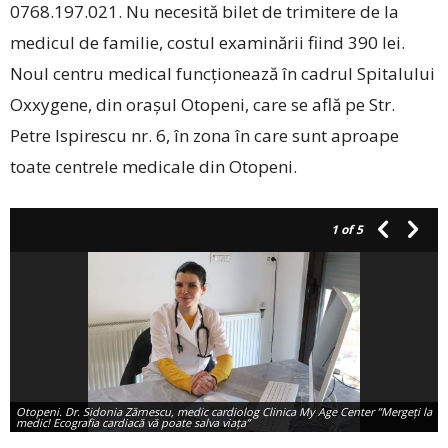
0768.197.021. Nu necesită bilet de trimitere de la
medicul de familie, costul examinării fiind 390 lei.
Noul centru medical funcționează în cadrul Spitalului
Oxxygene, din orașul Otopeni, care se află pe Str.
Petre Ispirescu nr. 6, în zona în care sunt aproape
toate centrele medicale din Otopeni.
1
of 5
Otopeni. Dr. Sidonia Zărnescu, medic cardiolog Clinica My Age Center ”Mergeţi la
medic! Ecografia cardiacă vă poate salva viaţa”