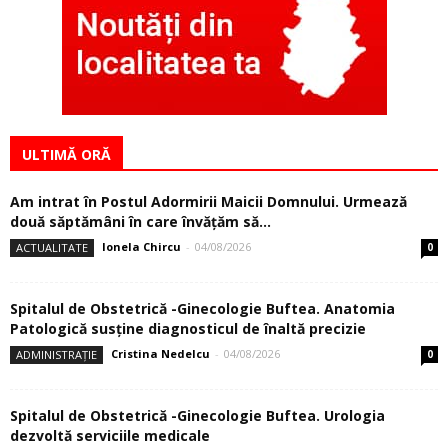
ULTIMĂ ORĂ
Am intrat în Postul Adormirii Maicii Domnului. Urmează
două săptămâni în care învăţăm să...
Ionela Chircu
-
04/08/2026
ACTUALITATE
0
Spitalul de Obstetrică -Ginecologie Buftea. Anatomia
Patologică susţine diagnosticul de înaltă precizie
Cristina Nedelcu
-
04/08/2026
ADMINISTRAȚIE
0
Spitalul de Obstetrică -Ginecologie Buftea. Urologia
dezvoltă serviciile medicale