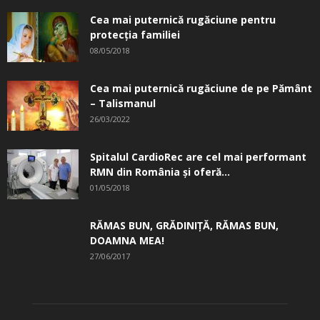
Cea mai puternică rugăciune pentru
protecția familiei
08/05/2018
Cea mai puternică rugăciune de pe Pământ
– Talismanul
26/03/2022
Spitalul CardioRec are cel mai performant
RMN din România și oferă...
01/05/2018
RĂMAS BUN, GRĂDINIŢĂ, ­RĂMAS BUN,
DOAMNA MEA!
27/06/2017