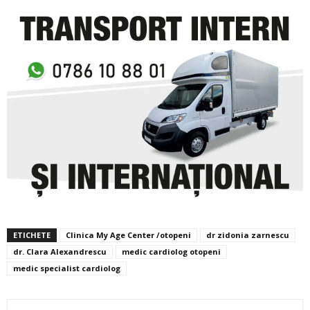
ETICHETE
Clinica My Age Center /otopeni
dr zidonia zarnescu
dr. Clara Alexandrescu
medic cardiolog otopeni
medic specialist cardiolog