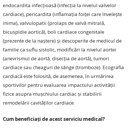
endocardita infecțioasă (infecția la nivelul valvelor
cardiace), pericardita (inflamația foiței care învelește
inima), valvulopatii (prolaps de valvă mitrală,
bicuspidie aortică), boli cardiace congenitale
(prezente de la naștere) și descoperite de medicul de
familie ca suflu sistolic, modificări la nivelul aortei
(anevrismul de aortă, disecția de aortă), tumori
cardiace sau cheaguri de sânge (tromboze). Ecografia
cardiacă este folosită, de asemenea, în urmărirea
sportivilor pentru evaluarea impactului activității
fizice asupra mușchiului ­cardiac și stabilirii
remodelării cavităților cardiace.
Cum beneficiați de acest serviciu medical?