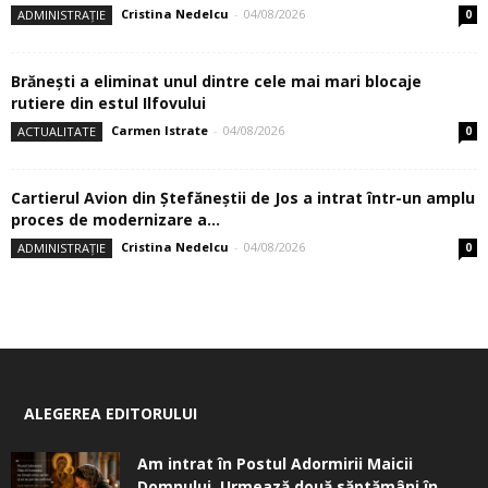
Cristina Nedelcu
-
04/08/2026
ADMINISTRAȚIE
0
Brănești a eliminat unul dintre cele mai mari blocaje
rutiere din estul Ilfovului
Carmen Istrate
-
04/08/2026
ACTUALITATE
0
Cartierul Avion din Ştefăneştii de Jos a intrat într-un amplu
proces de modernizare a...
Cristina Nedelcu
-
04/08/2026
ADMINISTRAȚIE
0
ALEGEREA EDITORULUI
Am intrat în Postul Adormirii Maicii
Domnului. Urmează două săptămâni în...