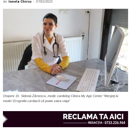
de
Ionela Chircu
-
07/02/2023
Otopeni. Dr. Sidonia Zărnescu, medic cardiolog Clinica My Age Center ”Mergeţi la
medic! Ecografia cardiacă vă poate salva viaţa”