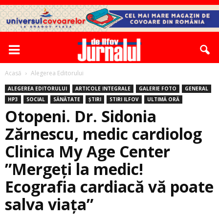
Acasă
Alegerea Editorului
ALEGEREA EDITORULUI
ARTICOLE INTEGRALE
GALERIE FOTO
GENERAL
HP3
SOCIAL
SĂNĂTATE
ȘTIRI
STIRI ILFOV
ULTIMĂ ORĂ
Otopeni. Dr. Sidonia
Zărnescu, medic cardiolog
Clinica My Age Center
”Mergeţi la medic!
Ecografia cardiacă vă poate
salva viaţa”