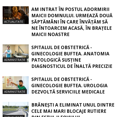
AM INTRAT ÎN POSTUL ADORMIRII
MAICII DOMNULUI. URMEAZĂ DOUĂ
SĂPTĂMÂNI ÎN CARE ÎNVĂŢĂM SĂ
ACTUALITATE
NE ÎNTOARCEM ACASĂ, ÎN BRAŢELE
MAICII NOASTRE
SPITALUL DE OBSTETRICĂ -
GINECOLOGIE BUFTEA. ANATOMIA
PATOLOGICĂ SUSŢINE
ADMINISTRAȚIE
DIAGNOSTICUL DE ÎNALTĂ PRECIZIE
SPITALUL DE OBSTETRICĂ -
GINECOLOGIE BUFTEA. UROLOGIA
DEZVOLTĂ SERVICIILE MEDICALE
ADMINISTRAȚIE
BRĂNEȘTI A ELIMINAT UNUL DINTRE
CELE MAI MARI BLOCAJE RUTIERE