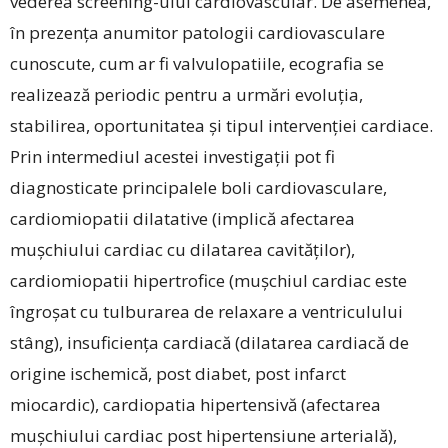
vederea screening-ului cardiovascular. De asemenea,
în prezența anumitor patologii cardiovasculare
cunoscute, cum ar fi valvulopatiile, ecografia se
realizează periodic pentru a urmări evoluția,
stabilirea, oportunitatea și tipul intervenției cardiace.
Prin intermediul acestei investigații pot fi
diagnosticate principalele boli cardiovasculare,
cardiomiopatii dilatative (implică afectarea
mușchiului cardiac cu dilatarea cavităților),
cardiomiopatii hipertrofice (mușchiul cardiac este
îngroșat cu tulburarea de relaxare a ventriculului
stâng), insuficiența cardiacă (dilatarea cardiacă de
origine ischemică, post diabet, post infarct
miocardic), cardiopatia hipertensivă (afectarea
mușchiului cardiac post hipertensiune arterială),