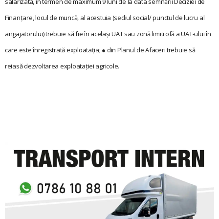
salarizată, în termen de maximum 9 luni de la data semnării Deciziei de
Finanțare, locul de muncă, al acestuia (sediul social/ punctul de lucru al
angajatorului) trebuie să fie în același UAT sau zonă limitrofă a UAT-ului în
care este înregistrată exploatația; ● din Planul de Afaceri trebuie să
reiasă dezvoltarea exploatației agricole.