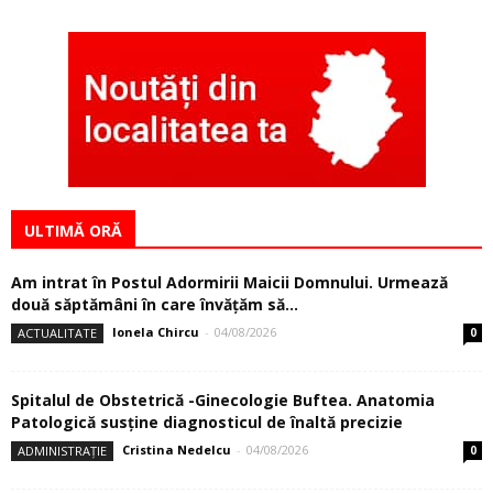
ULTIMĂ ORĂ
Am intrat în Postul Adormirii Maicii Domnului. Urmează
două săptămâni în care învăţăm să...
Ionela Chircu
-
04/08/2026
ACTUALITATE
0
Spitalul de Obstetrică -Ginecologie Buftea. Anatomia
Patologică susţine diagnosticul de înaltă precizie
Cristina Nedelcu
-
04/08/2026
ADMINISTRAȚIE
0