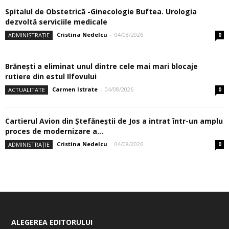
Spitalul de Obstetrică -Ginecologie Buftea. Urologia
dezvoltă serviciile medicale
Cristina Nedelcu
-
04/08/2026
ADMINISTRAȚIE
0
Brănești a eliminat unul dintre cele mai mari blocaje
rutiere din estul Ilfovului
Carmen Istrate
-
04/08/2026
ACTUALITATE
0
Cartierul Avion din Ştefăneştii de Jos a intrat într-un amplu
proces de modernizare a...
Cristina Nedelcu
-
04/08/2026
ADMINISTRAȚIE
0
ALEGEREA EDITORULUI