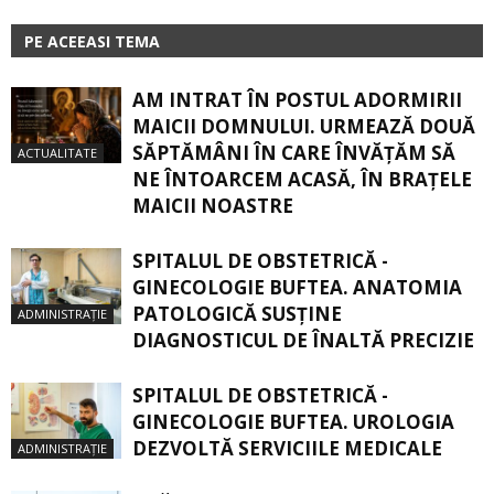
PE ACEEASI TEMA
AM INTRAT ÎN POSTUL ADORMIRII
MAICII DOMNULUI. URMEAZĂ DOUĂ
SĂPTĂMÂNI ÎN CARE ÎNVĂŢĂM SĂ
ACTUALITATE
NE ÎNTOARCEM ACASĂ, ÎN BRAŢELE
MAICII NOASTRE
SPITALUL DE OBSTETRICĂ -
GINECOLOGIE BUFTEA. ANATOMIA
PATOLOGICĂ SUSŢINE
ADMINISTRAȚIE
DIAGNOSTICUL DE ÎNALTĂ PRECIZIE
SPITALUL DE OBSTETRICĂ -
GINECOLOGIE BUFTEA. UROLOGIA
DEZVOLTĂ SERVICIILE MEDICALE
ADMINISTRAȚIE