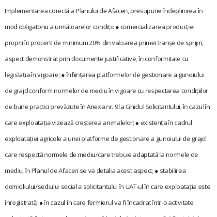
Implementarea corectă a Planului de Afaceri, presupune îndeplinirea în
mod obligatoriu a următoarelor condiții: ● comercializarea producției
proprii în procent de minimum 20% din valoarea primei tranșe de sprijin,
aspect demonstrat prin documente justificative, în conformitate cu
legislația în vigoare; ● înființarea platformelor de gestionare a gunoiului
de grajd conform normelor de mediu în vigoare cu respectarea condițiilor
de bune practici prevăzute în Anexa nr. 9 la Ghidul Solicitantului, în cazul în
care exploatația vizează creșterea animalelor; ● existența în cadrul
exploatației agricole a unei platforme de gestionare a gunoiului de grajd
care respectă normele de mediu/care trebuie adaptată la normele de
mediu, în Planul de Afaceri se va detalia acest aspect; ● stabilirea
domiciliului/sediului social a solicitantului în UAT-ul în care exploatația este
înregis
trată; ● în cazul în care fermierul va fi încadrat într-o activitate