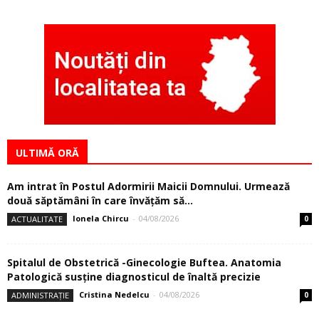
ULTIMĂ ORĂ
Am intrat în Postul Adormirii Maicii Domnului. Urmează
două săptămâni în care învăţăm să...
Ionela Chircu
-
04/08/2026
ACTUALITATE
0
Spitalul de Obstetrică -Ginecologie Buftea. Anatomia
Patologică susţine diagnosticul de înaltă precizie
Cristina Nedelcu
-
04/08/2026
ADMINISTRAȚIE
0