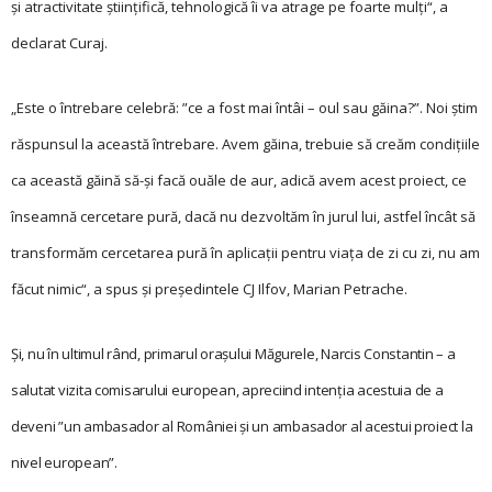
și atractivitate științifică, tehnologică îi va atrage pe foarte mulți“, a
declarat Curaj.
„Este o întrebare celebră: ”ce a fost mai întâi – oul sau găina?”. Noi știm
răspunsul la această întrebare. Avem găina, trebuie să creăm condițiile
ca această găină să-și facă ouăle de aur, adică avem acest proiect, ce
înseamnă cercetare pură, dacă nu dezvoltăm în jurul lui, astfel încât să
transformăm cercetarea pură în aplicații pentru viața de zi cu zi, nu am
făcut nimic“, a spus și președintele CJ Ilfov, Marian Petrache.
Și, nu în ultimul rând, primarul orașului Măgurele, Narcis Constantin – a
salutat vizita comisarului european, apreciind intenția acestuia de a
deveni ”un ambasador al României și un ambasador al acestui proiect la
nivel european”.