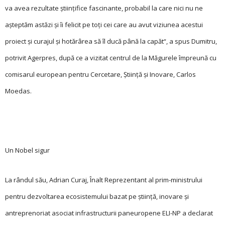
va avea rezultate științifice fascinante, probabil la care nici nu ne
așteptăm astăzi și îi felicit pe toți cei care au avut viziunea acestui
proiect și curajul și hotărârea să îl ducă până la capăt“, a spus Dumitru,
potrivit Agerpres, după ce a vizitat centrul de la Măgurele împreună cu
comisarul european pentru Cercetare, Știință și Inovare, Carlos
Moedas.
Un Nobel sigur
La rândul său, Adrian Curaj, Înalt Reprezentant al prim-ministrului
pentru dezvoltarea ecosistemului bazat pe știință, inovare și
antreprenoriat asociat infrastructurii paneuropene ELI-NP a declarat