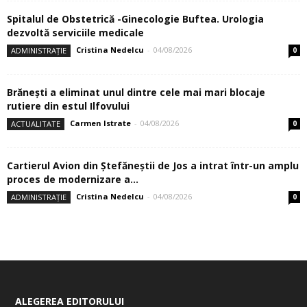
Spitalul de Obstetrică -Ginecologie Buftea. Urologia
dezvoltă serviciile medicale
Cristina Nedelcu
-
04/08/2026
ADMINISTRAȚIE
0
Brănești a eliminat unul dintre cele mai mari blocaje
rutiere din estul Ilfovului
Carmen Istrate
-
04/08/2026
ACTUALITATE
0
Cartierul Avion din Ştefăneştii de Jos a intrat într-un amplu
proces de modernizare a...
Cristina Nedelcu
-
04/08/2026
ADMINISTRAȚIE
0
ALEGEREA EDITORULUI