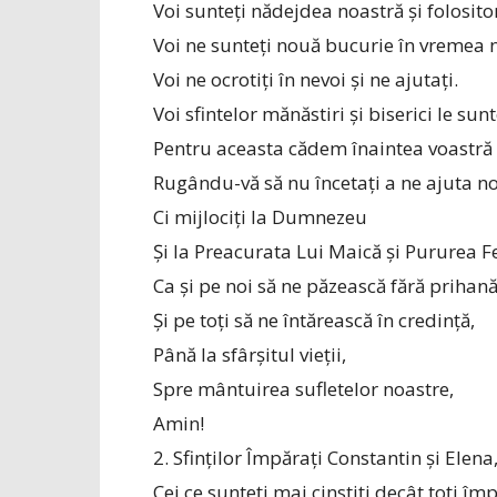
Voi sunteți nădejdea noastră și folositor
Voi ne sunteți nouă bucurie în vremea 
Voi ne ocrotiți în nevoi și ne ajutați.
Voi sfintelor mănăstiri și biserici le sunt
Pentru aceasta cădem înaintea voastră 
Rugându-vă să nu încetați a ne ajuta no
Ci mijlociți la Dumnezeu
Și la Preacurata Lui Maică și Pururea F
Ca și pe noi să ne păzească fără prihan
Și pe toți să ne întărească în credință,
Până la sfârșitul vieții,
Spre mântuirea sufletelor noastre,
Amin!
2. Sfinților Împărați Constantin și Elena
Cei ce sunteți mai cinstiți decât toți împ