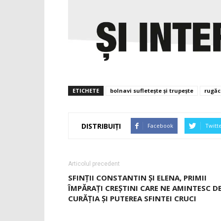
ETICHETE
bolnavi sufletește și trupește
rugăc
DISTRIBUIȚI
Facebook
Twitt
Articolul precedent
SFINŢII CONSTANTIN ȘI ELENA, PRIMII
ÎMPĂRAŢI CREȘTINI CARE NE AMINTESC D
CURĂŢIA ȘI PUTEREA SFINTEI CRUCI