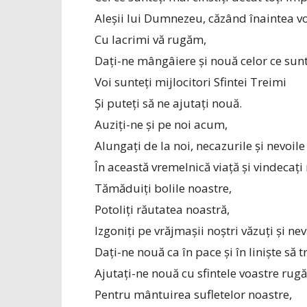
Aleșii lui Dumnezeu, căzând înaintea vo
Cu lacrimi vă rugăm,
Dați-ne mângâiere și nouă celor ce sun
Voi sunteți mijlocitori Sfintei Treimi
Și puteți să ne ajutați nouă.
Auziți-ne și pe noi acum,
Alungați de la noi, necazurile și nevoil
În această vremelnică viață și vindecați
Tămăduiți bolile noastre,
Potoliți răutatea noastră,
Izgoniți pe vrăjmașii noștri văzuți și nev
Dați-ne nouă ca în pace și în liniște să t
Ajutați-ne nouă cu sfintele voastre rugă
Pentru mântuirea sufletelor noastre,