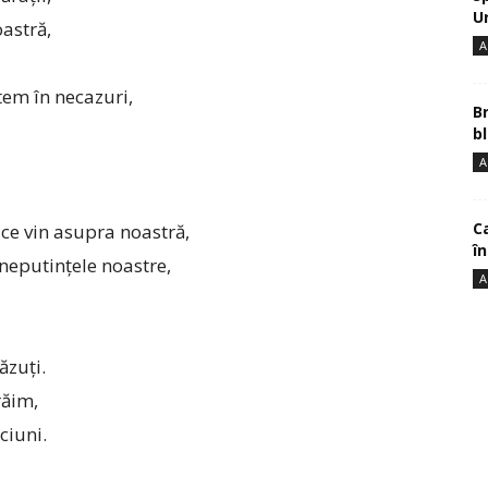
U
astră,
A
tem în necazuri,
B
bl
A
Ca
e ce vin asupra noastră,
î
 neputințele noastre,
A
ăzuți.
răim,
ciuni.