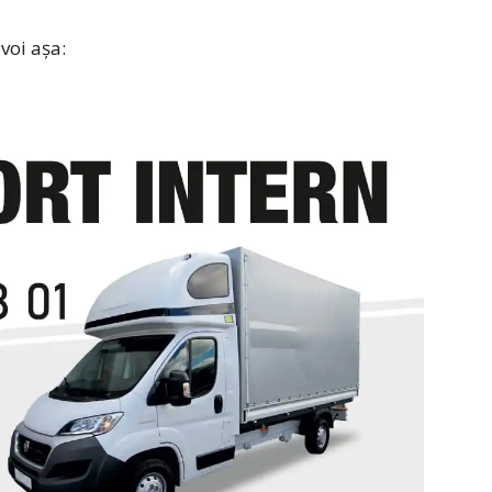
voi așa: