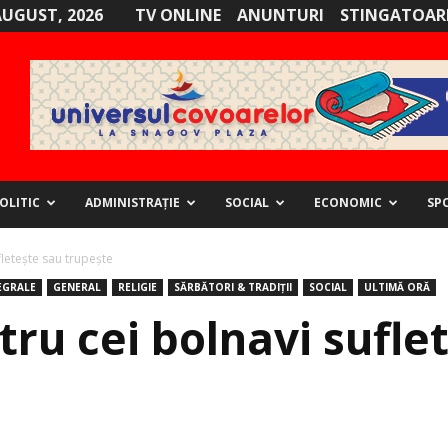
AUGUST, 2026
TV ONLINE
ANUNTURI
STINGATOARE
OLITIC
ADMINISTRAȚIE
SOCIAL
ECONOMIC
SP
fletește sau trupește
EGRALE
GENERAL
RELIGIE
SĂRBĂTORI & TRADIȚII
SOCIAL
ULTIMĂ ORĂ
ru cei bolnavi sufle