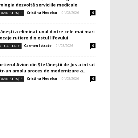
rologia dezvoltă serviciile medicale
Cristina Nedelcu
-
04/08/2026
DMINISTRAȚIE
0
rănești a eliminat unul dintre cele mai mari
ocaje rutiere din estul Ilfovului
Carmen Istrate
-
04/08/2026
CTUALITATE
0
rtierul Avion din Ştefăneştii de Jos a intrat
ntr-un amplu proces de modernizare a...
Cristina Nedelcu
-
04/08/2026
DMINISTRAȚIE
0