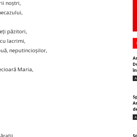
ii noștri,
necazului,
eți păzitori,
cu lacrimi,
uă, neputincioșilor,
A
D
ecioară Maria,
în
ă
A
S
A
de
A
,
ărații,
S