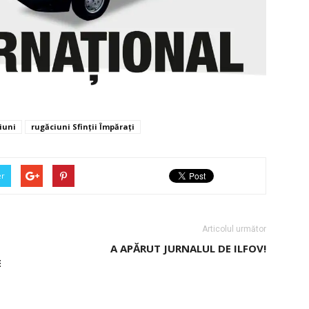
iuni
rugăciuni Sfinții Împărați
er
Articolul următor
A APĂRUT JURNALUL DE ILFOV!
E