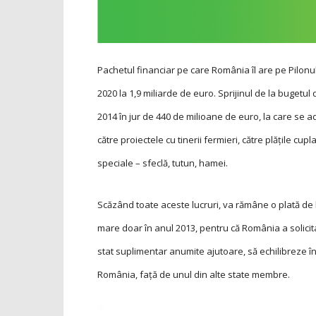
Pachetul financiar pe care România îl are pe Pilonul 
2020 la 1,9 miliarde de euro. Sprijinul de la bugetu
2014 în jur de 440 de milioane de euro, la care se a
către proiectele cu tinerii fermieri, către plățile c
speciale – sfeclă, tutun, hamei.
Scăzând toate aceste lucruri, va rămâne o plată de 
mare doar în anul 2013, pentru că România a solicitat
stat suplimentar anumite ajutoare, să echilibreze în 
România, față de unul din alte state membre.