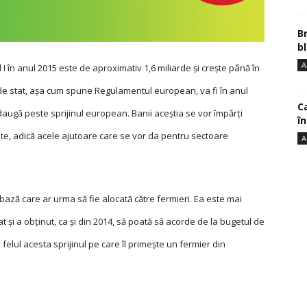
B
bl
A
I în anul 2015 este de aproximativ 1,6 miliarde și crește până în
l de stat, așa cum spune Regulamentul european, va fi în anul
Ca
daugă peste sprijinul european. Banii aceștia se vor împărți
î
uplate, adică acele ajutoare care se vor da pentru sectoare
A
bază care ar urma să fie alocată către fermieri. Ea este mai
 și a obținut, ca și din 2014, să poată să acorde de la bugetul de
felul acesta sprijinul pe care îl primește un fermier din