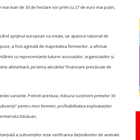
le mai mari de 30 de hectare vor primi cu 27 de euro mai puțin,
ând sprijinul european va crește, iar ajutorul național de
opuse, a fost agreată de majoritatea fermierilor, a afirmat
ntâlnirii cu reprezentanţii tuturor asociaţiilor, organizaţiilor și
strie alimentară, pe tema alocărilor financiare prevăzute de
estei variante. Potrivit acestuia, măsura susținerii primelor 30
bvenții” pentru micii fermieri, profitabilitatea exploatațiilor
fermierului băcăuan.
nțială a subvențiilor este verificarea deți­nă­torilor de animale