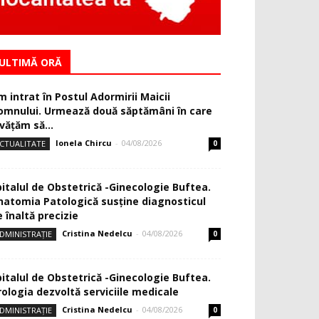
ULTIMĂ ORĂ
m intrat în Postul Adormirii Maicii
omnului. Urmează două săptămâni în care
văţăm să...
Ionela Chircu
-
04/08/2026
CTUALITATE
0
pitalul de Obstetrică -Ginecologie Buftea.
natomia Patologică susţine diagnosticul
 înaltă precizie
Cristina Nedelcu
-
04/08/2026
DMINISTRAȚIE
0
pitalul de Obstetrică -Ginecologie Buftea.
rologia dezvoltă serviciile medicale
Cristina Nedelcu
-
04/08/2026
DMINISTRAȚIE
0