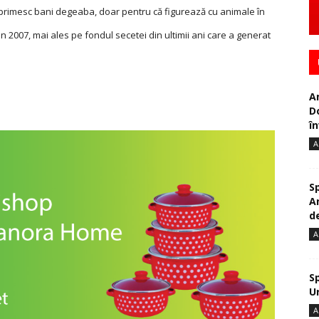
i primesc bani degeaba, doar pentru că figurează cu animale în
in 2007, mai ales pe fondul secetei din ultimii ani care a generat
A
D
în
A
S
A
de
A
S
U
A