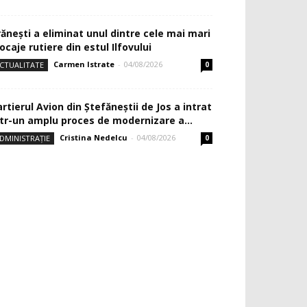
rănești a eliminat unul dintre cele mai mari
ocaje rutiere din estul Ilfovului
Carmen Istrate
-
04/08/2026
CTUALITATE
0
rtierul Avion din Ştefăneştii de Jos a intrat
ntr-un amplu proces de modernizare a...
Cristina Nedelcu
-
04/08/2026
DMINISTRAȚIE
0