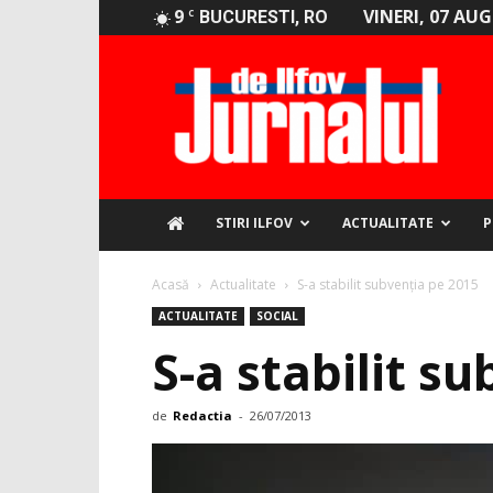
9
VINERI, 07 AU
C
BUCURESTI, RO
Jurnalul
de
Ilfov
STIRI ILFOV
ACTUALITATE
P
Acasă
Actualitate
S-a stabilit subvenția pe 2015
ACTUALITATE
SOCIAL
S-a stabilit s
de
Redactia
-
26/07/2013