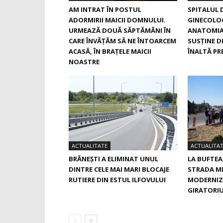
AM INTRAT ÎN POSTUL
SPITALUL 
ADORMIRII MAICII DOMNULUI.
GINECOLOG
URMEAZĂ DOUĂ SĂPTĂMÂNI ÎN
ANATOMIA
CARE ÎNVĂŢĂM SĂ NE ÎNTOARCEM
SUSŢINE D
ACASĂ, ÎN BRAŢELE MAICII
ÎNALTĂ PRE
NOASTRE
ACTUALITATE
ACTUALITA
BRĂNEȘTI A ELIMINAT UNUL
LA BUFTEA
DINTRE CELE MAI MARI BLOCAJE
STRADA M
RUTIERE DIN ESTUL ILFOVULUI
MODERNIZ
GIRATORIU