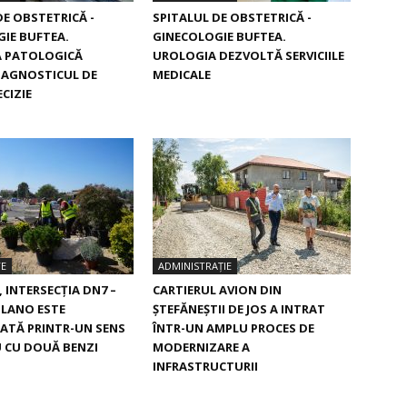
DE OBSTETRICĂ -
SPITALUL DE OBSTETRICĂ -
IE BUFTEA.
GINECOLOGIE BUFTEA.
 PATOLOGICĂ
UROLOGIA DEZVOLTĂ SERVICIILE
IAGNOSTICUL DE
MEDICALE
CIZIE
TE
ADMINISTRAȚIE
, INTERSECŢIA DN7 –
CARTIERUL AVION DIN
ILANO ESTE
ŞTEFĂNEŞTII DE JOS A INTRAT
ATĂ PRINTR-UN SENS
ÎNTR-UN AMPLU PROCES DE
 CU DOUĂ BENZI
MODERNIZARE A
INFRASTRUCTURII