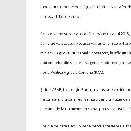
tabelului cu tipurile de plăți și plafoane. Suprafețe
mai exact 150 de euro.
Aceste sume se vor acorda începând cu anul 2015, c
tranziție va scădea. Această variantă, din cele 4 pr
ministrul Agriculturii, Daniel Constantin, la sfârșitul î
patronatelor din sectorul vegetal, zootehnic şi indu
noua Politică Agricolă Comună (PAC).
Șeful LAPAR, Laurențiu Baciu, a adus unele critici ac
ha cu mai mulți bani reprezintă doar o „infuzie de su
plecând de la un minimum 50 ha, potrivit spuselor 
Soluția pe care Baciu o vede pentru creșterea substa