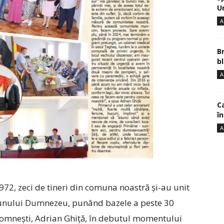
U
A
B
bl
A
Ca
î
A
972, zeci de tineri din comuna noastră și-au unit
a Bunului Dumnezeu, punând bazele a peste 30
Domnești, Adrian Ghiță, în debutul momentului