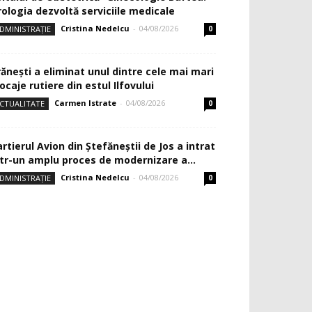
rologia dezvoltă serviciile medicale
Cristina Nedelcu
-
04/08/2026
DMINISTRAȚIE
0
rănești a eliminat unul dintre cele mai mari
ocaje rutiere din estul Ilfovului
Carmen Istrate
-
04/08/2026
CTUALITATE
0
rtierul Avion din Ştefăneştii de Jos a intrat
ntr-un amplu proces de modernizare a...
Cristina Nedelcu
-
04/08/2026
DMINISTRAȚIE
0