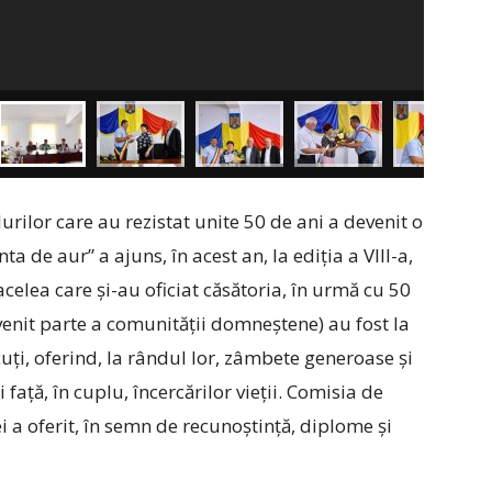
urilor care au rezistat unite 50 de ani a devenit o
a de aur” a ajuns, în acest an, la ediția a VIII-a,
acelea care și-au oficiat căsătoria, în urmă cu 50
devenit parte a comunității domneștene) au fost la
cuți, oferind, la rândul lor, zâmbete generoase și
 față, în cuplu, încercărilor vieții. Comisia de
 oferit, în semn de recunoștință, diplome și