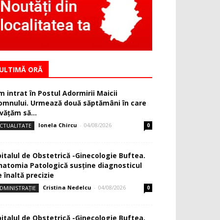
ULTIMĂ ORĂ
m intrat în Postul Adormirii Maicii
omnului. Urmează două săptămâni în care
văţăm să...
Ionela Chircu
-
04/08/2026
CTUALITATE
0
pitalul de Obstetrică -Ginecologie Buftea.
natomia Patologică susţine diagnosticul
 înaltă precizie
Cristina Nedelcu
-
04/08/2026
DMINISTRAȚIE
0
pitalul de Obstetrică -Ginecologie Buftea.