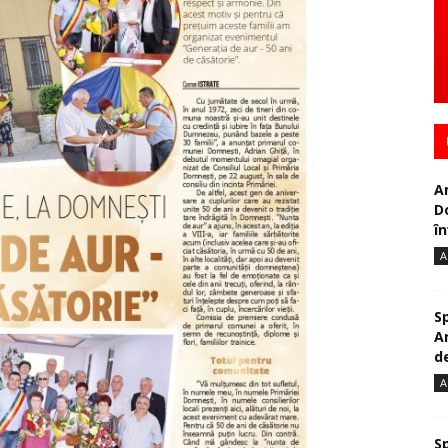
A
D
în
A
S
A
de
A
S