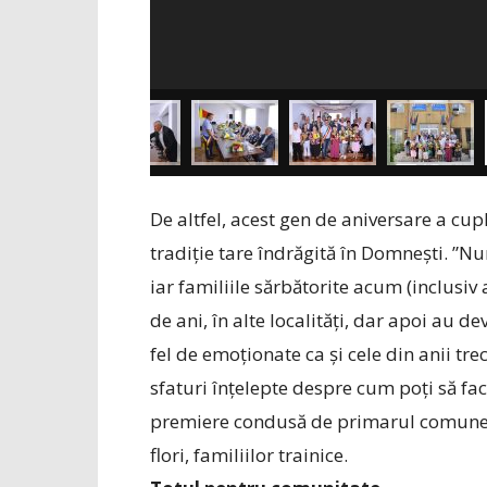
De altfel, acest gen de aniversare a cupl
tradiție tare îndrăgită în Domnești. ”Nunt
iar familiile sărbătorite acum (inclusiv 
de ani, în alte localități, dar apoi au 
fel de emoționate ca și cele din anii tre
sfa­turi înțelepte despre cum poți să faci
premiere condusă de primarul comunei a
flori, familiilor trainice.