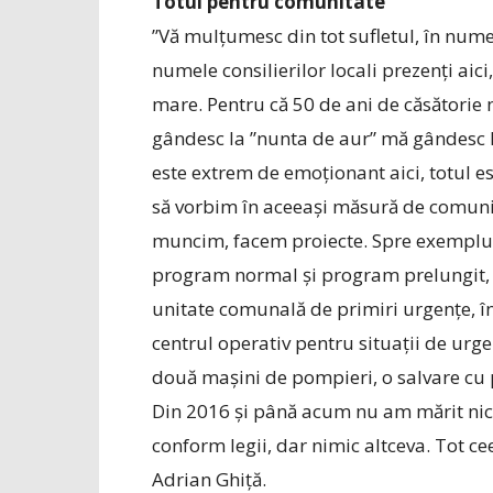
Totul pentru comunitate
”Vă mulțumesc din tot sufletul, în num
numele consilierilor locali prezenți aici
mare. Pentru că 50 de ani de căsătorie
gândesc la ”nunta de aur” mă gândesc la 
este extrem de emoționant aici, totul es
să vorbim în aceeași măsură de comuni
muncim, facem proiecte. Spre exem­plu
program normal și program prelungit, u
unitate comunală de primiri urgențe, î
centrul operativ pentru situații de urg
două mașini de pompieri, o salvare cu 
Din 2016 și până acum nu am mărit nicio
conform legii, dar nimic altceva. Tot c
Adrian Ghiță.