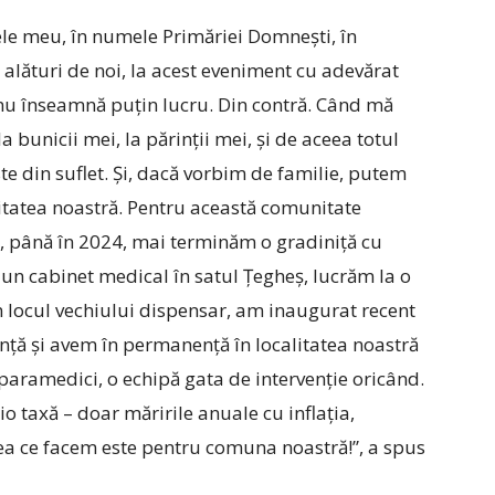
ele meu, în numele Primăriei Domnești, în
, alături de noi, la acest eveniment cu adevărat
 nu înseamnă puțin lucru. Din contră. Când mă
bunicii mei, la părinții mei, și de aceea totul
te din suflet. Și, dacă vorbim de familie, putem
tatea noastră. Pentru această comunitate
, până în 2024, mai terminăm o gradiniță cu
n cabinet medical în satul Țegheș, lucrăm la o
n locul vechiului dispensar, am inaugurat recent
ență și avem în permanență în localitatea noastră
paramedici, o echipă gata de intervenție oricând.
 taxă – doar măririle anuale cu inflația,
eea ce facem este pentru comuna noastră!”, a spus