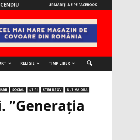
NCENDIU
URMĂRIȚI-NE PE FACEBOOK
ORT
RELIGIE
TIMP LIBER
ĂRII
SOCIAL
ȘTIRI
STIRI ILFOV
ULTIMĂ ORĂ
. ”Generația