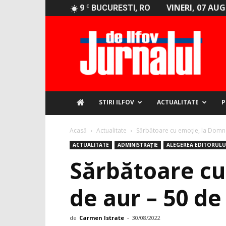
9
VINERI, 07 AU
C
BUCURESTI, RO
Jurnalul
de
Ilfov
STIRI ILFOV
ACTUALITATE
P
Acasă
Actualitate
Sărbătoare cu emoție, la Domneș
ACTUALITATE
ADMINISTRAȚIE
ALEGEREA EDITORULU
Sărbătoare cu
de aur – 50 de
de
Carmen Istrate
-
30/08/2022