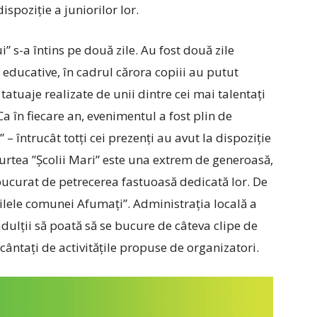
ispoziție a juniorilor lor.
” s-a întins pe două zile. Au fost două zile
ducative, în cadrul cărora copiii au putut
tatuaje realizate de unii dintre cei mai talentați
Ca în fiecare an, evenimentul a fost plin de
– întrucât totți cei prezenți au avut la dispoziție
Curtea ”Școlii Mari” este una extrem de generoasă,
u bucurat de petrecerea fastuoasă dedicată lor. De
 ”Zilele comunei Afumați”. Administrația locală a
 adulții să poată să se bucure de câteva clipe de
încântați de activitățile propuse de organizatori.