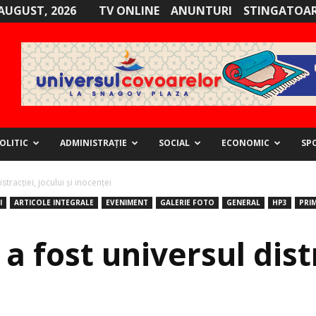
AUGUST, 2026
TV ONLINE
ANUNTURI
STINGATOAR
OLITIC
ADMINISTRAȚIE
SOCIAL
ECONOMIC
SP
stracției, jocului și inocenței
I
ARTICOLE INTEGRALE
EVENIMENT
GALERIE FOTO
GENERAL
HP3
PRIM
a fost universul distr