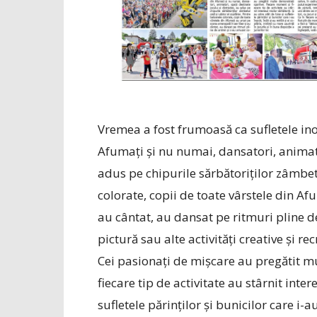
Vremea a fost frumoasă ca sufletele inoce
Afumați și nu numai, dansatori, animator
adus pe chipurile sărbătoriților zâmbetu
colorate, copii de toate vârstele din Af
au cântat, au dansat pe ritmuri pline d
pictură sau alte activități creative și re
Cei pasionați de mișcare au pregătit m
fiecare tip de activitate au stârnit inter
sufletele părinților și bunicilor care i-au