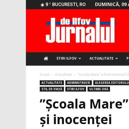
9
DUMINICĂ, 09 
C
BUCURESTI, RO
Jurnalul
de
Ilfov
STIRI ILFOV
ACTUALITATE
P
Acasă
Actualitate
”Școala Mare” a fost universul di
ACTUALITATE
ADMINISTRAȚIE
ALEGEREA EDITORULU
STIL DE VIAȚĂ
STIRI ILFOV
ULTIMĂ ORĂ
”Școala Mare” 
și inocenței