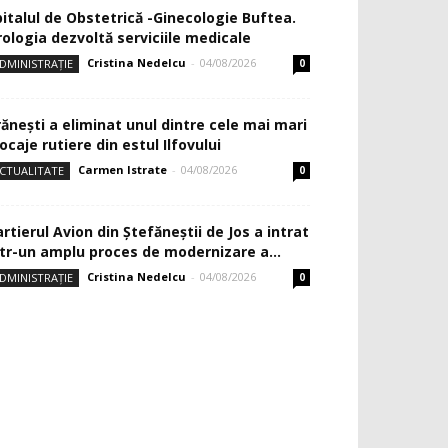
pitalul de Obstetrică -Ginecologie Buftea.
rologia dezvoltă serviciile medicale
Cristina Nedelcu
-
04/08/2026
DMINISTRAȚIE
0
rănești a eliminat unul dintre cele mai mari
ocaje rutiere din estul Ilfovului
Carmen Istrate
-
04/08/2026
CTUALITATE
0
rtierul Avion din Ştefăneştii de Jos a intrat
ntr-un amplu proces de modernizare a...
Cristina Nedelcu
-
04/08/2026
DMINISTRAȚIE
0