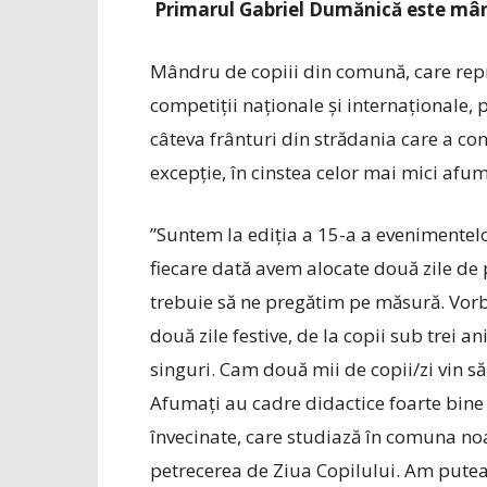
Primarul Gabriel Dumănică este mân
Mândru de copiii din comună, care rep
competiții naționale și internaționale,
câteva frânturi din strădania care a c
excepție, în cinstea celor mai mici afum
”Suntem la ediția a 15-a a evenimentelo
fiecare dată avem alocate două zile de
trebuie să ne pregătim pe măsură. Vorbe
două zile festive, de la copii sub trei an
singuri. Cam două mii de copii/zi vin să 
Afumați au cadre didactice foarte bine p
învecinate, care studiază în comuna noast
petrecerea de Ziua Copilului. Am putea