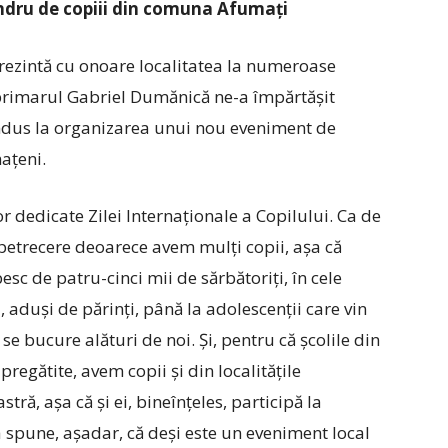
dru de copiii din comuna Afumați
rezintă cu onoare localitatea la numeroase
 pri­marul Gabriel Dumănică ne-a împărtășit
ondus la organizarea unui nou eveniment de
ațeni.
r dedicate Zilei Internaționale a Copilului. Ca de
 petrecere deoarece avem mulți copii, așa că
sc de patru-cinci mii de sărbătoriți, în cele
i, aduși de părinți, până la adolescenții care vin
se bucure alături de noi. Și, pentru că școlile din
regătite, avem copii și din localitățile
ră, așa că și ei, bineînțeles, participă la
 spune, așadar, că deși este un eveniment local