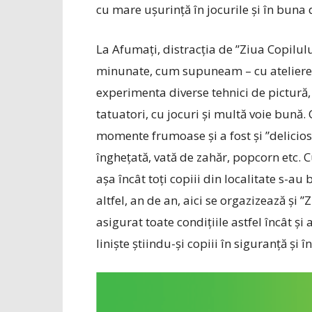
cu mare ușurință în jocurile și în buna d
La Afumați, distracția de ”Ziua Copilului
minunate, cum supuneam – cu ateliere e
experimenta diverse tehnici de pictură, 
tatuatori, cu jocuri și multă voie bună. 
momente frumoase și a fost și ”delicios” 
înghețată, vată de zahăr, popcorn etc. 
așa încât toți copiii din localitate s-a
altfel, an de an, aici se orgazizează și
asigurat toate condițiile astfel încât și
liniște știindu-și copiii în siguranță și 