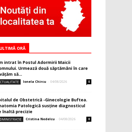
ULTIMĂ ORĂ
m intrat în Postul Adormirii Maicii
omnului. Urmează două săptămâni în care
văţăm să...
Ionela Chircu
-
04/08/2026
CTUALITATE
0
pitalul de Obstetrică -Ginecologie Buftea.
natomia Patologică susţine diagnosticul
 înaltă precizie
Cristina Nedelcu
-
04/08/2026
DMINISTRAȚIE
0