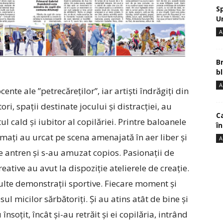
S
U
A
B
bl
A
nte ale ”petrecăreților”, iar artiști îndrăgiți din
i, spații destinate jocului și distracției, au
Ca
l cald și iubitor al copilăriei. Printre baloanele
î
umați au urcat pe scena amenajată în aer liber și
A
e antren și s-au amuzat copios. Pasionații de
creative au avut la dispoziție atelierele de creație.
ulte demonstrații sportive. Fiecare moment și
esul micilor sărbătoriți. Și au atins atât de bine și
 însoțit, încât și-au retrăit și ei copilăria, intrând