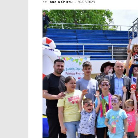
de
Ionela Chircu
-
30/05/2023