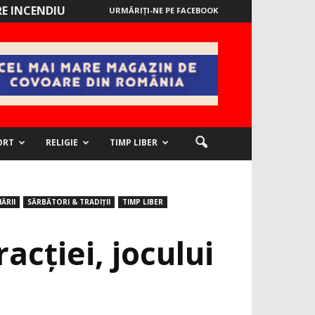
E INCENDIU
URMĂRIȚI-NE PE FACEBOOK
ORT
RELIGIE
TIMP LIBER
ĂRII
SĂRBĂTORI & TRADIȚII
TIMP LIBER
acției, jocului