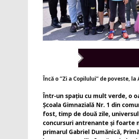
Încă o ”Zi a Copilului” de poveste, l
Într-un spațiu cu mult verde, o oa
Școala Gimnazială Nr. 1 din comun
fost, timp de două zile, universul 
concursuri antrenante și foarte 
primarul Gabriel Dumănică, Primăr