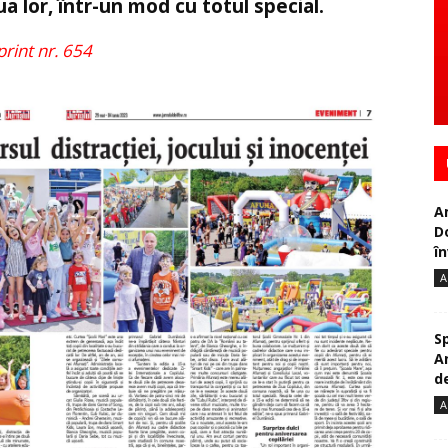
a lor, într-un mod cu totul special.
 print nr. 654
A
D
în
A
S
A
de
A