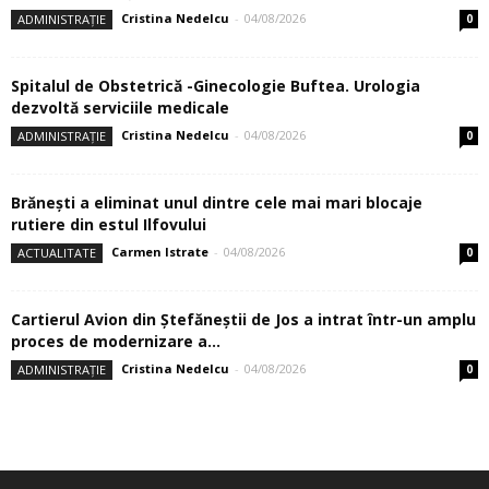
Cristina Nedelcu
-
04/08/2026
ADMINISTRAȚIE
0
Spitalul de Obstetrică -Ginecologie Buftea. Urologia
dezvoltă serviciile medicale
Cristina Nedelcu
-
04/08/2026
ADMINISTRAȚIE
0
Brănești a eliminat unul dintre cele mai mari blocaje
rutiere din estul Ilfovului
Carmen Istrate
-
04/08/2026
ACTUALITATE
0
Cartierul Avion din Ştefăneştii de Jos a intrat într-un amplu
proces de modernizare a...
Cristina Nedelcu
-
04/08/2026
ADMINISTRAȚIE
0