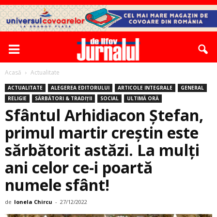
Acasă
Actualitate
ACTUALITATE
ALEGEREA EDITORULUI
ARTICOLE INTEGRALE
GENERAL
RELIGIE
SĂRBĂTORI & TRADIȚII
SOCIAL
ULTIMĂ ORĂ
Sfântul Arhidiacon Ștefan,
primul martir creștin este
sărbătorit astăzi. La mulți
ani celor ce-i poartă
numele sfânt!
de
Ionela Chircu
-
27/12/2022