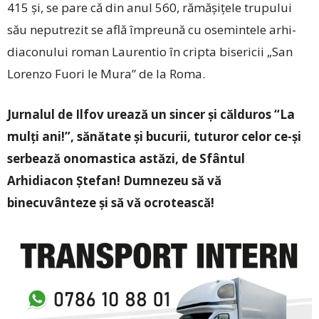
415 şi, se pare că din anul 560, rămăşiţele trupului
său neputrezit se află împreună cu osemintele arhi­
diaconului roman Laurentio în cripta bisericii „San
Lorenzo Fuori le Mura” de la Roma.
Jurnalul de Ilfov urează un sincer și călduros “La
mulți ani!”, sănătate și bucurii, tuturor celor ce-și
serbează onomastica astăzi, de Sfântul
Arhidiacon Ștefan! Dumnezeu să vă
binecuvânteze și să vă ocrotească!