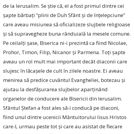
de la Ierusalim. Se ştie că, el a fost primul dintre cei
şapte bărbaţi “plini de Duh Sfânt şi de înțelepciune”
care aveau misiunea să oficializeze slujbele religioase
și să supravegheze buna rânduială la mesele comune.
Pe ceilalți șase, Biserica ni-i prezintă ca fiind Nicolae,
Prohor, Timon, Filip, Nicanor şi Parmena. Toți șapte
aveau un rol mult mai important decât diaconii care
slujesc în lăcașele de cult în zilele noastre. Ei aveau
menirea să predice cuvântul Evangheliei, botezau și
ajutau la desfășurarea slujbelor aparținând
organelor de conducere ale Bisericii din Ierusalim.
Sfântul Ștefan a fost ales să-i conducă pe diaconi,
fiind unul dintre ucenicii Mântuitorului Iisus Hristos
care-L urmau peste tot și care au asistat de fiecare