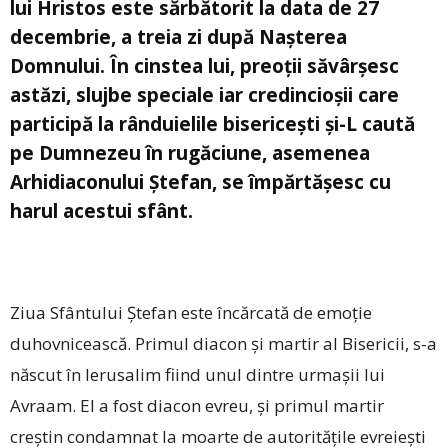
lui Hristos este sărbătorit la data de 27
decembrie, a treia zi după Nașterea
Domnului. În cinstea lui, preoții săvârșesc
astăzi, slujbe speciale iar credincioșii care
participă la rânduielile bisericești și-L caută
pe Dumnezeu în rugăciune, asemenea
Arhidiaconului Ștefan, se împărtășesc cu
harul acestui sfânt.
Ziua Sfântului Ștefan este încărcată de emoție
duhovnicească. Primul diacon și martir al Bisericii, s-a
născut în Ierusalim fiind unul dintre urmaşii lui
Avraam. El a fost diacon evreu, şi primul martir
creştin condamnat la moarte de autorităţile evreieşti