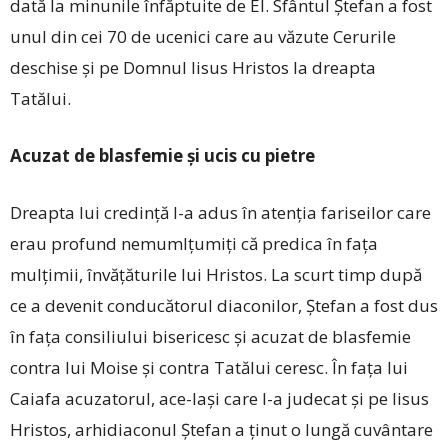
dată la minunile înfăptuite de El. Sfântul Ștefan a fost
unul din cei 70 de ucenici care au văzute Cerurile
deschise și pe Domnul Iisus Hristos la dreapta
Tatălui.
Acuzat de blasfemie și ucis cu pietre
Dreapta lui credinţă l-a adus în atenţia fariseilor care
erau profund nemumlţumiţi că predica în faţa
mulţimii, învăţăturile lui Hristos. La scurt timp după
ce a devenit conducătorul diaconilor, Ştefan a fost dus
în faţa consiliului bisericesc şi acuzat de blasfemie
contra lui Moise şi contra Tatălui ceresc. În faţa lui
Caiafa acuzatorul, ace-laşi care l-a judecat şi pe Iisus
Hristos, arhidiaconul Ştefan a ţinut o lungă cuvântare