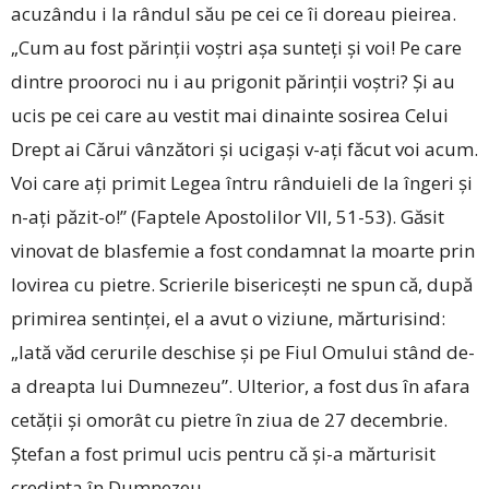
acuzându i la rândul său pe cei ce îi doreau pieirea.
„Cum au fost părinţii voştri aşa sunteţi şi voi! Pe care
dintre prooroci nu i au prigonit părinţii voştri? Şi au
ucis pe cei care au vestit mai dinainte sosirea Celui
Drept ai Cărui vânzători şi ucigaşi v-aţi făcut voi acum.
Voi care aţi primit Legea întru rânduieli de la îngeri şi
n-aţi păzit-o!” (Faptele Apostolilor VII, 51-53). Găsit
vinovat de blasfemie a fost condamnat la moarte prin
lovirea cu pietre. Scrierile bisericeşti ne spun că, după
primirea sentinţei, el a avut o viziune, mărturisind:
„Iată văd cerurile deschise şi pe Fiul Omului stând de-
a dreapta lui Dumnezeu”. Ulterior, a fost dus în afara
cetăţii şi omorât cu pietre în ziua de 27 decembrie.
Ştefan a fost primul ucis pentru că şi-a mărturisit
credinţa în Dumnezeu.