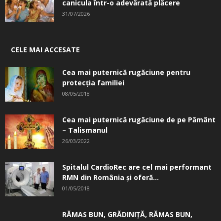
canicula într-o adevărată plăcere
31/07/2026
CELE MAI ACCESATE
Cea mai puternică rugăciune pentru
protecția familiei
08/05/2018
Cea mai puternică rugăciune de pe Pământ
– Talismanul
26/03/2022
Spitalul CardioRec are cel mai performant
RMN din România și oferă...
01/05/2018
RĂMAS BUN, GRĂDINIŢĂ, ­RĂMAS BUN,