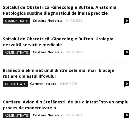
Spitalul de Obstetrică -Ginecologie Buftea. Anatomia
Patologică susţine diagnosticul de înaltă precizie
Cristina Nedelcu
-
04/08/2026
ADMINISTRAȚIE
0
Spitalul de Obstetrică -Ginecologie Buftea. Urologia
dezvoltă serviciile medicale
Cristina Nedelcu
-
04/08/2026
ADMINISTRAȚIE
0
Brănești a eliminat unul dintre cele mai mari blocaje
rutiere din estul Ilfovului
Carmen Istrate
-
04/08/2026
ACTUALITATE
0
Cartierul Avion din Ştefăneştii de Jos a intrat într-un amplu
proces de modernizare a...
Cristina Nedelcu
-
04/08/2026
ADMINISTRAȚIE
0