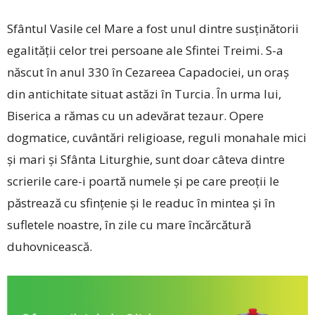
Sfântul Vasile cel Mare a fost unul dintre susţinătorii
egalităţii celor trei persoane ale Sfintei Treimi. S-a
născut în anul 330 în Cezareea Capadociei, un oraş
din antichitate situat astăzi în Turcia. În urma lui,
Biserica a rămas cu un adevărat tezaur. Opere
dogmatice, cuvântări religioase, reguli monahale mici
şi mari şi Sfânta Liturghie, sunt doar câteva dintre
scrierile care-i poartă numele şi pe care preoţii le
păstrează cu sfinţenie şi le readuc în mintea şi în
sufletele noastre, în zile cu mare încărcătură
duhovnicească.