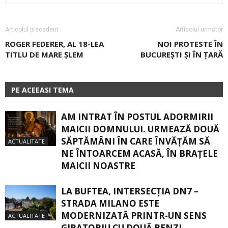
Articolul precedent
Articolul următor
ROGER FEDERER, AL 18-LEA
NOI PROTESTE ÎN
TITLU DE MARE ȘLEM
BUCUREȘTI ȘI ÎN ȚARĂ
PE ACEEASI TEMA
AM INTRAT ÎN POSTUL ADORMIRII
MAICII DOMNULUI. URMEAZĂ DOUĂ
SĂPTĂMÂNI ÎN CARE ÎNVĂŢĂM SĂ
ACTUALITATE
NE ÎNTOARCEM ACASĂ, ÎN BRAŢELE
MAICII NOASTRE
LA BUFTEA, INTERSECŢIA DN7 –
STRADA MILANO ESTE
MODERNIZATĂ PRINTR-UN SENS
ACTUALITATE
GIRATORIU CU DOUĂ BENZI