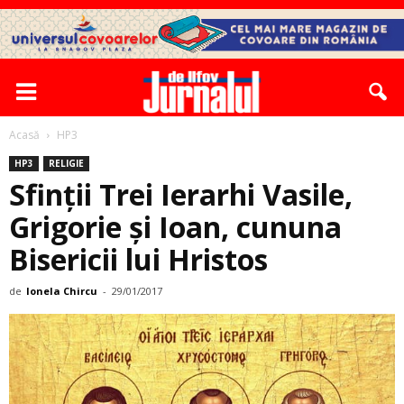
Acasă
HP3
HP3
RELIGIE
Sfinţii Trei Ierarhi Vasile,
Grigorie şi Ioan, cununa
Bisericii lui Hristos
de
Ionela Chircu
-
29/01/2017