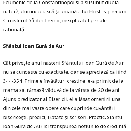
Ecumenic de la Constantinopol şi a susţinut dubla
natură, dumnezeiască şi umană a lui Hristos, precum
şi misterul Sfintei Treimi, inexplicabil pe cale
raţională.
Sfântul Ioan Gură de Aur
Cât priveşte anul naşterii Sfântului Ioan Gură de Aur
nu se cunoaşte cu exactitate, dar se apreciază ca fiind
344-354. Primele învăţături creştine le-a primit de la
mama sa, rămasă văduvă de la vârsta de 20 de ani.
Ajuns predicator al Bisericii, el a lăsat omenirii una
din cele mai vaste opere care cuprinde cuvântări
bisericești, predici, tratate și scrisori. Practic, Sfântul
Ioan Gură de Aur își transpunea noţiunile de credinţă