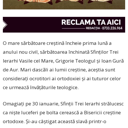
O mare sărbătoare creştină încheie prima lună a
anului nou civil, sărbătoarea închinată Sfinţilor Trei
Ierarhi Vasile cel Mare, Grigorie Teologul şi Ioan Gură
de Aur. Mari dascăli ai lumii creştine, aceştia sunt
consideraţi ocrotitori ai ortodoxiei şi ai tuturor celor
ce urmează învăţăturile teologice.
Omagiaţi pe 30 ianuarie, Sfinţii Trei Ierarhi strălucesc
ca nişte luceferi pe bolta cerească a Bisericii creştine
ortodoxe. Şi-au câştigat această slavă printr-o