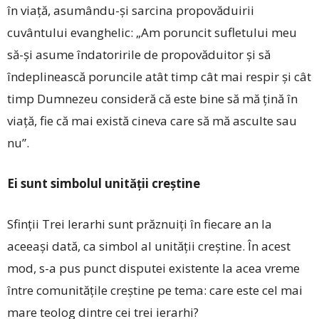
în viaţă, asumându-și sarcina propovăduirii
cuvântului evanghelic: „Am poruncit su­fletului meu
să-și asume îndatoririle de propovăduitor și să
îndeplinească poruncile atât timp cât mai respir și cât
timp Dumnezeu consideră că este bine să mă ţină în
viaţă, fie că mai există cineva care să mă asculte sau
nu”.
Ei sunt simbolul unităţii creştine
Sfinţii Trei Ierarhi sunt prăznuiţi în fiecare an la
aceeaşi dată, ca simbol al unităţii creştine. În acest
mod, s-a pus punct disputei existente la acea vreme
între comunităţile creştine pe tema: care este cel mai
mare teolog dintre cei trei ierarhi?