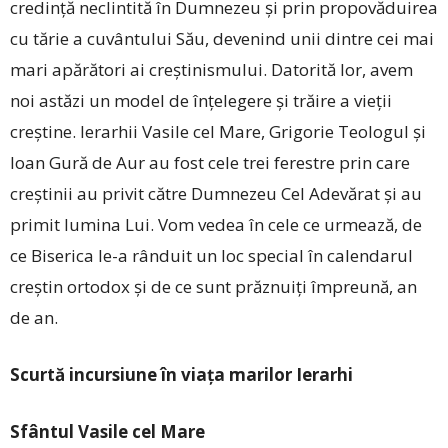
credinţă neclintită în Dumnezeu şi prin propovăduirea
cu tărie a cuvântului Său, devenind unii dintre cei mai
mari apărători ai creştinismului. Datorită lor, avem
noi astăzi un model de înţelegere şi trăire a vieţii
creştine. Ierarhii Vasile cel Mare, Grigorie Teologul şi
Ioan Gură de Aur au fost cele trei ferestre prin care
creştinii au privit către Dumnezeu Cel Adevărat şi au
primit lumina Lui. Vom vedea în cele ce urmează, de
ce Biserica le-a rânduit un loc special în calendarul
creştin ortodox şi de ce sunt prăznuiţi împreună, an
de an.
Scurtă incursiune în viaţa marilor Ierarhi
Sfântul Vasile cel Mare