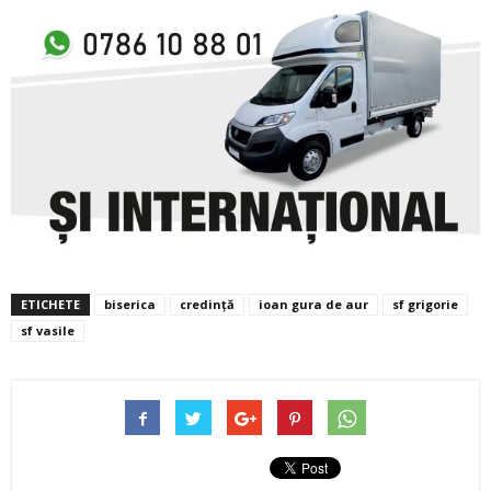
ETICHETE
biserica
credință
ioan gura de aur
sf grigorie
sf vasile