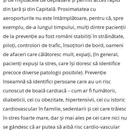
din țară și din Capitală. Proximatatea cu
aeroporturile nu este întâmplătoare, pentru că, spre
exemplu, de-a lungul timpului, mulți dintre pacienții
de la prevenție au fost români stabiliți în străinătate,
piloți, controlori de trafic, însoțitori de bord, oameni
de afaceri care călătoresc mult, expați, (în general,
pacienți expuși la stres, care își doresc să identifice
precoce diverse patologii posibile). Prevenție
înseamnă să identifici persoane care au un risc
cunoscut de boală cardiacă – cum ar fi fumătorii,
diabeticii, cei cu obezitate, hipertensivii, cei cu istoric
cardiovascular în familie, sedentarii și cei care trăiesc
în stres foarte mare, dar și mai ales pe cei care nici nu
se gândesc că ar putea să aibă risc cardio-vascular