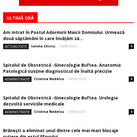
ULTIMĂ ORĂ
Am intrat în Postul Adormirii Maicii Domnului. Urmează
două săptămâni în care învăţăm să...
Ionela Chircu
-
04/08/2026
ACTUALITATE
0
Spitalul de Obstetrică -Ginecologie Buftea. Anatomia
Patologică susţine diagnosticul de înaltă precizie
Cristina Nedelcu
-
04/08/2026
ADMINISTRAȚIE
0
Spitalul de Obstetrică -Ginecologie Buftea. Urologia
dezvoltă serviciile medicale
Cristina Nedelcu
-
04/08/2026
ADMINISTRAȚIE
0
Brănești a eliminat unul dintre cele mai mari blocaje
rutiere din estul Ilfovului