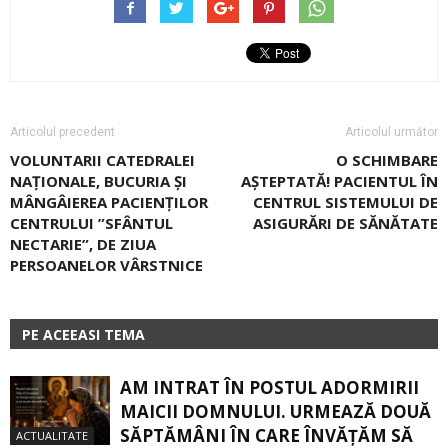
Articolul precedent
Articolul următor
VOLUNTARII CATEDRALEI
O SCHIMBARE
NAȚIONALE, BUCURIA ȘI
AȘTEPTATĂ! PACIENTUL ÎN
MÂNGÂIEREA PACIENȚILOR
CENTRUL SISTEMULUI DE
CENTRULUI ”SFÂNTUL
ASIGURĂRI DE SĂNĂTATE
NECTARIE”, DE ZIUA
PERSOANELOR VÂRSTNICE
PE ACEEASI TEMA
AM INTRAT ÎN POSTUL ADORMIRII
MAICII DOMNULUI. URMEAZĂ DOUĂ
SĂPTĂMÂNI ÎN CARE ÎNVĂŢĂM SĂ
ACTUALITATE