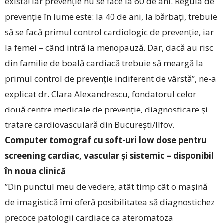
există! Iar prevenție nu se face la 60 de ani. Regula de
prevenție în lume este: la 40 de ani, la bărbați, trebuie
să se facă primul control cardiologic de prevenție, iar
la femei – când intră la menopauză. Dar, dacă au risc
din familie de boală cardiacă trebuie să meargă la
primul control de prevenție indiferent de vârstă”, ne-a
explicat dr. Clara Alexandrescu, fondatorul celor
două centre medicale de prevenție, diagnosticare și
tratare cardiovasculară din București/Ilfov.
Computer tomograf cu soft-uri low dose pentru
screening cardiac, vascular și sistemic – disponibil
în noua clinică
”Din punctul meu de vedere, atât timp cât o mașină
de imagistică îmi oferă posibilitatea să diagnostichez
precoce patologii cardiace ca ateromatoza