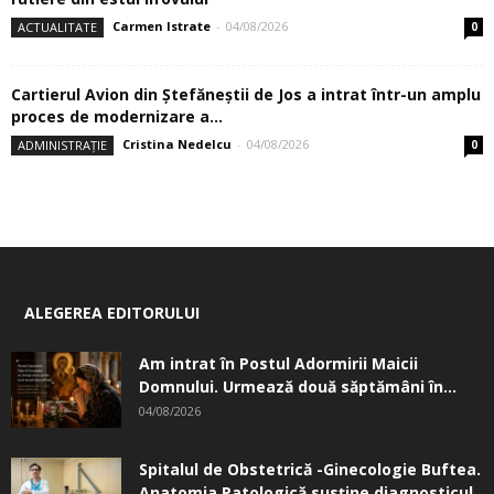
Carmen Istrate
-
04/08/2026
ACTUALITATE
0
Cartierul Avion din Ştefăneştii de Jos a intrat într-un amplu
proces de modernizare a...
Cristina Nedelcu
-
04/08/2026
ADMINISTRAȚIE
0
ALEGEREA EDITORULUI
Am intrat în Postul Adormirii Maicii
Domnului. Urmează două săptămâni în...
04/08/2026
Spitalul de Obstetrică -Ginecologie Buftea.
Anatomia Patologică susţine diagnosticul