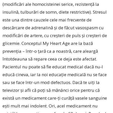
(modificări ale homocisteinei serice, rezistență la
insulină, tulburări de somn, diete restrictive). Stresul
este una dintre cauzele cele mai frecvente de
descărcare de adrenalină și de făcut vasospasm cu
modificări de artere, cu creșteri de puls și creșteri de
glicemie. Conceptul My Heart Age are la bază
prevenția – într-o țară ca a noastră, care aleargă
întotdeauna să repare ceea ce deja este afectat.
Pacientul nu poate să fie educat medical dacă nu-l
educă cineva, iar la noi educație medicală nu se face
sau se face într-un mod defectuos. Dacă te uiți la
televizor și afli că poți să mănânci orice pentru că
există un medicament care-ți curăță vasele sanguine
ești mult mai indolent. Ori, acel medicament nu