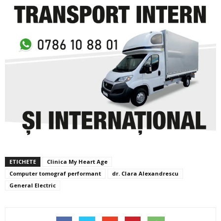
ETICHETE
Clinica My Heart Age
Computer tomograf performant
dr. Clara Alexandrescu
General Electric