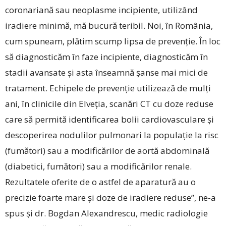
coronariană sau neoplasme incipiente, utilizând
iradiere minimă, mă bucură teribil. Noi, în România,
cum spuneam, plătim scump lipsa de prevenție. În loc
să diagnosticăm în faze incipiente, diagnosticăm în
stadii avansate și asta înseamnă șanse mai mici de
tratament. Echipele de prevenție utilizează de mulți
ani, în clinicile din Elveția, scanări CT cu doze reduse
care să permită identificarea bolii cardiovasculare și
descoperirea nodulilor pulmonari la populație la risc
(fumători) sau a modificărilor de aortă abdominală
(diabetici, fumători) sau a modificărilor renale.
Rezultatele oferite de o astfel de aparatură au o
precizie foarte mare și doze de iradiere reduse”, ne-a
spus și dr. Bogdan Alexandrescu, medic radiologie