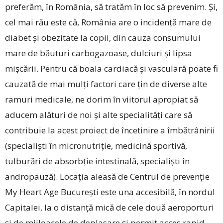
preferăm, în România, să tratăm în loc să prevenim. Și,
cel mai rău este că, România are o incidență mare de
diabet și obezitate la copii, din cauza consumului
mare de băuturi carbogazoase, dulciuri și lipsa
mișcării. Pentru că boala cardiacă și vasculară poate fi
cauzată de mai mulți factori care țin de diverse alte
ramuri medicale, ne dorim în viitorul apropiat să
aducem alături de noi și alte specialități care să
contribuie la acest proiect de încetinire a îmbătrânirii
(specialiști în micronutriție, medicină sportivă,
tulburări de absorbție intestinală, specialiști în
andropauză). Locația aleasă de Centrul de prevenție
My Heart Age București este una accesibilă, în nordul
Capitalei, la o distanță mică de cele două aeroporturi
și de mijloacele de deplasare și permit acces rapid