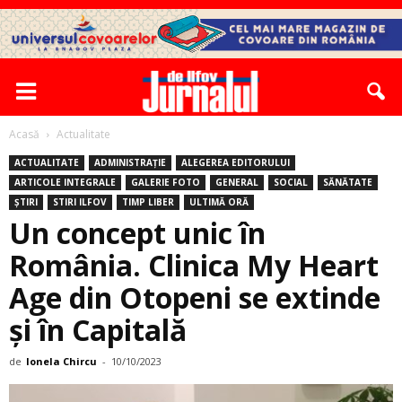
Acasă
Actualitate
ACTUALITATE
ADMINISTRAȚIE
ALEGEREA EDITORULUI
ARTICOLE INTEGRALE
GALERIE FOTO
GENERAL
SOCIAL
SĂNĂTATE
ȘTIRI
STIRI ILFOV
TIMP LIBER
ULTIMĂ ORĂ
Un concept unic în
România. Clinica My Heart
Age din Otopeni se extinde
și în Capitală
de
Ionela Chircu
-
10/10/2023