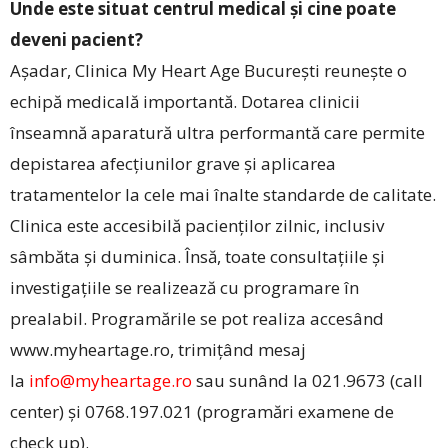
Unde este situat centrul medical și cine poate
deveni pacient?
Așadar, Clinica My Heart Age București reunește o
echipă medicală importantă. Dotarea clinicii
înseamnă aparatură ultra performantă care permite
depistarea afecțiunilor grave și aplicarea
tratamentelor la cele mai înalte standarde de calitate.
Clinica este accesibilă pacienților zilnic, inclusiv
sâmbăta și duminica. Însă, toate consultațiile și
investigațiile se realizează cu programare în
prealabil. Programările se pot realiza accesând
www.myheartage.ro, trimițând mesaj
la
info@myheartage.ro
sau sunând la 021.9673 (call
center) și 0768.197.021 (programări examene de
check up).