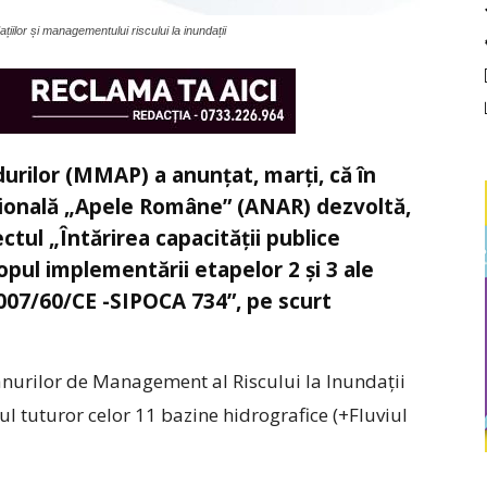
iilor și managementului riscului la inundații
durilor (MMAP) a anunțat, marți, că în
țională „Apele Române” (ANAR) dezvoltă,
ectul „Întărirea capacității publice
opul implementării etapelor 2 și 3 ale
i 2007/60/CE -SIPOCA 734”, pe scurt
anurilor de Management al Riscului la Inundații
l tuturor celor 11 bazine hidrografice (+Fluviul