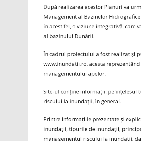
După realizarea acestor Planuri va urma,
Management al Bazinelor Hidrografice r
în acest fel, o viziune integrativă, care v
al bazinului Dunării.
În cadrul proiectului a fost realizat și pu
www.inundatii.ro, acesta reprezentând 
managementului apelor.
Site-ul conține informații, pe înțelesu
riscului la inundații, în general.
Printre informațiile prezentate și explic
inundații, tipurile de inundații, princip
managementul riscului la inundații, dar