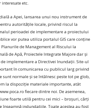
 interesate etc.
dială a Apei, lansarea unui nou instrument de
ntru autoritățile locale, privind riscul la
finalul perioadei de implementare a proiectului
ublice vor putea utiliza portalul GIS care conține
i, Planurile de Management al Riscului la
nală de Apă, Proiectele Integrate Majore dar și
I de implementare a Directivei Inundații. Site-ul
portant în comunicarea cu publicul larg privind
 sunt normale și se întâlnesc peste tot pe glob,
em la dispoziție materiale importante, atât
 www.poca.ro fiecare dintre noi. De asemenea,
iune foarte utilă pentru cei mici – broșuri, cărți
 ce înseamnă indundațiile. Toate acestea au fost