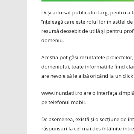
Deși adresat publicului larg, pentru a fa
înțeleagă care este rolul lor în astfel d
resursă deosebit de utilă și pentru profe
domeniu.
Aceștia pot găsi rezultatele proiectelor, 
domeniului, toate informațiile fiind cla
are nevoie să le aibă oricând la un click
www.inundatii.ro are o interfața simplă
pe telefonul mobil.
De asemenea, există și o secțiune de în
răspunsuri la cel mai des întâlnite înt