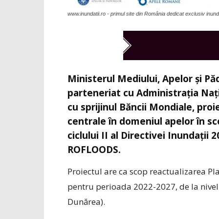
www.inundatii.ro - primul site din România dedicat exclusiv inundaț
Ministerul Mediului, Apelor și Pă
parteneriat cu Administrația Na
cu sprijinul Băncii Mondiale, proi
centrale în domeniul apelor în sc
ciclului II al Directivei Inundați
ROFLOODS.
Proiectul are ca scop reactualizarea Pl
pentru perioada 2022-2027, de la nivelu
Dunărea).