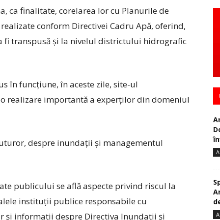
 ca finalitate, corelarea lor cu Planurile de
ealizate conform Directivei Cadru Apă, oferind,
a fi transpusă și la nivelul districtului hidrografic
s în funcțiune, în aceste zile, site-ul
o realizare importantă a experților din domeniul
A
D
în
l tuturor, despre inundații și managementul
A
S
ate publicului se află aspecte privind riscul la
A
alele instituții publice responsabile cu
de
A
 și informații despre Directiva Inundații și