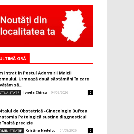
ULTIMĂ ORĂ
m intrat în Postul Adormirii Maicii
omnului. Urmează două săptămâni în care
văţăm să...
Ionela Chircu
-
04/08/2026
CTUALITATE
0
pitalul de Obstetrică -Ginecologie Buftea.
natomia Patologică susţine diagnosticul
 înaltă precizie
Cristina Nedelcu
-
04/08/2026
DMINISTRAȚIE
0