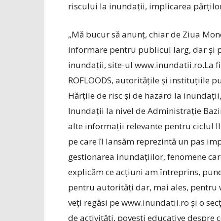
riscului la inundații, implicarea părților
„Mă bucur să anunț, chiar de Ziua Mon
informare pentru publicul larg, dar și pe
inundații, site-ul www.inundatii.ro.La 
ROFLOODS, autoritățile și instituțiile p
Hărțile de risc și de hazard la inundați
Inundații la nivel de Administrație Bazi
alte informații relevante pentru ciclul I
pe care îl lansăm reprezintă un pas im
gestionarea inundațiilor, fenomene care
explicăm ce acțiuni am întreprins, pun
pentru autorități dar, mai ales, pentru
veți regăsi pe www.inundatii.ro și o secț
de activități, povești educative despre