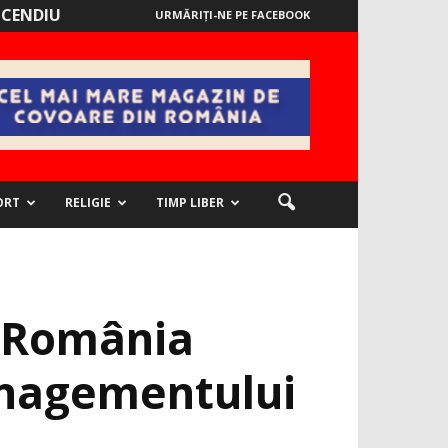
NCENDIU
URMĂRIȚI-NE PE FACEBOOK
ORT
RELIGIE
TIMP LIBER
n România
managementului