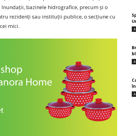
Inundații, bazinele hidrografice, precum și o
S
tru rezidenți sau instituții publice, o secțiune cu
U
cei mici.
A
B
bl
A
Ca
î
A