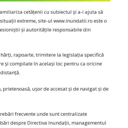
miliariza cetățenii cu subiectul și a-i ajuta să
e situații extreme, site-ul www.inundatii.ro este o
sioniștii și autoritățile responsabile din
hărți, rapoarte, trimitere la legislația specifică
re și compilate în același loc pentru ca oricine
 distanță.
, prietenoasă, ușor de accesat și de navigat și de
trebări frecvente unde sunt centralizate
rebări despre Directiva Inundații, managementul