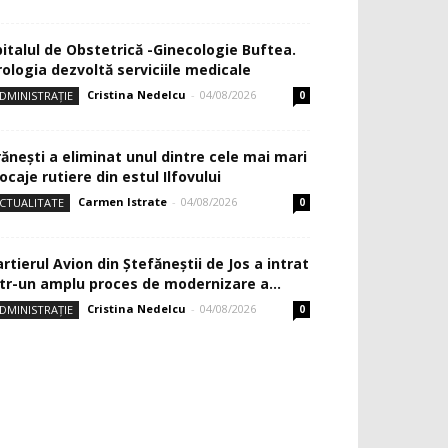
pitalul de Obstetrică -Ginecologie Buftea.
rologia dezvoltă serviciile medicale
Cristina Nedelcu
-
04/08/2026
DMINISTRAȚIE
0
rănești a eliminat unul dintre cele mai mari
ocaje rutiere din estul Ilfovului
Carmen Istrate
-
04/08/2026
CTUALITATE
0
rtierul Avion din Ştefăneştii de Jos a intrat
ntr-un amplu proces de modernizare a...
Cristina Nedelcu
-
04/08/2026
DMINISTRAȚIE
0