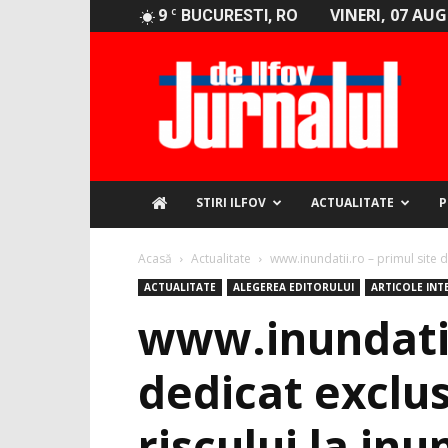
9
VINERI, 07 AU
C
BUCURESTI, RO
Jurnalul
de
Ilfov
STIRI ILFOV
ACTUALITATE
P
Acasă
Actualitate
www.inundatii.ro – primul site d
ACTUALITATE
ALEGEREA EDITORULUI
ARTICOLE INT
www.inundatii
dedicat exclu
riscului la inu