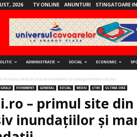
GUST, 2026
TV ONLINE
ANUNTURI
STINGATOARE I
OLITIC
ADMINISTRAȚIE
SOCIAL
ECONOMIC
SP
in România dedicat exclusiv inundațiilor și managementului riscului...
EGRALE
EVENIMENT
GENERAL
SOCIAL
MEDIU
ȘTIRI
ULTIMĂ ORĂ
.ro – primul site di
siv inundațiilor și 
ndații