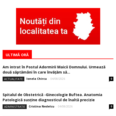
ULTIMĂ ORĂ
Am intrat în Postul Adormirii Maicii Domnului. Urmează
două săptămâni în care învăţăm să...
Ionela Chircu
-
04/08/2026
ACTUALITATE
0
Spitalul de Obstetrică -Ginecologie Buftea. Anatomia
Patologică susţine diagnosticul de înaltă precizie
Cristina Nedelcu
-
04/08/2026
ADMINISTRAȚIE
0