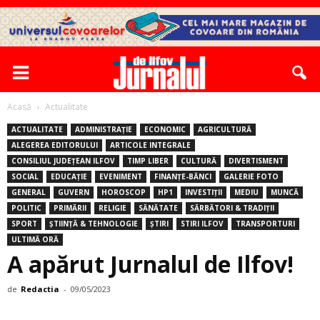
Acasă
Actualitate
ACTUALITATE
ADMINISTRAȚIE
ECONOMIC
AGRICULTURĂ
ALEGEREA EDITORULUI
ARTICOLE INTEGRALE
CONSILIUL JUDEȚEAN ILFOV
TIMP LIBER
CULTURĂ
DIVERTISMENT
SOCIAL
EDUCAȚIE
EVENIMENT
FINANȚE-BĂNCI
GALERIE FOTO
GENERAL
GUVERN
HOROSCOP
HP1
INVESTIȚII
MEDIU
MUNCĂ
POLITIC
PRIMĂRII
RELIGIE
SĂNĂTATE
SĂRBĂTORI & TRADIȚII
SPORT
ȘTIINȚĂ & TEHNOLOGIE
ȘTIRI
STIRI ILFOV
TRANSPORTURI
ULTIMĂ ORĂ
A apărut Jurnalul de Ilfov!
de
Redactia
-
09/05/2023