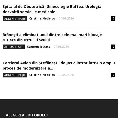
Spitalul de Obstetrică -Ginecologie Buftea. Urologia
dezvoltă serviciile medicale
Cristina Nedelcu
-
04/08/2026
ADMINISTRAȚIE
0
Brănești a eliminat unul dintre cele mai mari blocaje
rutiere din estul Ilfovului
Carmen Istrate
-
04/08/2026
ACTUALITATE
0
Cartierul Avion din Ştefăneştii de Jos a intrat într-un amplu
proces de modernizare a...
Cristina Nedelcu
-
04/08/2026
ADMINISTRAȚIE
0
ALEGEREA EDITORULUI