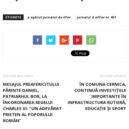
ETICHETE
a apărut jurnalul de ilfov
jurnalul d eilfov nr. 651
Articolul precedent
Articolul următor
MESAJUL PREAFERICITULUI
ÎN COMUNA CERNICA,
PĂRINTE DANIEL,
CONTINUĂ INVESTIŢIILE
PATRIARHUL BOR, LA
IMPORTANTE ÎN
ÎNCORONAREA REGELUI
INFRASTRUCTURA RUTIERĂ,
CHARLES III: ”UN ADEVĂRAT
EDUCAŢIE ŞI SPORT
PRIETEN AL POPORULUI
ROMÂN”