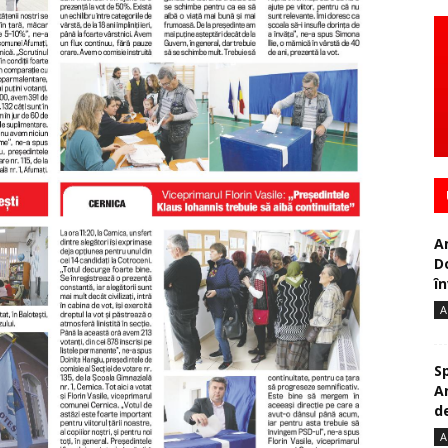
A
D
în
A
S
A
de
A