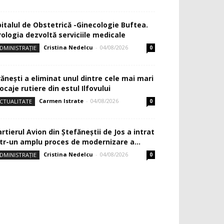
pitalul de Obstetrică -Ginecologie Buftea.
rologia dezvoltă serviciile medicale
Cristina Nedelcu
-
04/08/2026
DMINISTRAȚIE
0
rănești a eliminat unul dintre cele mai mari
ocaje rutiere din estul Ilfovului
Carmen Istrate
-
04/08/2026
CTUALITATE
0
rtierul Avion din Ştefăneştii de Jos a intrat
ntr-un amplu proces de modernizare a...
Cristina Nedelcu
-
04/08/2026
DMINISTRAȚIE
0