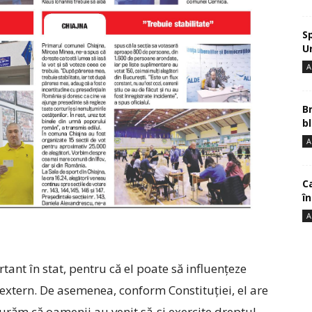
S
U
A
B
bl
A
Ca
î
A
ant în stat, pentru că el poate să influențeze
xtern. De asemenea, conform Constituției, el are
curăm că oamenii au venit să-și exercite dreptul