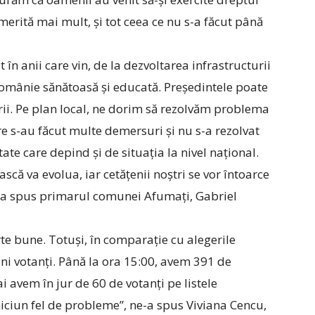
erită mai mult, și tot ceea ce nu s-a făcut până
it în anii care vin, de la dezvoltarea infrastructurii
omânie sănătoasă și educată. Președintele poate
ării. Pe plan local, ne dorim să rezolvăm problema
e s-au făcut multe demersuri și nu s-a rezolvat
tate care depind și de situația la nivel național.
că va evolua, iar cetățenii noștri se vor întoarce
e-a spus primarul comunei Afumați, Gabriel
rte bune. Totuși, în comparație cu alegerile
i votanți. Până la ora 15:00, avem 391 de
ai avem în jur de 60 de votanți pe listele
ciun fel de probleme”, ne-a spus Viviana Cencu,