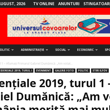
AUGUST, 2026
TV ONLINE
ANUNTURI
STINGATOARE
OLITIC
ADMINISTRAȚIE
SOCIAL
ECONOMIC
SP
ul 1 – Afumați Primarul Gabriel Dumănică: „Am votat...
IDENȚIALE 2019, TURUL I
EVENIMENT
GALERIE FOTO
POLITIC
STIRI ILFOV
ențiale 2019, turul 1
iel Dumănică: „Am v
ânia merită mai mul