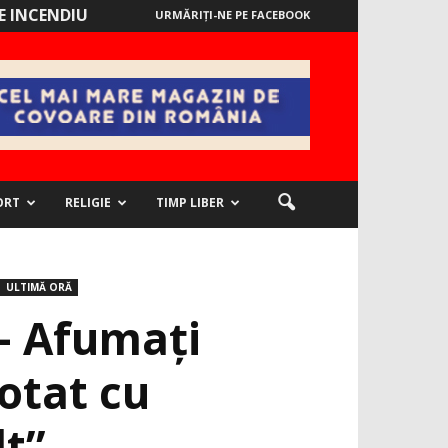
 INCENDIU
URMĂRIȚI-NE PE FACEBOOK
ORT
RELIGIE
TIMP LIBER
ULTIMĂ ORĂ
 – Afumați
otat cu
t”