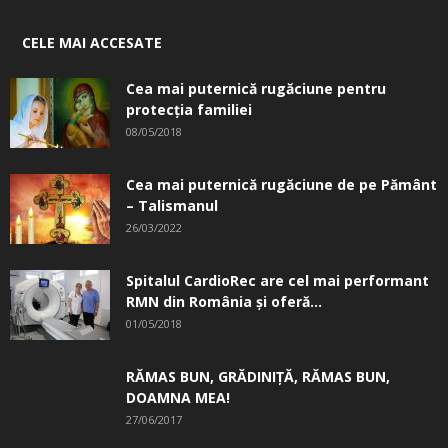
CELE MAI ACCESATE
Cea mai puternică rugăciune pentru
protecția familiei
08/05/2018
Cea mai puternică rugăciune de pe Pământ
– Talismanul
26/03/2022
Spitalul CardioRec are cel mai performant
RMN din România și oferă...
01/05/2018
RĂMAS BUN, GRĂDINIŢĂ, ­RĂMAS BUN,
DOAMNA MEA!
27/06/2017