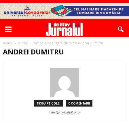
Acasă
Autori
Articole adaugate de către Andrei Dumitru
ANDREI DUMITRU
1530 ARTICOLE
0 COMENTARII
http://jurnaluldeilfov.ro