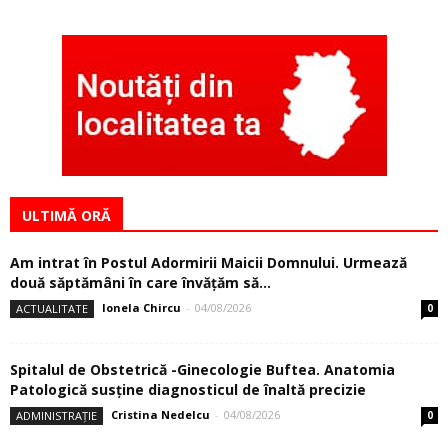
ULTIMĂ ORĂ
Am intrat în Postul Adormirii Maicii Domnului. Urmează
două săptămâni în care învăţăm să...
Ionela Chircu
-
04/08/2026
ACTUALITATE
0
Spitalul de Obstetrică -Ginecologie Buftea. Anatomia
Patologică susţine diagnosticul de înaltă precizie
Cristina Nedelcu
-
04/08/2026
ADMINISTRAȚIE
0