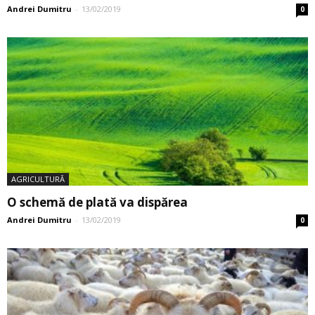
Andrei Dumitru
-
13/02/2019
0
AGRICULTURĂ
O schemă de plată va dispărea
Andrei Dumitru
-
13/02/2019
0