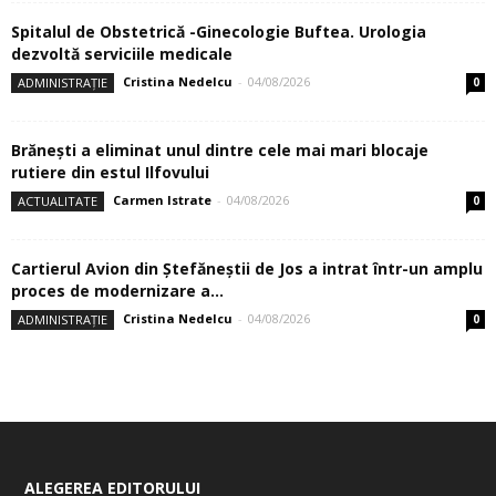
Spitalul de Obstetrică -Ginecologie Buftea. Urologia
dezvoltă serviciile medicale
Cristina Nedelcu
-
04/08/2026
ADMINISTRAȚIE
0
Brănești a eliminat unul dintre cele mai mari blocaje
rutiere din estul Ilfovului
Carmen Istrate
-
04/08/2026
ACTUALITATE
0
Cartierul Avion din Ştefăneştii de Jos a intrat într-un amplu
proces de modernizare a...
Cristina Nedelcu
-
04/08/2026
ADMINISTRAȚIE
0
ALEGEREA EDITORULUI