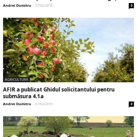
Andrei Dumitru
-
07/02/2019
0
AGRICULTURĂ
AFIR a publicat Ghidul solicitantului pentru
submăsura 4.1a
Andrei Dumitru
-
07/02/2019
0