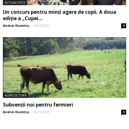
ACTUALITATE
Un concurs pentru minți agere de copii. A doua
ediție a „Cupei...
Andrei Dumitru
-
06/02/2019
0
AGRICULTURĂ
Subvenții noi pentru fermieri
Andrei Dumitru
-
30/01/2019
0