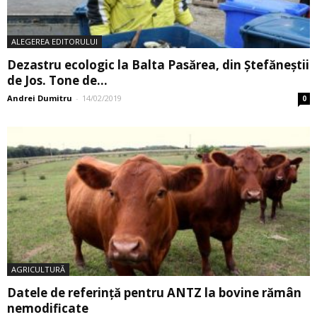
ALEGEREA EDITORULUI
Dezastru ecologic la Balta Pasărea, din Ștefăneștii
de Jos. Tone de...
Andrei Dumitru
-
14/02/2019
0
AGRICULTURĂ
Datele de referinţă pentru ANTZ la bovine rămân
nemodificate