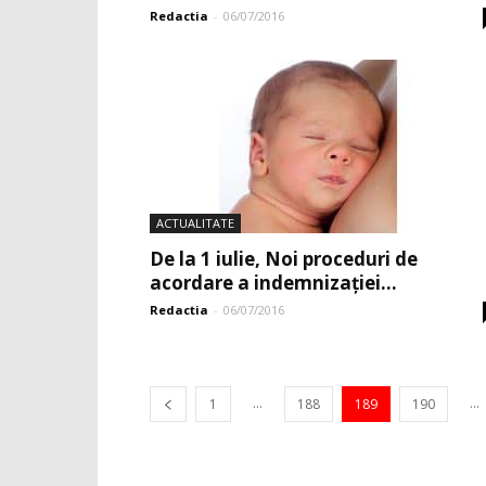
Redactia
-
06/07/2016
ACTUALITATE
De la 1 iulie, Noi proceduri de
acordare a indemnizației...
Redactia
-
06/07/2016
...
...
1
188
189
190