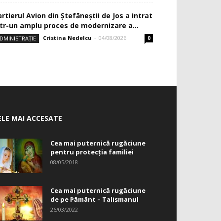
rtierul Avion din Ştefăneştii de Jos a intrat
ntr-un amplu proces de modernizare a...
Cristina Nedelcu
-
04/08/2026
DMINISTRAȚIE
0
ELE MAI ACCESATE
Cea mai puternică rugăciune
pentru protecția familiei
08/05/2018
Cea mai puternică rugăciune
de pe Pământ – Talismanul
26/03/2022