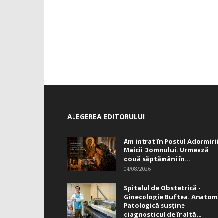
ALEGEREA EDITORULUI
Am intrat în Postul Adormirii
Maicii Domnului. Urmează
două săptămâni în...
04/08/2026
Spitalul de Obstetrică -
Ginecologie Buftea. Anatom
Patologică susţine
diagnosticul de înaltă...