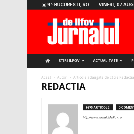
9
VINERI, 07 AU
C
BUCURESTI, RO
Jurnalul
de
Ilfov
STIRI ILFOV
ACTUALITATE
P
Acasă
Autori
Articole adaugate de către Redactia
REDACTIA
9875 ARTICOLE
0 COMENT
http://www.jurnaluldeilfov.ro