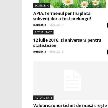
ECONOMIC
APIA.Termenul pentru plata
subvențiilor a fost prelungit!
Redactia
-
06/07/2016
ACTUALITATE
12 iulie 2016, zi aniversară pentru
statisticieni
Redactia
-
06/07/2016
ACTUALITATE
Valoarea unui tichet de masă creşte