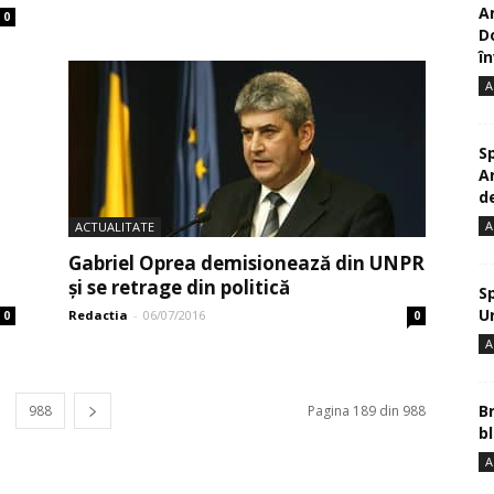
A
0
D
în
A
S
A
de
A
ACTUALITATE
Gabriel Oprea demisionează din UNPR
și se retrage din politică
S
U
Redactia
-
06/07/2016
0
0
A
B
988
Pagina 189 din 988
bl
A