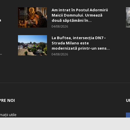
Am intrat în Postul Adormirii
Maicii Domnului. Urmează
a
două săptămâni în...
04/08/2026
La Buftea, intersecţia DN7 –
Strada Milano este
modernizată printr-un sens...
..
04/08/2026
PRE NOI
U
mații utile
cția