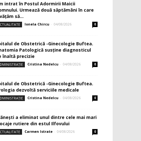
m intrat în Postul Adormirii Maicii
omnului. Urmează două săptămâni în care
văţăm să...
Ionela Chircu
-
04/08/2026
CTUALITATE
0
pitalul de Obstetrică -Ginecologie Buftea.
natomia Patologică susţine diagnosticul
 înaltă precizie
Cristina Nedelcu
-
04/08/2026
DMINISTRAȚIE
0
pitalul de Obstetrică -Ginecologie Buftea.
rologia dezvoltă serviciile medicale
Cristina Nedelcu
-
04/08/2026
DMINISTRAȚIE
0
rănești a eliminat unul dintre cele mai mari
ocaje rutiere din estul Ilfovului
Carmen Istrate
-
04/08/2026
CTUALITATE
0