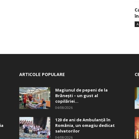
Ca
î
A
ARTICOLE POPULARE
C
Magiunul de pepeni de la
Brăneşti – un gust al
copilăriei...
04/08/2026
120 de ani de Ambulanță în
ia
România, un omagiu dedicat
salvatorilor
04/08/2026