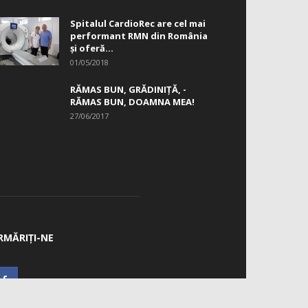
Spitalul CardioRec are cel mai
performant RMN din România
și oferă...
01/05/2018
RĂMAS BUN, GRĂDINIŢĂ, ­
RĂMAS BUN, DOAMNA MEA!
27/06/2017
RMĂRIȚI-NE