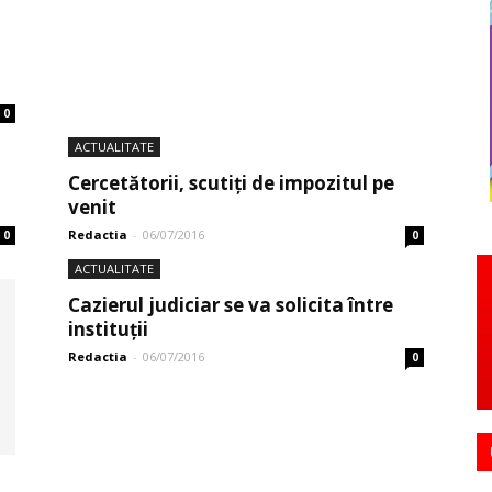
0
ACTUALITATE
Cercetătorii, scutiți de impozitul pe
venit
Redactia
-
06/07/2016
0
0
ACTUALITATE
Cazierul judiciar se va solicita între
instituții
Redactia
-
06/07/2016
0