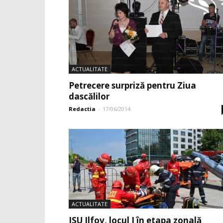
ACTUALITATE
Petrecere surpriză pentru Ziua
dascălilor
Redactia
-
17/06/2014
ACTUALITATE
ISU Ilfov, locul I în etapa zonală