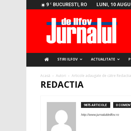
9
LUNI, 10 AUGU
C
BUCURESTI, RO
Jurnalul
de
Ilfov
STIRI ILFOV
ACTUALITATE
P
Acasă
Autori
Articole adaugate de către Redactia
REDACTIA
9875 ARTICOLE
0 COMENT
http://www.jurnaluldeilfov.ro