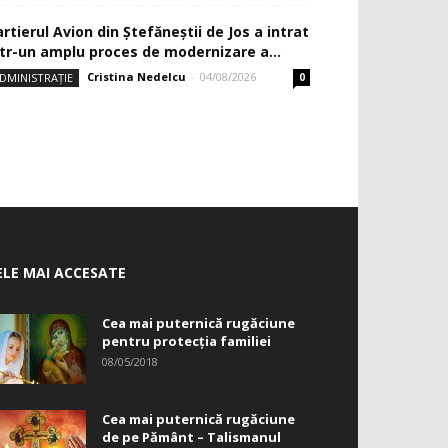
rtierul Avion din Ştefăneştii de Jos a intrat
ntr-un amplu proces de modernizare a...
Cristina Nedelcu
-
04/08/2026
DMINISTRAȚIE
0
ELE MAI ACCESATE
Cea mai puternică rugăciune
pentru protecția familiei
08/05/2018
Cea mai puternică rugăciune
de pe Pământ – Talismanul