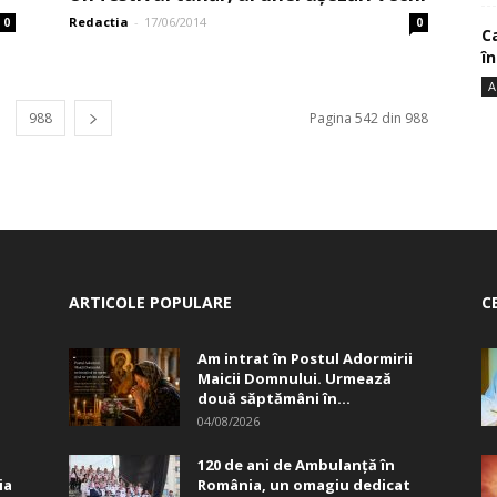
Redactia
-
17/06/2014
0
0
Ca
î
A
988
Pagina 542 din 988
ARTICOLE POPULARE
C
Am intrat în Postul Adormirii
Maicii Domnului. Urmează
două săptămâni în...
04/08/2026
120 de ani de Ambulanță în
ia
România, un omagiu dedicat