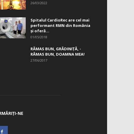
26/03/2022
Spitalul CardioRec are cel mai
performant RMN din România
și oferă...
01/05/2018
RĂMAS BUN, GRĂDINIŢĂ, ­
RĂMAS BUN, DOAMNA MEA!
27/06/2017
RMĂRIȚI-NE