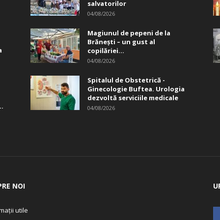
salvatorilor
04/08/2026
Magiunul de pepeni de la
Brăneşti – un gust al
a
copilăriei...
04/08/2026
Spitalul de Obstetrică -
Ginecologie Buftea. Urologia
dezvoltă serviciile medicale
..
04/08/2026
PRE NOI
U
mații utile