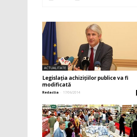
ACTUALITATE
Legislația achizițiilor publice va fi
modificată
Redactia
-
17/06/2014