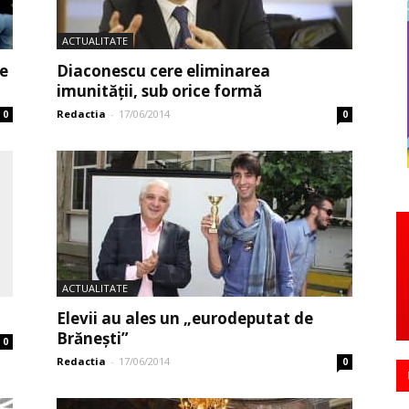
ACTUALITATE
le
Diaconescu cere eliminarea
imunității, sub orice formă
Redactia
-
17/06/2014
0
0
ACTUALITATE
Elevii au ales un „eurodeputat de
Brăneşti”
0
Redactia
-
17/06/2014
0