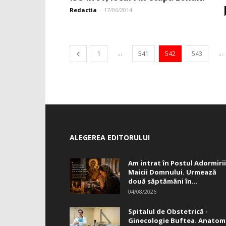
Redactia
-
17/06/2014
...
...
1
541
542
543
ALEGEREA EDITORULUI
Am intrat în Postul Adormirii
Maicii Domnului. Urmează
două săptămâni în...
04/08/2026
Spitalul de Obstetrică -
Ginecologie Buftea. Anatom