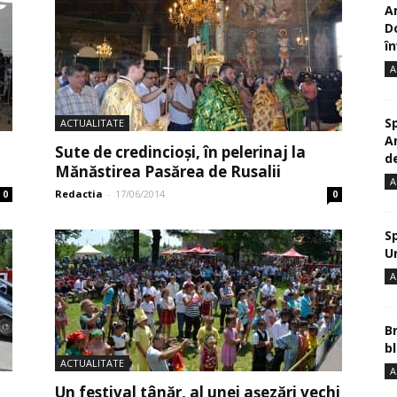
A
D
în
A
S
ACTUALITATE
A
Sute de credincioși, în pelerinaj la
de
Mănăstirea Pasărea de Rusalii
A
Redactia
-
17/06/2014
0
0
S
U
A
B
bl
ACTUALITATE
A
Un festival tânăr, al unei așezări vechi