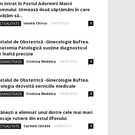
m intrat în Postul Adormirii Maicii
omnului. Urmează două săptămâni în care
văţăm să...
Ionela Chircu
-
04/08/2026
CTUALITATE
0
pitalul de Obstetrică -Ginecologie Buftea.
natomia Patologică susţine diagnosticul
 înaltă precizie
Cristina Nedelcu
-
04/08/2026
DMINISTRAȚIE
0
pitalul de Obstetrică -Ginecologie Buftea.
rologia dezvoltă serviciile medicale
Cristina Nedelcu
-
04/08/2026
DMINISTRAȚIE
0
rănești a eliminat unul dintre cele mai mari
ocaje rutiere din estul Ilfovului
Carmen Istrate
-
04/08/2026
CTUALITATE
0