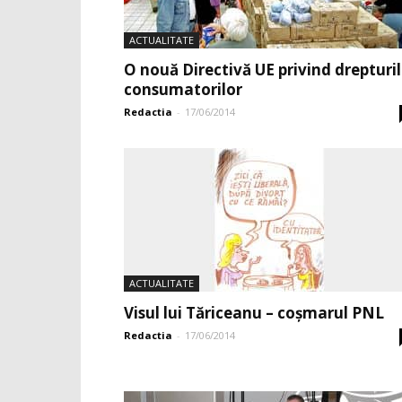
ACTUALITATE
O nouă Directivă UE privind drepturi
consumatorilor
Redactia
-
17/06/2014
ACTUALITATE
Visul lui Tăriceanu – coșmarul PNL
Redactia
-
17/06/2014