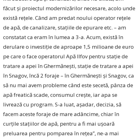
făcut și proiectul modernizărilor necesare, acolo unde
există rețele. Când am predat noului operator rețele
de apă, de canalizare, stațiile de epurare etc. – am
constatat ca eram în lumea a 3-a. Acum, există în
derulare o investiție de aproape 1,5 milioane de euro
pe care o face operatorul Apă Ilfov pentru stație de
tratare a apei în Ghermănești, stație de tratare a apei
în Snagov, încă 2 foraje – în Ghermănești și Snagov, ca
să nu mai avem probleme când este secetă, pânza de
apă freatică scade, consumul crește, iar apa se
livrează cu program. S-a luat, așadar, decizia, să
facem aceste foraje de mare adâncime, chiar în
curțile stațiilor de apă, pentru a fi mai ușoară
preluarea pentru pomparea în rețea”, ne-a mai