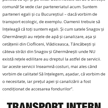
comună! Se vede clar parteneriatul acum. Suntem
parteneri egali și cu Bucureștiul – dacă vorbim de
transport ecologic, de exemplu. Oamenii trebuie să
înțeleagă că toți suntem egali. Și cum satele Snagov și
Ghermănești au rețele de apă și canalizare, așa și
cetățenii din Ciofliceni, Vlădiceasca, Tâncăbești și
câteva străzi din Snagov și Ghermănești unde NU
există rețele edilitare au dreptul la astfel de servicii.
Iar aceste servicii înseamnă costuri, mai ales când
vorbim de calitate! Să înțelegem, așadar, că vorbim de
o necesitate, iar prețul apei și canalizării a fost
condiționat de accesarea fondurilor”.