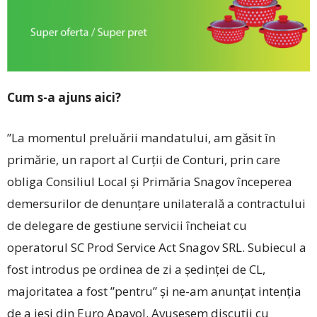
Cum s-a ajuns aici?
”La momentul preluă­rii mandatului, am găsit în
primărie, un raport al Curții de Conturi, prin care
obliga Consiliul Local și Primăria Snagov începerea
demersurilor de denunțare unilaterală a contractului
de delegare de gestiune servicii încheiat cu
operatorul SC Prod Service Act Snagov SRL. Subiecul a
fost introdus pe ordinea de zi a ședinței de CL,
majoritatea a fost ”pentru” și ne-am anunțat intenția
de a ieși din Euro Apavol. Avusesem discuții cu