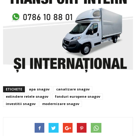
ETICHETE
apa snagov
canalizare snagov
extindere retele snagov
fonduri europene snagov
investitii snagov
modernizare snagov