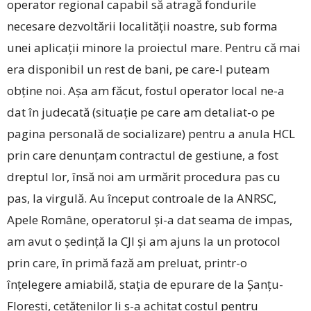
operator regional capabil să atragă fondurile
necesare dezvoltării localității noastre, sub forma
unei aplicații minore la proiectul mare. Pentru că mai
era disponibil un ­rest de bani, pe ­care-l puteam
obține noi. Așa am făcut, fostul operator local ne-a
dat în judecată (situație pe care am detaliat-o pe
pagina personală de socializare) pentru a anula HCL
prin care denunțam contractul de gestiune, a fost
dreptul lor, însă noi am urmărit procedura pas cu
pas, la virgulă. Au început controale de la ANRSC,
Apele Române, operatorul și-a dat seama de impas,
am avut o ședință la CJI și am ajuns la un protocol
prin care, în primă fază am preluat, printr-o
înțelegere amiabilă, stația de epurare de la Șanțu-
Florești, cetățenilor li s-a achitat costul pentru