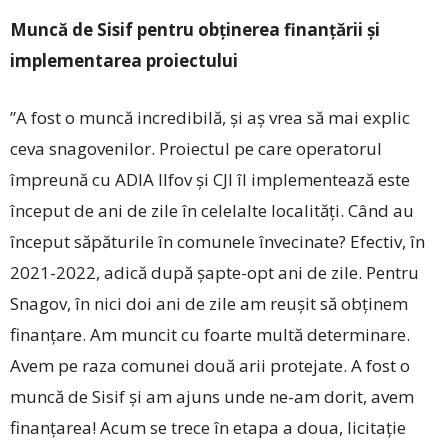
Muncă de Sisif pentru obținerea finanțării și
implementarea proiectului
”A fost o muncă incredibilă, și aș vrea să mai explic
ceva snagovenilor. Proiectul pe care operatorul
împreună cu ADIA Ilfov și CJI îl implementează este
început de ani de zile în celelalte localități. Când au
început săpăturile în comunele învecinate? Efectiv, în
2021-2022, adică după șapte-opt ani de zile. Pentru
Snagov, în nici doi ani de zile am reușit să obținem
finanțare. Am muncit cu foarte multă determinare.
Avem pe raza comunei două arii protejate. A fost o
muncă de Sisif și am ajuns unde ne-am dorit, avem
finanțarea! Acum se trece în etapa a doua, licitație