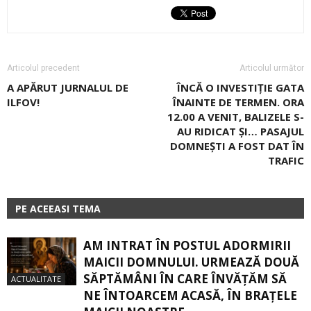
Articolul precedent
Articolul următor
A APĂRUT JURNALUL DE
ÎNCĂ O INVESTIȚIE GATA
ILFOV!
ÎNAINTE DE TERMEN. ORA
12.00 A VENIT, BALIZELE S-
AU RIDICAT ȘI… PASAJUL
DOMNEȘTI A FOST DAT ÎN
TRAFIC
PE ACEEASI TEMA
AM INTRAT ÎN POSTUL ADORMIRII
MAICII DOMNULUI. URMEAZĂ DOUĂ
SĂPTĂMÂNI ÎN CARE ÎNVĂŢĂM SĂ
ACTUALITATE
NE ÎNTOARCEM ACASĂ, ÎN BRAŢELE