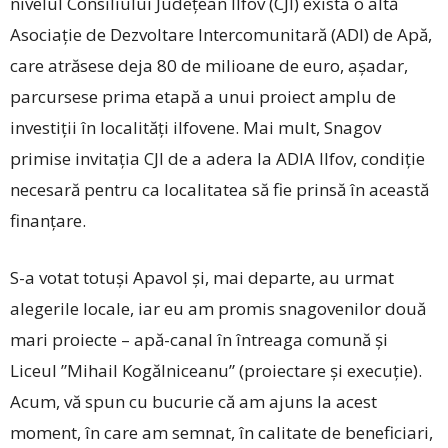
nivelul Consiliului Județean Ilfov (CJI) exista o altă
Asociație de Dezvoltare Intercomunitară (ADI) de Apă,
care atrăsese deja 80 de milioane de euro, așadar,
parcursese prima etapă a unui proiect amplu de
investiții în localități ilfovene. Mai mult, Snagov
primise invitația CJI de a adera la ADIA Ilfov, condiție
necesară pentru ca localitatea să fie prinsă în această
finanțare.
S-a votat totuși Apavol și, mai departe, au urmat
alegerile locale, iar eu am promis snagovenilor două
mari proiecte – apă-canal în întreaga comună și
Liceul ”Mihail Kogălniceanu” (proiectare și execuție).
Acum, vă spun cu bucurie că am ajuns la acest
moment, în care am semnat, în calitate de beneficiari,