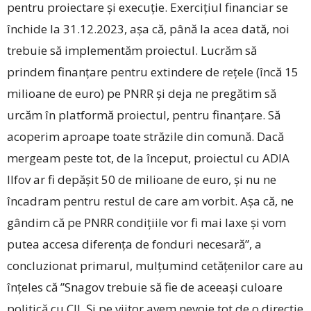
pentru proiectare și execuție. Exercițiul financiar se
închide la 31.12.2023, așa că, până la acea dată, noi
trebuie să implementăm proiectul. Lucrăm să
prindem finanțare pentru extindere de rețele (încă 15
milioane de euro) pe PNRR și deja ne pregătim să
urcăm în platformă proiectul, pentru finanțare. Să
acoperim aproape toate străzile din comună. Dacă
mergeam peste tot, de la început, proiectul cu ADIA
Ilfov ar fi depășit 50 de milioane de euro, și nu ne
încadram pentru restul de care am vorbit. Așa că, ne
gândim că pe PNRR condițiile vor fi mai laxe și vom
putea accesa diferența de fonduri necesară”, a
concluzionat primarul, mulțumind cetățenilor care au
înțeles că ”Snagov trebuie să fie de aceeași culoare
politică cu CJI. Și pe viitor avem nevoie tot de o direcție