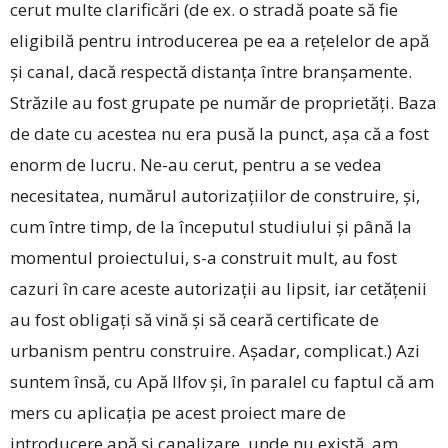
cerut multe clarificări (de ex. o stradă poate să fie
eligibilă pentru introducerea pe ea a rețelelor de apă
și canal, dacă respectă distanța între branșamente.
Străzile au fost grupate pe număr de proprietăți. Baza
de date cu acestea nu era pusă la punct, așa că a fost
enorm de lucru. ­Ne-au cerut, pentru a se vedea
necesitatea, numărul autorizațiilor de construire, și,
cum între timp, de la începutul studiului și până la
momentul proiectului, s-a construit mult, au fost
cazuri în care aceste autorizații au lipsit, iar cetățenii
au fost obligați să vină și să ceară certificate de
urbanism pentru construire. Așadar, complicat.) Azi
suntem însă, cu Apă Ilfov și, în paralel cu faptul că am
mers cu aplicația pe acest proiect mare de
introducere apă și canalizare, unde nu există, am