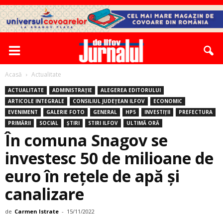
Acasă
Actualitate
ACTUALITATE
ADMINISTRAȚIE
ALEGEREA EDITORULUI
ARTICOLE INTEGRALE
CONSILIUL JUDEȚEAN ILFOV
ECONOMIC
EVENIMENT
GALERIE FOTO
GENERAL
HP5
INVESTIȚII
PREFECTURA
PRIMĂRII
SOCIAL
ȘTIRI
STIRI ILFOV
ULTIMĂ ORĂ
În comuna Snagov se
investesc 50 de milioane de
euro în rețele de apă și
canalizare
de
Carmen Istrate
-
15/11/2022