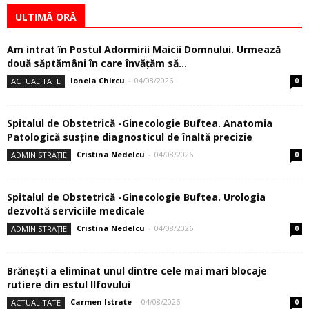
ULTIMĂ ORĂ
Am intrat în Postul Adormirii Maicii Domnului. Urmează
două săptămâni în care învăţăm să...
Ionela Chircu
-
04/08/2026
ACTUALITATE
0
Spitalul de Obstetrică -Ginecologie Buftea. Anatomia
Patologică susţine diagnosticul de înaltă precizie
Cristina Nedelcu
-
04/08/2026
ADMINISTRAȚIE
0
Spitalul de Obstetrică -Ginecologie Buftea. Urologia
dezvoltă serviciile medicale
Cristina Nedelcu
-
04/08/2026
ADMINISTRAȚIE
0
Brănești a eliminat unul dintre cele mai mari blocaje
rutiere din estul Ilfovului
Carmen Istrate
-
04/08/2026
ACTUALITATE
0