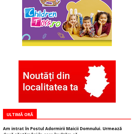
ULTIMĂ ORĂ
Am intrat în Postul Adormirii Maicii Domnului. Urmează