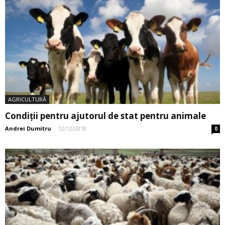
AGRICULTURĂ
Condiții pentru ajutorul de stat pentru animale
Andrei Dumitru
-
12/12/2018
0