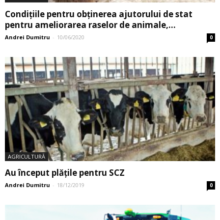
Condiţiile pentru obţinerea ajutorului de stat
pentru ameliorarea raselor de animale,...
Andrei Dumitru
-
10/06/2020
0
AGRICULTURĂ
Au început plățile pentru SCZ
Andrei Dumitru
-
18/12/2019
0