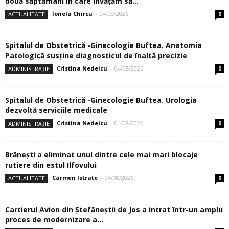
două săptămâni în care învăţăm să...
Ionela Chircu
-
04/08/2026
ACTUALITATE
0
Spitalul de Obstetrică -Ginecologie Buftea. Anatomia
Patologică susţine diagnosticul de înaltă precizie
Cristina Nedelcu
-
04/08/2026
ADMINISTRAȚIE
0
Spitalul de Obstetrică -Ginecologie Buftea. Urologia
dezvoltă serviciile medicale
Cristina Nedelcu
-
04/08/2026
ADMINISTRAȚIE
0
Brănești a eliminat unul dintre cele mai mari blocaje
rutiere din estul Ilfovului
Carmen Istrate
-
04/08/2026
ACTUALITATE
0
Cartierul Avion din Ştefăneştii de Jos a intrat într-un amplu
proces de modernizare a...