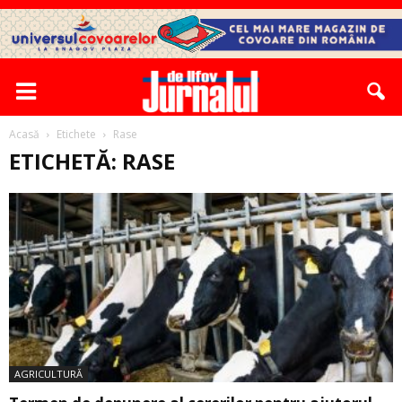
Acasă
Etichete
Rase
ETICHETĂ: RASE
AGRICULTURĂ