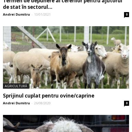
Termen de depunere al cererilor pentru ajutorul
de stat în sectorul...
Andrei Dumitru
-
13/01/2021
0
AGRICULTURĂ
Sprijinul cuplat pentru ovine/caprine
Andrei Dumitru
-
26/08/2020
0