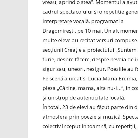
vreau, aprind o stea”. Momentul a avut 
cadrul spectacolului și o repetiție gen
interpretare vocală, programat la
Dragomirești, pe 10 mai. Un alt moment 
multe eleve au recitat versuri compuse 
secțiunii Creație a proiectului „Suntem i
furie, despre tăcere, despre nevoia de î
sigur sau, uneori, nesigur. Poeziile au f
Pe scenă a urcat și Lucia Maria Eremia, 
piesa „Că tine, mama, alta nu-i…”, în 
și un strop de autenticitate locală.
În total, 23 de elevi au făcut parte din 
atmosfera prin poezie și muzică. Specta
colectiv început în toamnă, cu repetiții, 