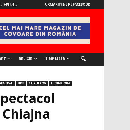
NCENDIU
URMĂRIȚI-NE PE FACEBOOK
ORT
RELIGIE
TIMP LIBER
GENERAL
HP3
STIRI ILFOV
ULTIMĂ ORĂ
spectacol
a Chiajna