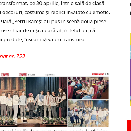
ansformat, pe 30 aprilie, într-o sală de clasă
u decoruri, costume și replici învățate cu emoție.
azială „Petru Rareș” au pus în scenă două piese
ise chiar de ei și au arătat, în felul lor, că
i predate, înseamnă valori transmise.
rint nr. 753