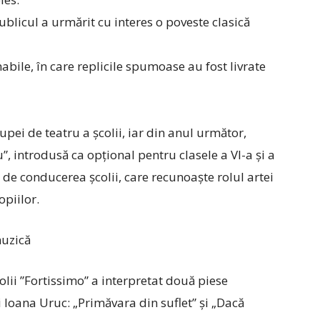
ublicul a urmărit cu interes o poveste clasică
nabile, în care replicile spumoase au fost livrate
rupei de teatru a școlii, iar din anul următor,
u”, introdusă ca opțional pentru clasele a VI-a și a
tă de conducerea școlii, care recunoaște rolul artei
opiilor.
muzică
colii ”Fortissimo” a interpretat două piese
Ioana Uruc: „Primăvara din suflet” și „Dacă