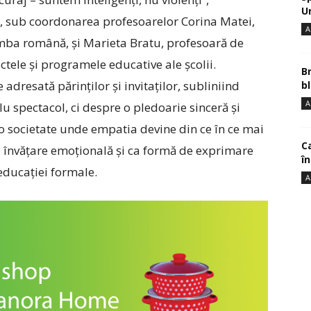
U
, sub coordonarea profesoarelor Corina Matei,
A
limba română, și Marieta Bratu, profesoară de
ctele și programele educative ale școlii.
B
dresată părinților și invitaților, subliniind
bl
A
u spectacol, ci despre o pledoarie sinceră și
-o societate unde empatia devine din ce în ce mai
Ca
de învățare emoțională și ca formă de exprimare
î
educației formale.
A