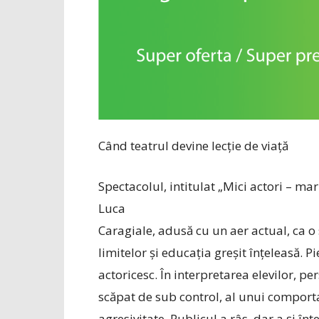
Când teatrul devine lecție de viață
Spectacolul, intitulat „Mici actori – ma
Luca
Caragiale, adusă cu un aer actual, ca o 
limitelor și educația greșit înțeleasă. P
actoricesc. În interpretarea elevilor, p
scăpat de sub control, al unui compor
agresivitate. Publicul a râs, dar a și înțe