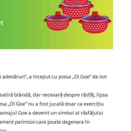
ri adevăruri”, a început cu piesa „Dl Goe” de Ion
satiră blândă, dar necesară despre răsfăț, lipsa
iesa „Dl Goe” nu a fost jucată doar ca exercițiu
ersonajul Goe a devenit un simbol al răsfățului
tament permisiv care poate degenera în
les.