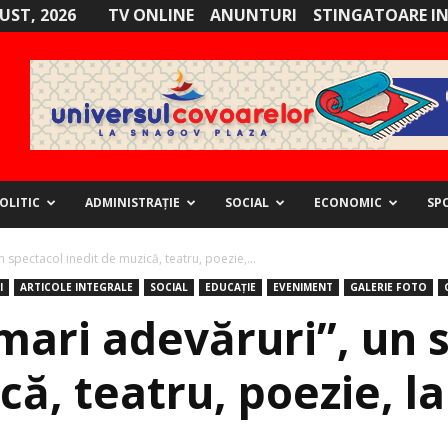
GUST, 2026
TV ONLINE
ANUNTURI
STINGATOARE I
OLITIC
ADMINISTRAȚIE
SOCIAL
ECONOMIC
SP
n spectacol inedit de muzică, teatru, poezie,...
I
ARTICOLE INTEGRALE
SOCIAL
EDUCAȚIE
EVENIMENT
GALERIE FOTO
 mari adevăruri”, un 
că, teatru, poezie, l