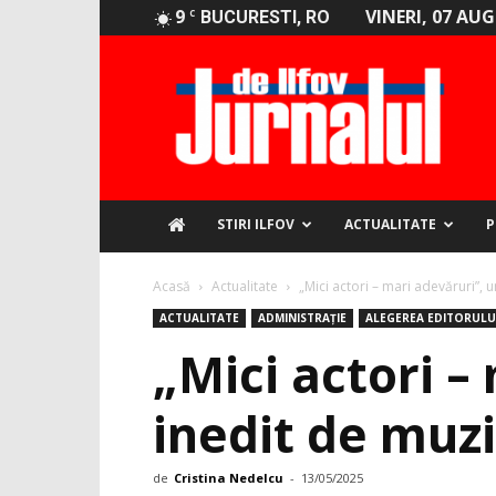
9
VINERI, 07 AU
C
BUCURESTI, RO
Jurnalul
de
Ilfov
STIRI ILFOV
ACTUALITATE
P
Acasă
Actualitate
„Mici actori – mari adevăruri”, u
ACTUALITATE
ADMINISTRAȚIE
ALEGEREA EDITORULU
„Mici actori –
inedit de muzi
de
Cristina Nedelcu
-
13/05/2025