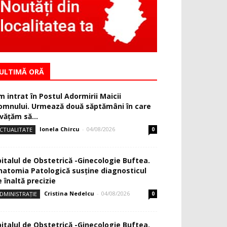
ULTIMĂ ORĂ
m intrat în Postul Adormirii Maicii
omnului. Urmează două săptămâni în care
văţăm să...
Ionela Chircu
-
04/08/2026
CTUALITATE
0
pitalul de Obstetrică -Ginecologie Buftea.
natomia Patologică susţine diagnosticul
 înaltă precizie
Cristina Nedelcu
-
04/08/2026
DMINISTRAȚIE
0
pitalul de Obstetrică -Ginecologie Buftea.