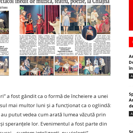
A
D
în
A
S
i” a fost gândit ca o formă de încheiere a unei
A
rsul mai multor luni și a funcționat ca o oglindă:
de
gii au putut vedea cum arată lumea văzută prin
A
 și speranțele lor. Evenimentul a fost parte din
S
raj – suntem inteligenți, nu violenți”,