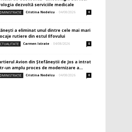
rologia dezvoltă serviciile medicale
Cristina Nedelcu
-
04/08/2026
DMINISTRAȚIE
0
rănești a eliminat unul dintre cele mai mari
ocaje rutiere din estul Ilfovului
Carmen Istrate
-
04/08/2026
CTUALITATE
0
rtierul Avion din Ştefăneştii de Jos a intrat
ntr-un amplu proces de modernizare a...
Cristina Nedelcu
-
04/08/2026
DMINISTRAȚIE
0