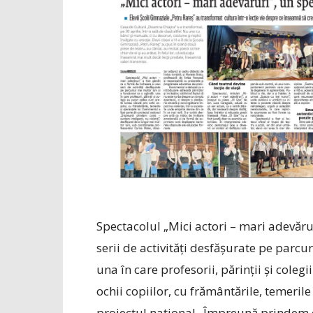
Spectacolul „Mici actori – mari adevărur
serii de activități desfășurate pe parcu
una în care profesorii, părinții și cole
ochii copiilor, cu frământările, temerile
proiectul național „Împreună prindem cu