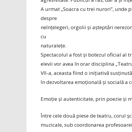
A urmat „Soacra cu trei nurori”, unde p
despre
neînțelegeri, orgolii și așteptări nerezo
cu
naturalețe.
Spectacolul a fost și botezul oficial al t
elevii vor avea în orar disciplina „Teatr
VII-a, aceasta fiind o inițiativă susținu
în dezvoltarea emoțională și socială a c
Emoție și autenticitate, prin poezie și 
Între cele două piese de teatru, corul ș
muzicale, sub coordonarea profesoarei 