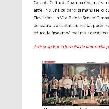
Casa de Cultură „Doamna Chiajna” s-a tr
altfel. Nu una cu bănci și manuale, ci c
Elevii clasei a VI-a B de la Școala Gimn
de teatru, au cântat, au recitat poezii scr
educația înseamnă mai mult decât lecți
Articol apărut în Jurnalul de Ilfov ediția p