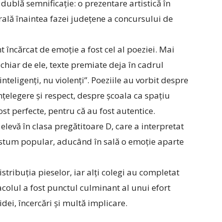
dublă semnificație: o prezentare artistică în
erală înaintea fazei județene a concursului de
încărcat de emoție a fost cel al poeziei. Mai
chiar de ele, texte premiate deja în cadrul
nteligenți, nu violenți”. Poeziile au vorbit despre
nțelegere și respect, despre școala ca spațiu
ost perfecte, pentru că au fost autentice.
elevă în clasa pregătitoare D, care a interpretat
costum popular, aducând în sală o emoție aparte
distribuția pieselor, iar alți colegi au completat
colul a fost punctul culminant al unui efort
idei, încercări și multă implicare.