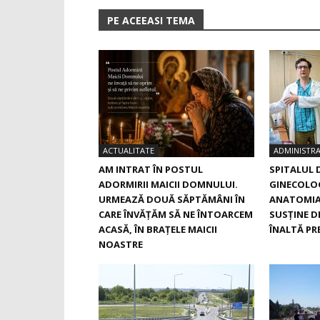
PE ACEEASI TEMA
ACTUALITATE
ADMINISTRA
AM INTRAT ÎN POSTUL
SPITALUL 
ADORMIRII MAICII DOMNULUI.
GINECOLOG
URMEAZĂ DOUĂ SĂPTĂMÂNI ÎN
ANATOMIA
CARE ÎNVĂŢĂM SĂ NE ÎNTOARCEM
SUSŢINE D
ACASĂ, ÎN BRAŢELE MAICII
ÎNALTĂ PRE
NOASTRE