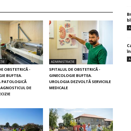
B
bl
A
Ca
î
A
ȚIE
ADMINISTRAȚIE
DE OBSTETRICĂ -
SPITALUL DE OBSTETRICĂ -
IE BUFTEA.
GINECOLOGIE BUFTEA.
 PATOLOGICĂ
UROLOGIA DEZVOLTĂ SERVICIILE
IAGNOSTICUL DE
MEDICALE
CIZIE