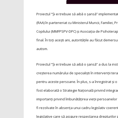
Proiectul “Și ei trebuie să aibă o șansă” implement
(RAA) în parteneriat cu Ministerul Muncii, Familiei, P
Copilului (MMFPSPV-DPC) și Asociația de Psihoterap
final. În toți acești ani, autoritățile au făcut demersur
autism.
Proiectul “Și ei trebuie să aibă o șansă” a dus la in
creșterea numărului de specialiști în intervenții ter
pentru aceste persoane. În plus, s-a înregistrat și o
fost elaborată o Strategie Națională pri­vind integrar
importanți privind îmbunătățirea vie­ții persoanel
fi rezolvate în absența unui cadru legislativ coerent
legislative care să asigure respectarea drepturilor