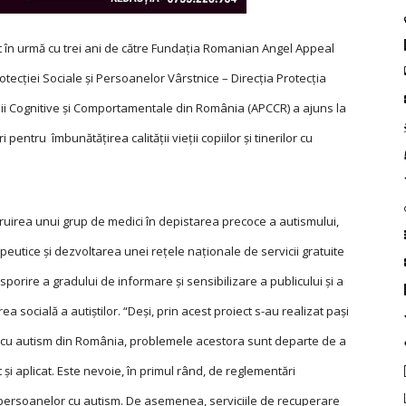
at în urmă cu trei ani de către Fundația Romanian Angel Appeal
rotecției Sociale și Persoanelor Vârstnice – Direcția Protecția
ii Cognitive și Comportamentale din România (APCCR) a ajuns la
i pentru îmbunătățirea calității vieții copiilor și tinerilor cu
struirea unui grup de medici în depistarea precoce a autismului,
apeutice și dezvoltarea unei rețele naționale de servicii gratuite
 sporire a gradului de informare și sensibilizare a publicului și a
ea socială a autiștilor. “Deși, prin acest proiect s-au realizat pași
or cu autism din România, problemele acestora sunt departe de a
 și aplicat. Este nevoie, în primul rând, de reglementări
 persoanelor cu au­tism. De asemenea, serviciile de recuperare