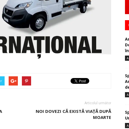
A
D
în
A
S
A
er
de
A
Articolul următor
A
NOI DOVEZI CĂ EXISTĂ VIAȚĂ DUPĂ
S
MOARTE
U
A