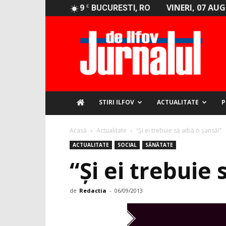
9
VINERI, 07 AU
C
BUCURESTI, RO
Jurnalul
de
Ilfov
STIRI ILFOV
ACTUALITATE
P
Acasă
Actualitate
“Și ei trebuie să aibă o șansă!”
ACTUALITATE
SOCIAL
SĂNĂTATE
“Și ei trebuie 
de
Redactia
-
06/09/2013