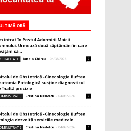
ULTIMĂ ORĂ
m intrat în Postul Adormirii Maicii
omnului. Urmează două săptămâni în care
văţăm să...
Ionela Chircu
-
04/08/2026
CTUALITATE
0
pitalul de Obstetrică -Ginecologie Buftea.
natomia Patologică susţine diagnosticul
 înaltă precizie
Cristina Nedelcu
-
04/08/2026
DMINISTRAȚIE
0
pitalul de Obstetrică -Ginecologie Buftea.
rologia dezvoltă serviciile medicale
Cristina Nedelcu
-
04/08/2026
DMINISTRAȚIE
0