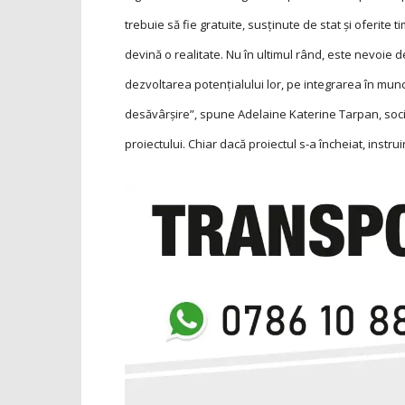
tre­buie să fie gratuite, susținute de stat și oferite 
devină o realitate. Nu în ultimul rând, este nevoie de 
dezvoltarea potențialului lor, pe integrarea în munc
desăvârșire”, spune Adelaine Katerine Tarpan, soc
proiectului. Chiar dacă proiectul s-a încheiat, instru