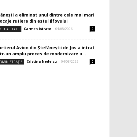
rănești a eliminat unul dintre cele mai mari
ocaje rutiere din estul Ilfovului
Carmen Istrate
-
04/08/2026
CTUALITATE
0
rtierul Avion din Ştefăneştii de Jos a intrat
ntr-un amplu proces de modernizare a...
Cristina Nedelcu
-
04/08/2026
DMINISTRAȚIE
0