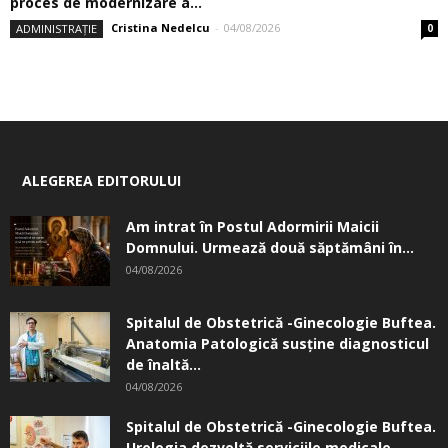
proces de modernizare a...
Cristina Nedelcu
-
04/08/2026
ADMINISTRAȚIE
0
ALEGEREA EDITORULUI
Am intrat în Postul Adormirii Maicii
Domnului. Urmează două săptămâni în...
04/08/2026
Spitalul de Obstetrică -Ginecologie Buftea.
Anatomia Patologică susţine diagnosticul
de înaltă...
04/08/2026
Spitalul de Obstetrică -Ginecologie Buftea.
Urologia dezvoltă serviciile medicale