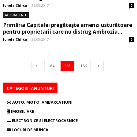
Ionela Chircu
-
26/08/2017
0
ACTUALITATE
Primăria Capitalei pregăteşte amenzi usturătoare
pentru proprietarii care nu distrug Ambrozia...
Ionela Chircu
-
26/08/2017
0
184
185
186
CATEGORII ANUNTURI
AUTO, MOTO, AMBARCATIUNI
IMOBILIARE
ELECTRONICE SI ELECTROCASNICE
LOCURI DE MUNCA