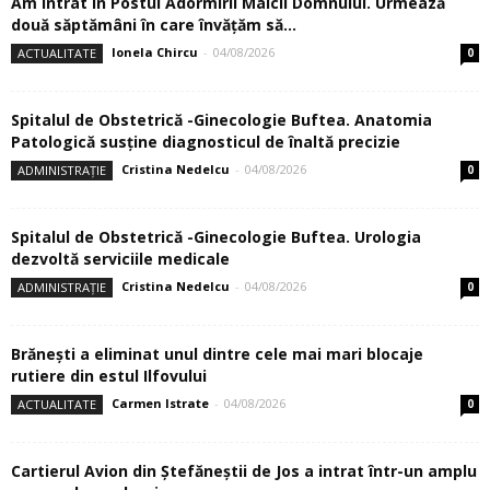
Am intrat în Postul Adormirii Maicii Domnului. Urmează
două săptămâni în care învăţăm să...
Ionela Chircu
-
04/08/2026
ACTUALITATE
0
Spitalul de Obstetrică -Ginecologie Buftea. Anatomia
Patologică susţine diagnosticul de înaltă precizie
Cristina Nedelcu
-
04/08/2026
ADMINISTRAȚIE
0
Spitalul de Obstetrică -Ginecologie Buftea. Urologia
dezvoltă serviciile medicale
Cristina Nedelcu
-
04/08/2026
ADMINISTRAȚIE
0
Brănești a eliminat unul dintre cele mai mari blocaje
rutiere din estul Ilfovului
Carmen Istrate
-
04/08/2026
ACTUALITATE
0
Cartierul Avion din Ştefăneştii de Jos a intrat într-un amplu