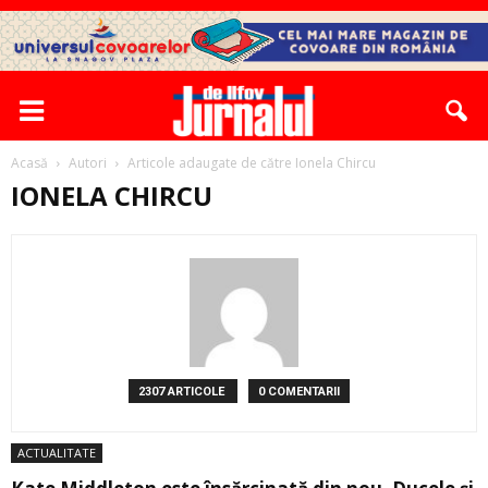
Acasă
Autori
Articole adaugate de către Ionela Chircu
IONELA CHIRCU
2307 ARTICOLE
0 COMENTARII
ACTUALITATE