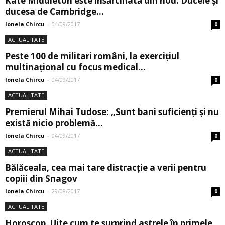
Kate Middleton este însărcinată din nou. Ducele și
ducesa de Cambridge...
Ionela Chircu
-
04/09/2017
0
ACTUALITATE
Peste 100 de militari români, la exercițiul
multinațional cu focus medical...
Ionela Chircu
-
04/09/2017
0
ACTUALITATE
Premierul Mihai Tudose: „Sunt bani suficienți și nu
există nicio problemă...
Ionela Chircu
-
04/09/2017
0
ACTUALITATE
Bălăceala, cea mai tare distracție a verii pentru
copiii din Snagov
Ionela Chircu
-
29/08/2017
0
ACTUALITATE
Horoscop. Uite cum te surprind astrele în primele