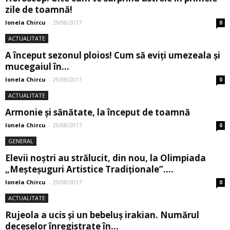
zile de toamnă!
Ionela Chircu
-
29/08/2017
0
ACTUALITATE
A început sezonul ploios! Cum să eviți umezeala și
mucegaiul în...
Ionela Chircu
-
29/08/2017
0
ACTUALITATE
Armonie şi sănătate, la început de toamnă
Ionela Chircu
-
29/08/2017
0
GENERAL
Elevii noștri au strălucit, din nou, la Olimpiada
„Meșteșuguri Artistice Tradiționale”....
Ionela Chircu
-
29/08/2017
0
ACTUALITATE
Rujeola a ucis şi un bebeluş irakian. Numărul
deceselor înregistrate în...