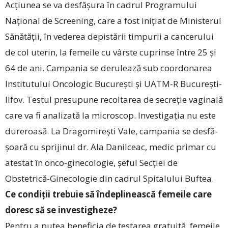
Acțiunea se va desfășura în cadrul Programului
Național de Screening, care a fost inițiat de Ministerul
Sănătății, în vederea depistării timpurii a cancerului
de col uterin, la femeile cu vârste cuprinse între 25 și
64 de ani. Campania se derulează sub coordonarea
Institutului Oncologic București și UATM-R București-
Ilfov. Testul presupune recoltarea de secreție vaginală
care va fi analizată la microscop. Investigația nu este
dureroasă. La Dragomirești Vale, campania se desfă­
șoară cu sprijinul dr. Ala ­Danilceac, medic primar cu
atestat în onco-ginecologie, șeful Secției de
Obstetrică-Ginecologie din cadrul Spitalului Buftea.
Ce condiții trebuie să îndeplinească femeile care
doresc să se investigheze?
Pentru a putea beneficia de testarea gratuită, femeile