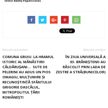
testul Babeș-Papanicolau
Articolul precedent
Articolul următor
COMUNA GRUIU. LA HRAMUL
ÎN ZIUA UNIVERSALĂ A
ISTORIC AL MĂNĂSTIRII
IEI. BRĂNEŞTENII AU
CĂLDĂRUȘANI… SUTE DE
RĂSCOLIT PRIN LADA DE
PELERINI AU ADUS UN PIOS
ZESTRE A STRĂ(BUNICELOR)
OMAGIU, MULȚUMIRE ȘI
RECUNOȘTINȚĂ SFÂNTULUI
GRIGORIE DASCĂLUL,
MITROPOLITUL ȚĂRII
ROMÂNEȘTI