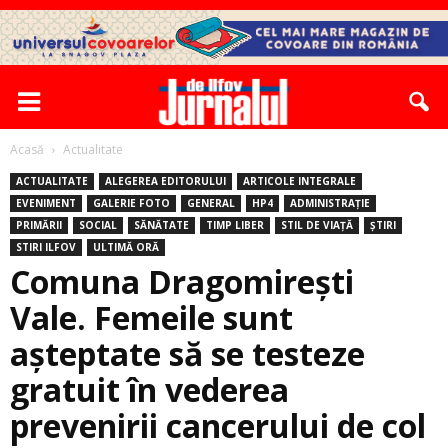
Acasă
Actualitate
ACTUALITATE
ALEGEREA EDITORULUI
ARTICOLE INTEGRALE
EVENIMENT
GALERIE FOTO
GENERAL
HP4
ADMINISTRAȚIE
PRIMĂRII
SOCIAL
SĂNĂTATE
TIMP LIBER
STIL DE VIAȚĂ
ȘTIRI
STIRI ILFOV
ULTIMĂ ORĂ
Comuna Dragomirești
Vale. Femeile sunt
aşteptate să se testeze
gratuit în vederea
prevenirii cancerului de col