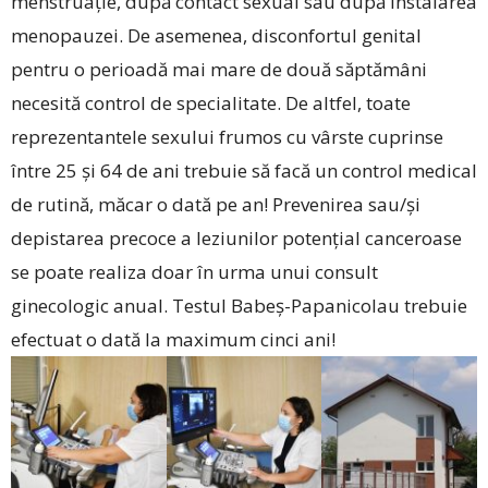
menstruație, după contact sexual sau după instalarea
menopauzei. De asemenea, disconfortul genital
pentru o perioadă mai mare de două săptămâni
necesită control de specialitate. De alt­fel, toate
reprezentantele sexului frumos cu vârste cuprinse
între 25 și 64 de ani trebuie să facă un control medical
de rutină, măcar o dată pe an! Prevenirea sau/și
depistarea precoce a leziunilor potențial canceroase
se poate realiza doar în urma unui consult
ginecologic anual. Testul Babeș-Papanicolau trebuie
efectuat o dată la maximum cinci ani!