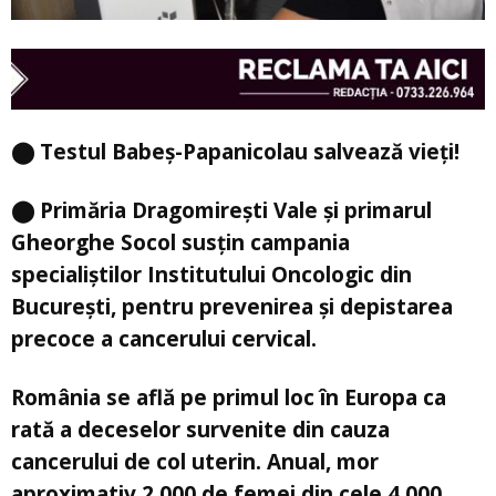
⬤ Testul Babeș-Papanicolau salvează vieți!
⬤ Primăria Dragomirești Vale și primarul
Gheorghe Socol susțin campania
specialiștilor Institutului Oncologic din
București, pentru prevenirea și depistarea
precoce a cancerului cervical.
România se află pe primul loc în Europa ca
rată a deceselor survenite din cauza
cancerului de col uterin. Anual, mor
aproximativ 2.000 de femei din cele 4.000