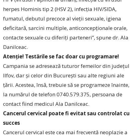
herpes Hominis tip 2 (HSV 2), infecția ­HIV/­SIDA,
fumatul, debutul precoce al vieții sexuale, igiena
deficitară, sarcini multiple, anticoncepționale orale,
contacte sexuale cu diferiți parteneri”, spune dr. Ala
Danilceac.
Atenție! Testările se fac doar cu programare!
Campania se adresează tuturor femeilor din județul
Ilfov, dar și celor din București sau alte regiuni ale
țării. Acestea, însă, trebuie să se programeze înainte,
la numărul de telefon 0740.579.375, persoana de
contact fiind medicul Ala Danilceac.
Cancerul cervical poate fi evitat sau controlat cu
succes
Cancerul cervical este cea mai frecventă neoplazie a