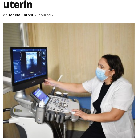
uterin
de
Ionela Chircu
-
27/06/2023