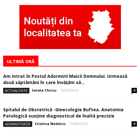
ULTIMĂ ORĂ
Am intrat în Postul Adormirii Maicii Domnului. Urmează
două săptămâni în care învăţăm să...
Ionela Chircu
-
04/08/2026
ACTUALITATE
0
Spitalul de Obstetrică -Ginecologie Buftea. Anatomia
Patologică susţine diagnosticul de înaltă precizie
Cristina Nedelcu
-
04/08/2026
ADMINISTRAȚIE
0