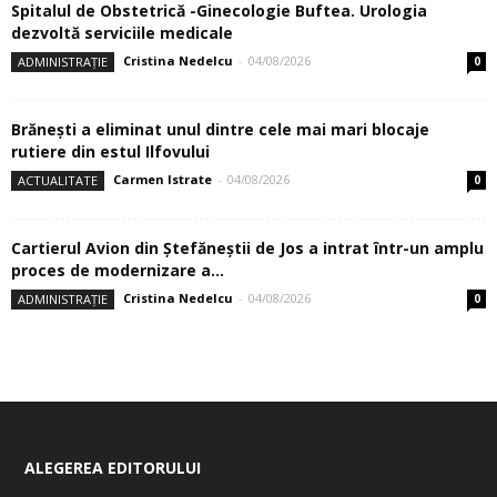
Spitalul de Obstetrică -Ginecologie Buftea. Urologia
dezvoltă serviciile medicale
Cristina Nedelcu
-
04/08/2026
ADMINISTRAȚIE
0
Brănești a eliminat unul dintre cele mai mari blocaje
rutiere din estul Ilfovului
Carmen Istrate
-
04/08/2026
ACTUALITATE
0
Cartierul Avion din Ştefăneştii de Jos a intrat într-un amplu
proces de modernizare a...
Cristina Nedelcu
-
04/08/2026
ADMINISTRAȚIE
0
ALEGEREA EDITORULUI