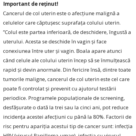
Important de reținut!
Cancerul de col uterin este o afecțiune malignă a
celulelor care căptușesc suprafața colului uterin.
”Colul este partea inferioară, de deschidere, îngustă a
uterului. Acesta se deschide în vagin și face
conexiunea între uter și vagin. Boala apare atunci
când celule ale colului uterin încep să se înmulțească
rapid și devin anormale. Din fericire însă, dintre toate
tumorile maligne, cancerul de col uterin este cel care
poate fi controlat și prevenit cu ajutorul testării
periodice. Programele populaționale de screening,
desfășurate o dată la trei sau la cinci ani, pot reduce
incidența acestei afecțiuni cu până la 80%. Factorii de
risc pentru apariția acestui tip de cancer sunt: infecția
HPV (virusul Papilloma uman), infecția cu virusul