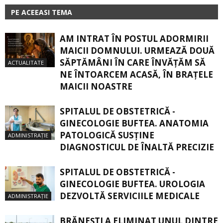
PE ACEEASI TEMA
AM INTRAT ÎN POSTUL ADORMIRII
MAICII DOMNULUI. URMEAZĂ DOUĂ
SĂPTĂMÂNI ÎN CARE ÎNVĂŢĂM SĂ
ACTUALITATE
NE ÎNTOARCEM ACASĂ, ÎN BRAŢELE
MAICII NOASTRE
SPITALUL DE OBSTETRICĂ -
GINECOLOGIE BUFTEA. ANATOMIA
PATOLOGICĂ SUSŢINE
ADMINISTRAȚIE
DIAGNOSTICUL DE ÎNALTĂ PRECIZIE
SPITALUL DE OBSTETRICĂ -
GINECOLOGIE BUFTEA. UROLOGIA
DEZVOLTĂ SERVICIILE MEDICALE
ADMINISTRAȚIE
BRĂNEȘTI A ELIMINAT UNUL DINTRE