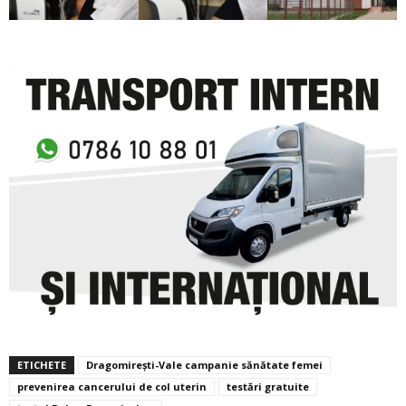
ETICHETE
Dragomirești-Vale campanie sănătate femei
prevenirea cancerului de col uterin
testări gratuite