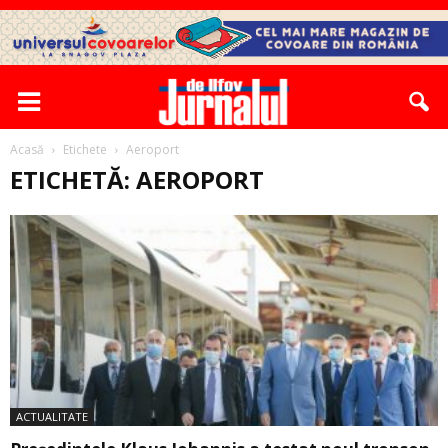
Acasă
Etichete
Aeroport
ETICHETĂ: AEROPORT
ACTUALITATE