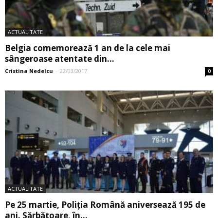
ACTUALITATE
Belgia comemorează 1 an de la cele mai
sângeroase atentate din...
Cristina Nedelcu
-
22/03/2017
0
ACTUALITATE
Pe 25 martie, Poliția Română aniversează 195 de
ani. Sărbătoare, în...