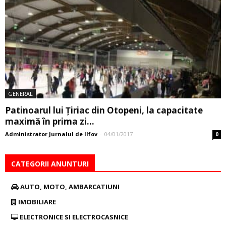
GENERAL
Patinoarul lui Țiriac din Otopeni, la capacitate
maximă în prima zi...
Administrator Jurnalul de Ilfov
-
04/01/2017
0
CATEGORII ANUNTURI
AUTO, MOTO, AMBARCATIUNI
IMOBILIARE
ELECTRONICE SI ELECTROCASNICE