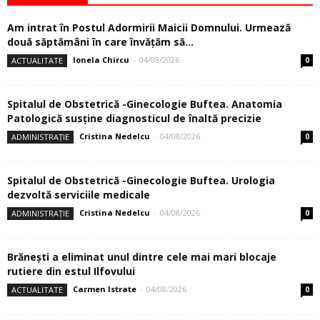
Am intrat în Postul Adormirii Maicii Domnului. Urmează
două săptămâni în care învăţăm să...
Ionela Chircu
-
04/08/2026
ACTUALITATE
0
Spitalul de Obstetrică -Ginecologie Buftea. Anatomia
Patologică susţine diagnosticul de înaltă precizie
Cristina Nedelcu
-
04/08/2026
ADMINISTRAȚIE
0
Spitalul de Obstetrică -Ginecologie Buftea. Urologia
dezvoltă serviciile medicale
Cristina Nedelcu
-
04/08/2026
ADMINISTRAȚIE
0
Brănești a eliminat unul dintre cele mai mari blocaje
rutiere din estul Ilfovului
Carmen Istrate
-
04/08/2026
ACTUALITATE
0