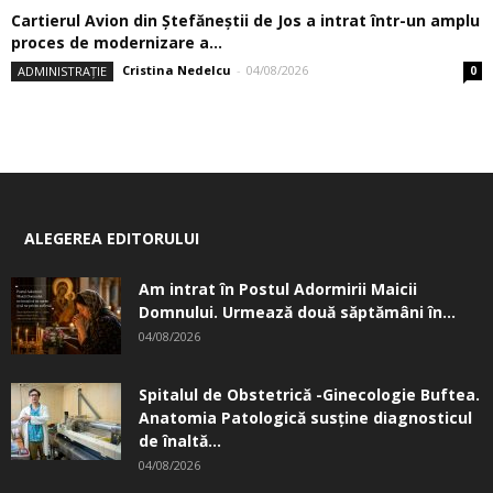
Cartierul Avion din Ştefăneştii de Jos a intrat într-un amplu
proces de modernizare a...
Cristina Nedelcu
-
04/08/2026
ADMINISTRAȚIE
0
ALEGEREA EDITORULUI
Am intrat în Postul Adormirii Maicii
Domnului. Urmează două săptămâni în...
04/08/2026
Spitalul de Obstetrică -Ginecologie Buftea.
Anatomia Patologică susţine diagnosticul
de înaltă...
04/08/2026