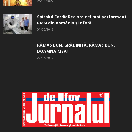
26/03/2022
Spitalul CardioRec are cel mai performant
RMN din România și oferă...
01/05/2018
RĂMAS BUN, GRĂDINIŢĂ, ­RĂMAS BUN,
DOAMNA MEA!
27/06/2017