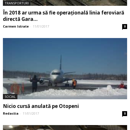
TRANSPORTURI
În 2018 ar urma să fie operațională linia feroviară
directă Gara...
Carmen Istrate
-
11/01/2017
0
SOCIAL
Nicio cursă anulată pe Otopeni
Redactia
-
11/01/2017
0