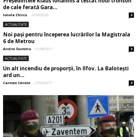
Președintele Klaus Iohannis a testat noul tronson
de cale ferată Gara...
Ionela Chircu
-
22/09/2020
0
ACTUALITATE
Noi pași pentru începerea lucrărilor la Magistrala
6 de Metrou
Andrei Dumitru
-
01/08/2017
0
ACTUALITATE
Un alt incendiu de proporţii, în Ilfov. La Baloteşti
ard un...
Carmen Istrate
-
27/06/2017
0