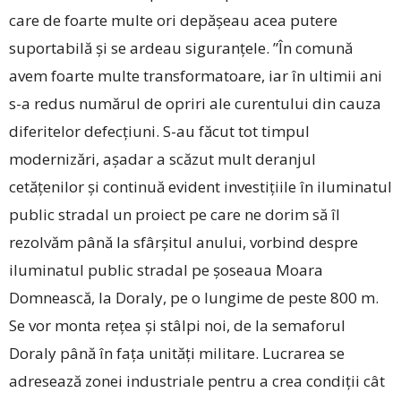
care de foarte multe ori depășeau acea putere
suportabilă și se ardeau siguranțele. ”În comună
avem foarte multe transformatoare, iar în ultimii ani
s-a redus numărul de opriri ale curentului din cauza
diferitelor defecțiuni. S-au făcut tot timpul
modernizări, așadar a scăzut mult deranjul
cetățenilor și continuă evident investițiile în iluminatul
public stradal un proiect pe care ne dorim să îl
rezolvăm până la sfârșitul anului, vorbind despre
iluminatul public stradal pe șoseaua Moara
Domnească, la Doraly, pe o lungime de peste 800 m.
Se vor monta rețea și stâlpi noi, de la semaforul
Doraly până în fața unități militare. Lucrarea se
adresează zonei industriale pentru a crea condiții cât