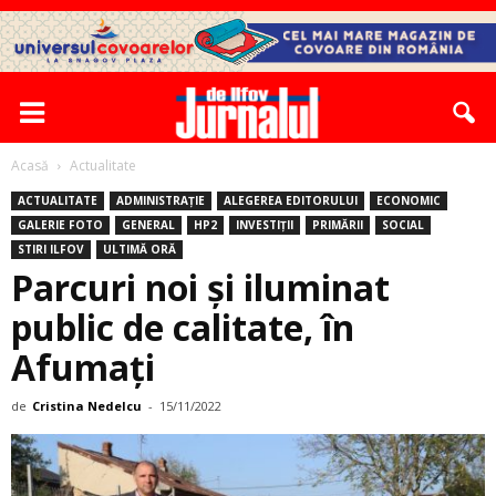
Acasă
Actualitate
ACTUALITATE
ADMINISTRAȚIE
ALEGEREA EDITORULUI
ECONOMIC
GALERIE FOTO
GENERAL
HP2
INVESTIȚII
PRIMĂRII
SOCIAL
STIRI ILFOV
ULTIMĂ ORĂ
Parcuri noi şi iluminat
public de calitate, în
Afumaţi
de
Cristina Nedelcu
-
15/11/2022