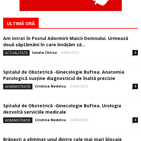
ULTIMĂ ORĂ
Am intrat în Postul Adormirii Maicii Domnului. Urmează
două săptămâni în care învăţăm să...
Ionela Chircu
-
04/08/2026
ACTUALITATE
0
Spitalul de Obstetrică -Ginecologie Buftea. Anatomia
Patologică susţine diagnosticul de înaltă precizie
Cristina Nedelcu
-
04/08/2026
ADMINISTRAȚIE
0
Spitalul de Obstetrică -Ginecologie Buftea. Urologia
dezvoltă serviciile medicale
Cristina Nedelcu
-
04/08/2026
ADMINISTRAȚIE
0
Brănești a eliminat unul dintre cele mai mari blocaje