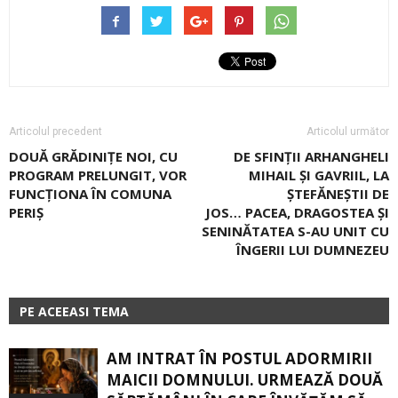
Articolul precedent
Articolul următor
DOUĂ GRĂDINIŢE NOI, CU
DE SFINȚII ARHANGHELI
PROGRAM PRELUNGIT, VOR
MIHAIL ȘI GAVRIIL, LA
FUNCŢIONA ÎN COMUNA
ȘTEFĂNEȘTII DE
PERIŞ
JOS… PACEA, DRAGOSTEA ŞI
SENINĂTATEA S-AU UNIT CU
ÎNGERII LUI DUMNEZEU
PE ACEEASI TEMA
AM INTRAT ÎN POSTUL ADORMIRII
MAICII DOMNULUI. URMEAZĂ DOUĂ