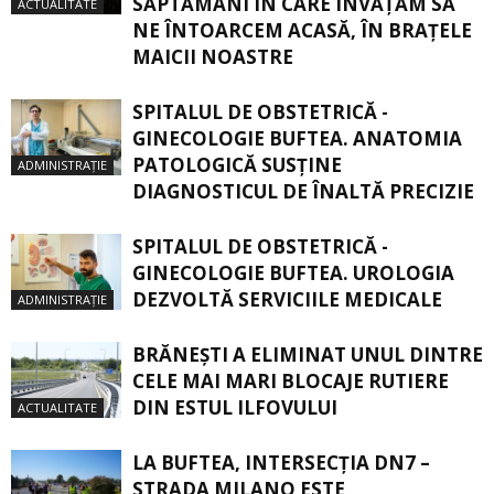
SĂPTĂMÂNI ÎN CARE ÎNVĂŢĂM SĂ
ACTUALITATE
NE ÎNTOARCEM ACASĂ, ÎN BRAŢELE
MAICII NOASTRE
SPITALUL DE OBSTETRICĂ -
GINECOLOGIE BUFTEA. ANATOMIA
PATOLOGICĂ SUSŢINE
ADMINISTRAȚIE
DIAGNOSTICUL DE ÎNALTĂ PRECIZIE
SPITALUL DE OBSTETRICĂ -
GINECOLOGIE BUFTEA. UROLOGIA
DEZVOLTĂ SERVICIILE MEDICALE
ADMINISTRAȚIE
BRĂNEȘTI A ELIMINAT UNUL DINTRE
CELE MAI MARI BLOCAJE RUTIERE
DIN ESTUL ILFOVULUI
ACTUALITATE
LA BUFTEA, INTERSECŢIA DN7 –
STRADA MILANO ESTE