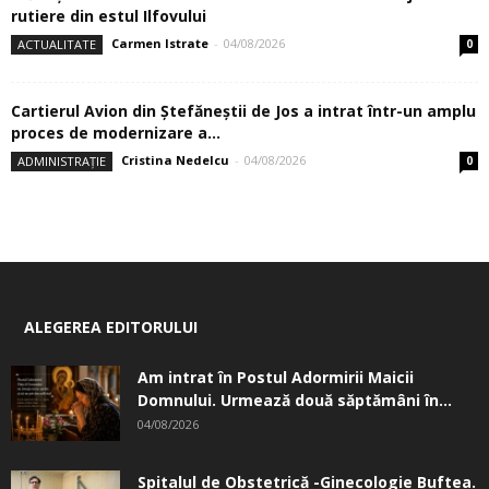
rutiere din estul Ilfovului
Carmen Istrate
-
04/08/2026
ACTUALITATE
0
Cartierul Avion din Ştefăneştii de Jos a intrat într-un amplu
proces de modernizare a...
Cristina Nedelcu
-
04/08/2026
ADMINISTRAȚIE
0
ALEGEREA EDITORULUI
Am intrat în Postul Adormirii Maicii
Domnului. Urmează două săptămâni în...
04/08/2026
Spitalul de Obstetrică -Ginecologie Buftea.