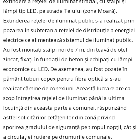
extindere a rețelei de iluminat stradal, cu stâlpi și
lămpi tip LED, pe strada Teiului (zona Moară).
Extinderea rețelei de iluminat public s-a realizat prin
pozarea în subteran a rețelei de distribuție a energiei
electrice ce alimentează sistemul de iluminat public.
Au fost montați stâlpi noi de 7 m, din țeavă de oțel
zincat, fixați în fundații de beton și echipați cu lămpi
economice cu LED. De asemenea, au fost pozate în
pământ tuburi copex pentru fibra optică și s-au
realizat cămine de conexiuni. Această lucrare are ca
scop întregirea rețelei de iluminat până la ultima
locuință din aceasta parte a comunei, răspunzând
astfel solicitărilor cetățenilor din zonă privind
sporirea gradului de siguranță pe timpul nopții, cât și
a circulației rutiere pe drumurile comunale.