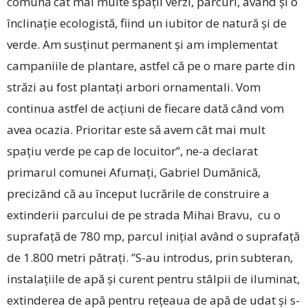
comună cât mai multe spații verzi, parcuri, având și o
înclinație ecologistă, fiind un iubitor de natură și de
verde. Am susținut permanent și am implementat
campaniile de plantare, astfel că pe o mare parte din
străzi au fost plantați arbori ornamentali. Vom
continua astfel de acțiuni de fiecare dată când vom
avea ocazia. Prioritar este să avem cât mai mult
spațiu verde pe cap de locuitor”, ne-a declarat
primarul comunei Afumați, Gabriel Dumănică,
precizând că au început lucrările de construire a
extinderii parcului de pe strada Mihai Bravu, cu o
suprafață de 780 mp, parcul inițial având o suprafață
de 1.800 metri pătrați. ”S-au introdus, prin subteran,
instalațiile de apă și curent pentru stâlpii de iluminat,
extinderea de apă pentru rețeaua de apă de udat și s-