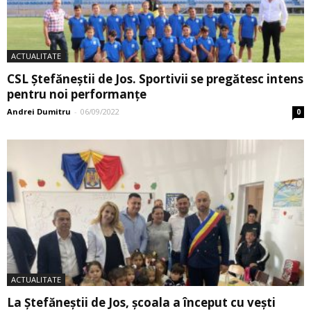
ACTUALITATE
CSL Ștefăneștii de Jos. Sportivii se pregătesc intens
pentru noi performanţe
Andrei Dumitru
-
06/09/2022
0
ACTUALITATE
La Ştefăneştii de Jos, şcoala a început cu veşti