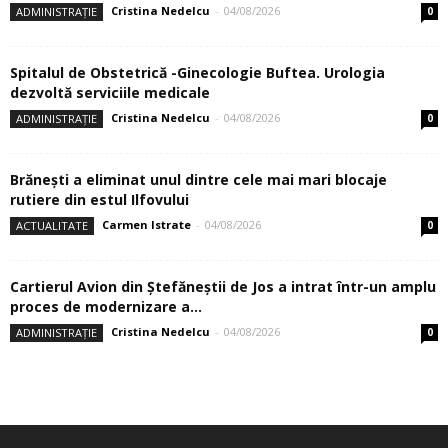
Cristina Nedelcu
-
04/08/2026
ADMINISTRAȚIE
0
Spitalul de Obstetrică -Ginecologie Buftea. Urologia
dezvoltă serviciile medicale
Cristina Nedelcu
-
04/08/2026
ADMINISTRAȚIE
0
Brănești a eliminat unul dintre cele mai mari blocaje
rutiere din estul Ilfovului
Carmen Istrate
-
04/08/2026
ACTUALITATE
0
Cartierul Avion din Ştefăneştii de Jos a intrat într-un amplu
proces de modernizare a...
Cristina Nedelcu
-
04/08/2026
ADMINISTRAȚIE
0