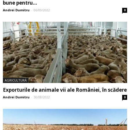
bune pentru...
Andrei Dumitru
-
06/09/2022
0
AGRICULTURĂ
Exporturile de animale vii ale României, în scădere
Andrei Dumitru
-
30/08/2022
0