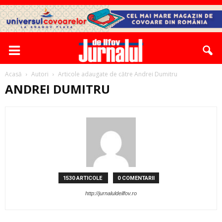
Acasă
Autori
Articole adaugate de către Andrei Dumitru
ANDREI DUMITRU
1530 ARTICOLE
0 COMENTARII
http://jurnaluldeilfov.ro