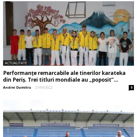
ACTUALITATE
Performanțe remarcabile ale tinerilor karateka
din Periș. Trei titluri mondiale au „poposit”...
Andrei Dumitru
-
27/09/2022
0