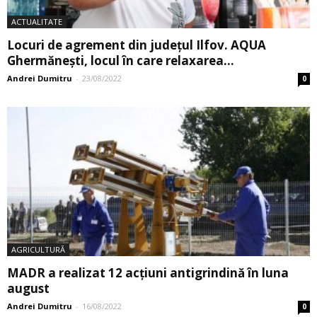
ACTUALITATE
Locuri de agrement din județul Ilfov. AQUA
Ghermănești, locul în care relaxarea...
Andrei Dumitru
-
23/08/2022
0
AGRICULTURĂ
MADR a realizat 12 acțiuni antigrindină în luna
august
Andrei Dumitru
-
16/08/2022
0