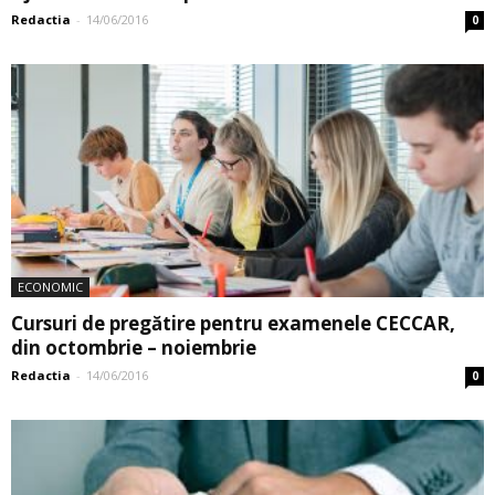
Redactia
-
14/06/2016
0
ECONOMIC
Cursuri de pregătire pentru examenele CECCAR,
din octombrie – noiembrie
Redactia
-
14/06/2016
0