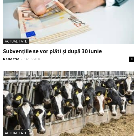
ACTUALITATE
Subvențiile se vor plăti și după 30 iunie
Redactia
-
14/06/2016
0
ACTUALITATE