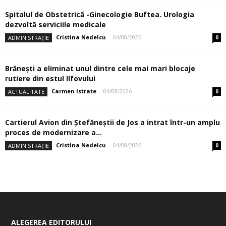
Spitalul de Obstetrică -Ginecologie Buftea. Urologia
dezvoltă serviciile medicale
Cristina Nedelcu
-
04/08/2026
ADMINISTRAȚIE
0
Brănești a eliminat unul dintre cele mai mari blocaje
rutiere din estul Ilfovului
Carmen Istrate
-
04/08/2026
ACTUALITATE
0
Cartierul Avion din Ştefăneştii de Jos a intrat într-un amplu
proces de modernizare a...
Cristina Nedelcu
-
04/08/2026
ADMINISTRAȚIE
0
ALEGEREA EDITORULUI