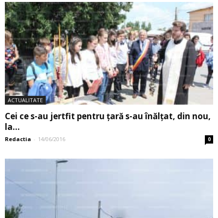
ACTUALITATE
Cei ce s-au jertfit pentru ţară s-au înălţat, din nou,
la...
Redactia
-
14/06/2016
0