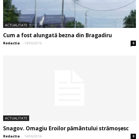
ACTUALITATE
Cum a fost alungată bezna din Bragadiru
Redactia
-
14/06/2016
0
ACTUALITATE
Snagov. Omagiu Eroilor pământului strămoșesc
Redactia
-
14/06/2016
0