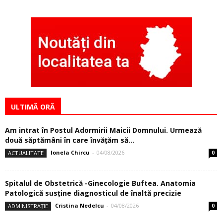
ULTIMĂ ORĂ
Am intrat în Postul Adormirii Maicii Domnului. Urmează
două săptămâni în care învăţăm să...
Ionela Chircu
-
04/08/2026
ACTUALITATE
0
Spitalul de Obstetrică -Ginecologie Buftea. Anatomia
Patologică susţine diagnosticul de înaltă precizie
Cristina Nedelcu
-
04/08/2026
ADMINISTRAȚIE
0