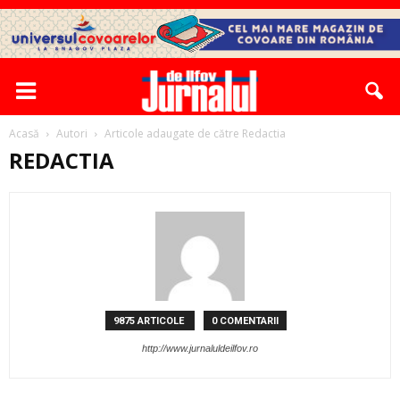
Acasă
Autori
Articole adaugate de către Redactia
REDACTIA
9875 ARTICOLE
0 COMENTARII
http://www.jurnaluldeilfov.ro