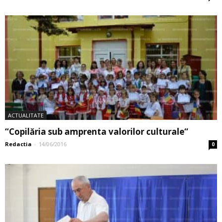
ACTUALITATE
“Copilăria sub amprenta valorilor culturale“
Redactia
-
14/06/2016
0