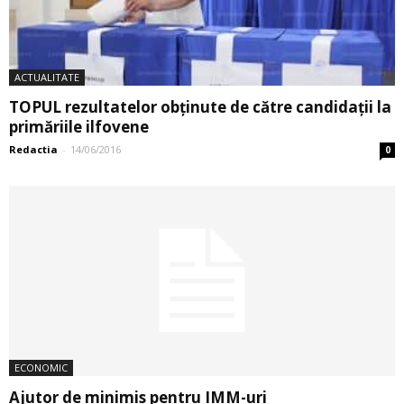
ACTUALITATE
TOPUL rezultatelor obținute de către candidații la
primăriile ilfovene
Redactia
-
14/06/2016
0
ECONOMIC
Ajutor de minimis pentru IMM-uri