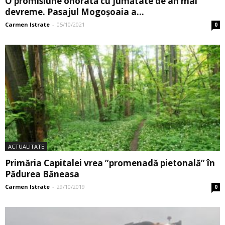
O promisiune onorată cu jumătate de an mai
devreme. Pasajul Mogoşoaia a...
Carmen Istrate
-
05/10/2021
0
ACTUALITATE
Primăria Capitalei vrea ”promenadă pietonală” în
Pădurea Băneasa
Carmen Istrate
-
29/10/2019
0