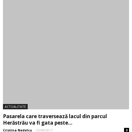
Cristina Nedelcu
-
03/08/2017
0
1
2
3
CATEGORII ANUNTURI
AUTO, MOTO, AMBARCATIUNI
IMOBILIARE
ELECTRONICE SI ELECTROCASNICE
LOCURI DE MUNCA
CASA SI GRADINA
MODA SI FRUMUSETE
MAMA SI COPILUL
HOBBY, SPORT SI TIMP LIBER