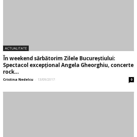
ACTUALITATE
„Biciclişti în Bucureşti” – Iată de unde se pot
cumpăra bicicletele...
Ionela Chircu
-
13/08/2017
0