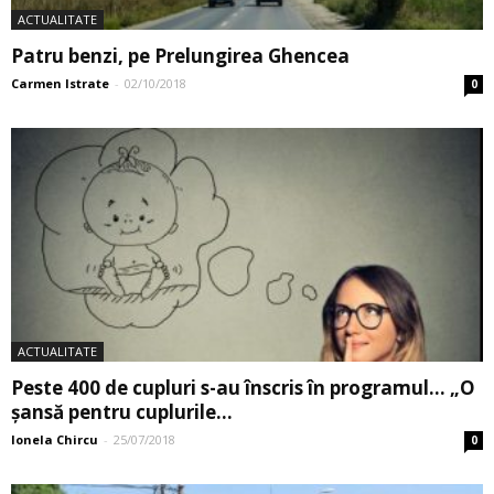
ACTUALITATE
Patru benzi, pe Prelungirea Ghencea
Carmen Istrate
-
02/10/2018
0
ACTUALITATE
Peste 400 de cupluri s-au înscris în programul… „O
șansă pentru cuplurile...
Ionela Chircu
-
25/07/2018
0