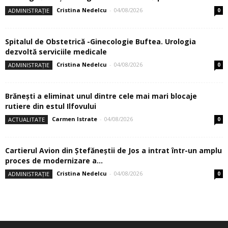
ALEGEREA EDITORULUI
Am intrat în Postul Adormirii Maicii
Domnului. Urmează două săptămâni în...
04/08/2026
Spitalul de Obstetrică -Ginecologie Buftea.
Anatomia Patologică susţine diagnosticul
de înaltă...
04/08/2026
Spitalul de Obstetrică -Ginecologie Buftea.
Urologia dezvoltă serviciile medicale
04/08/2026
La Buftea, intersecţia DN7 – Strada Milano
este modernizată printr-un sens...