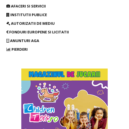
ULTIMĂ ORĂ
Am intrat în Postul Adormirii Maicii Domnului. Urmează
două săptămâni în care învăţăm să...
Ionela Chircu
-
04/08/2026
ACTUALITATE
0
Spitalul de Obstetrică -Ginecologie Buftea. Anatomia