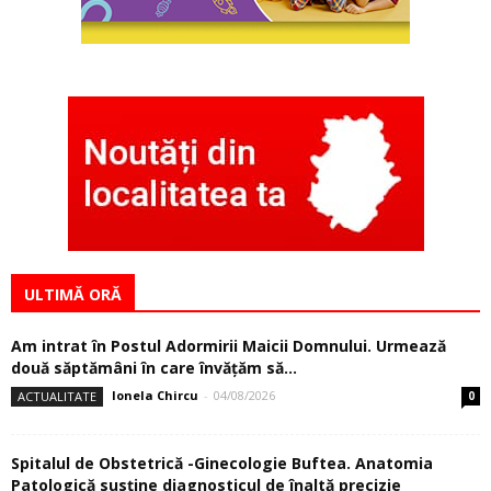
Patologică susţine diagnosticul de înaltă precizie
Cristina Nedelcu
-
04/08/2026
ADMINISTRAȚIE
0
Spitalul de Obstetrică -Ginecologie Buftea. Urologia
dezvoltă serviciile medicale
Cristina Nedelcu
-
04/08/2026
ADMINISTRAȚIE
0
Brănești a eliminat unul dintre cele mai mari blocaje
rutiere din estul Ilfovului
Carmen Istrate
-
04/08/2026
ACTUALITATE
0
Cartierul Avion din Ştefăneştii de Jos a intrat într-un amplu
proces de modernizare a...
Cristina Nedelcu
-
04/08/2026
ADMINISTRAȚIE
0