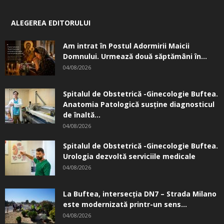
04/08/2026
ARTICOLE POPULARE
SUMMER WELL împlinește 15 ani. Festivalul
care a transformat muzica într-un...
01/08/2026
A apărut Jurnalul de Ilfov!
04/08/2026
Magiunul de pepeni de la Brăneşti – un
gust al copilăriei...
04/08/2026
Brănești a eliminat unul dintre cele mai