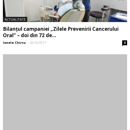
ACTUALITATE
Bilanţul campaniei „Zilele Prevenirii Cancerului
Oral” – doi din 72 de...
Ionela Chircu
-
30/10/2017
0
ACTUALITATE
În weekend sărbătorim Zilele Bucureștiului:
Spectacol excepțional Angela Gheorghiu, concerte
rock...
Cristina Nedelcu
-
13/09/2017
0