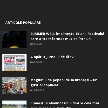
mari blocaje rutiere din...
04/08/2026
CELE MAI ACCESATE
Cea mai puternică rugăciune pentru
protecția familiei
08/05/2018
Cea mai puternică rugăciune de pe Pământ
– Talismanul
26/03/2022
Spitalul CardioRec are cel mai performant
RMN din România și oferă...
01/05/2018