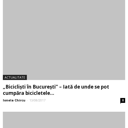
ACTUALITATE
Pasarela care traversează lacul din parcul
Herăstrău va fi gata peste...