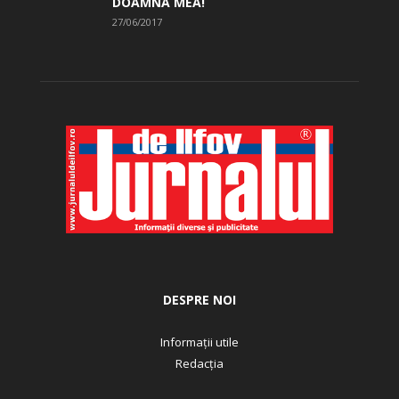
URMĂRIȚI-NE
POLITICI DE CONFIDENȚIALITATE
TERMENI ȘI CONDIȚII
© Jurnalul de ilfov - O solutie web marca
Prestige Media